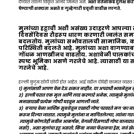
देण्यात त्याला विकृत आनंद मिळत असे.
अशा वर्तनाकडे दुर्लक्ष क
घेण्याची शक्यता असते व गुन्हेगारी प्रवृत्ती वाढीस लागते.
मुलांच्या हट्टाची अशी असंख्य उदाहरणे आपल्या 
दिवसेंदिवस रौद्ररूप धारण करणारी ज्वलंत सम
बदलतोय. मुलांच्या सभोवतालची सामाजिक, कौट
परिस्थिती बदलते आहे. मुलांच्या अशा वागण्य
गोंधळ आणखीनच वाढतोय. अशावेळी पालकांच्
स्पष्ट भूमिका असणे गरजेचे आहे. त्यासाठी या
गरजेचे आहे.
हल्ली कुटुंब छोटी छोटी होत आहेत. आई वडील दोघेही कामात व्यस्त
1) मुलांसाठी आपण वेळ देऊ शकत नाहीत. या अपराधी भावनेतून मुला
2) हल्ली घरात एक मुल आणि लाड करणारे अनेक, त्यामुळे मुलांना
मनासारखी प्रत्येक गोष्टी घडवून आणली जाते.
3) बऱ्याच वेळा आर्थिक सुबत्तेतून एखादी गोष्ट परवडते मग ‘का नाही
करून दिल्या जातात. त्यामुळे मुलांना न मागितलेल्या, त्यांना 
त्यामुळे कोणतेही नवीन आकर्षक, वेगळी दिसणारी गोष्ट बाजार
नसो) , असा मुलांचा हट्ट असतो. किंवा नव्या फॅशनचा ड्रेस, नव