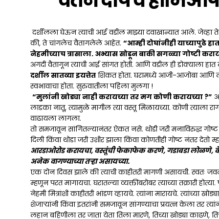
वर्तन दोष व होमिओप
दर्शीलला घेऊन त्याची आई वडील माझ्या दवाखान्यात आले. जेव्हा ते 
की, ते चांगलेच वैतागलेले आहेत.
“आम्ही दोघांनीही याच्यापुढे 
नेहमीच्याच त्रासाला. अभ्यास सोडून बाकी सगळ्या गोष्टी क
अगदी वैतागून त्याची आई सांगत होती. आणि वडील ही डोक्याला हात 
दर्शील सातव्या इयत्तेत
शिकत होता. घरामध्ये आजी-आजोबा आणि ल
स्वभावाचा होता. सुरुवातीला पहिला मुलगा !
“मुलांनी खोड्या नाही करायच्या तर मग कोणी करायच्या ?”
अस
लाडका नातू, त्यामुळे मागील त्या वस्तू मिळायच्या. कोणी त्याला राग
वाढायला लागला.
तो समजावून सांगितल्यानंतर ऐकत नसे. थोडी जरी मनाविरुद्ध गोष
दिली किंवा थोडा जरी उशीर झाला किंवा कोणतीही गोष्ट नंतर देतो 
आरडाओरोड करायचा, वस्तूंची फेकाफेक करणे, गडाबडा लोळणे,
अनेक वागण्याच्या तऱ्हा असायच्या.
एक दोन दिवस झाले की त्याची काहीतरी मागणी असायची. स्वतः जवळ 
म्हणून परत मागायचा. घरातल्या व्यक्तींबरोबर त्याच्या तक्रारी होत्या.
नेहमी मित्रांशी काहीतरी भांडण व्हायचे. त्यांना मारायचे. त्यांच्या ख
शेजाऱ्यांनी किंवा इतरांनी समजावून सांगण्याचा प्रयत्न केला तर त
लहान बहिणीला तर जाता येता तिला मारणे, तिच्या खोड्या काढणे, ति