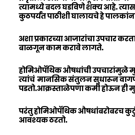
त्यामध्ये बदल घडविणे शक्य आहे. त्यास
कुठपर्यंत पाठीशी घालायचे हे पालकां
अशा प्रकारच्या आजारांचा उपचार करत
बाळगून काम करावे लागते.
होमिओपॅथिक औषधांची उपचारांमुळे म
त्यांचं मानसिक संतुलन सुधारून वा
पडतो.आक्रस्ताळेपणा कमी होऊन ही मुल
परंतु होमिओपॅथिक औषधांबरोबरच कुटुं
आवश्यक ठरतो.