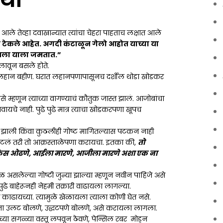
ॅथी
आले तेव्हा दवाखान्यात त्यांचा चेहरा पाहताच लक्षात आले
हात टेकले आहेत. अगदी कंटाळून गेलो आहोत याच्या या
रायला याला जमतात.”
लावून बसले होते.
हान बहीण. घरात लहानपणापासूनच दर्शील थोडा खोडकर
े म्हणून त्याच्या वागण्याचं कौतुक जास्त झालं. आजोबांचा
वायचे नाही. पुढे पुढे मात्र त्याचा खोडकरपणा खूपच
्ट झाली किंवा कुठलीही गोष्ट मागितल्यास पटकन नाही
म्हटलं तरी तो आक्रस्ताळेपणा करायचा. इतका की,
तो
 केस ओढणे, आईला मारणे, आजीला मारणे अशा एक ना
असलेल्या गोष्टी जुन्या झाल्या म्हणून नवीन पाहिजे असे
 पुढे बाहेरूनही नेहमी तक्रारी वाढायला लागल्या.
ोड्या काढायच्या. त्यामुळे खेळायला त्याला कोणी घेत नसे.
्यांना उलट बोलणे, उद्धटपणे बोलणे, असे करायला लागला.
च्या सगळ्या वस्तू लपवून ठेवणे, पेन्सिल रबर मोडून