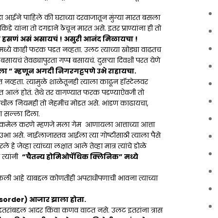
दा आईने पाहिले की घराच्या दरवाजातून मुंग्या मारत बसला
डे यांना तो दगडाने ठेचून मारत असे. इतर प्राण्यांना ही तो
े हसणं असं असायचं ! असुरी आनंद मिळायचा !
ीलमध्ये काही फरक पडत नव्हता. उलट त्याच्या खोड्या वाढतच
बसायचं तेवढ्यापुरता गप्प बसायचं. दुसऱ्या दिवशी परत येणे
ा ” म्हणून अगदी निगरगट्टपणे उभे राहायचा.
त नव्हता. त्यामुळे शाळेतूनही त्याला काढून हॉस्टेलवर
ात आलं होतं. तेथे तर वागण्यात फरक पडण्याऐवजी तो
तेथील नियमही तो नेहमीच मोडत असे. भांडण काढायचा,
चा सल्ला दिला.
ॅकमेल करणे म्हणजे मला गेम आणायला आत्ताच्या आत्ता
न उभा असे. नाईलाजास्तव आईला त्या गोष्टीसाठी त्याला पैसे
े जेव्हा त्यांच्या लक्षात आले तेव्हा मात्र त्यांचे डोळे
त्यांनी
“चैतन्य होमिओपॅथिक क्लिनिक” मध्ये
केली आहे याबद्दल कोणतीही अपराधीपणाची भावना त्याच्या
Disorder) आजार झाला होता.
इतरांबद्दल आदर किंवा कणव वाटत नसे. उलट इतरांना त्रास