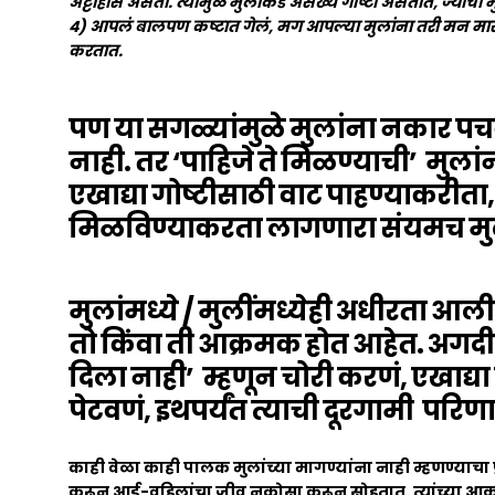
अट्टाहास असतो. त्यामुळे मुलांकडे असंख्य गोष्टी असतात, ज्याची
4) आपलं बालपण कष्टात गेलं, मग आपल्या मुलांना तरी मन मा
करतात.
पण या सगळ्यांमुळे मुलांना नकार प
नाही. तर ‘पाहिजे ते मिळण्याची’ मुल
एखाद्या गोष्टीसाठी वाट पाहण्याकरीता,
मिळविण्याकरता लागणारा संयमच मुला
मुलांमध्ये / मुलींमध्येही अधीरता आल
तो किंवा ती आक्रमक होत आहेत. अगदी
दिला नाही’ म्हणून चोरी करणं, एखाद्य
पेटवणं, इथपर्यंत त्याची दूरगामी पर
काही वेळा काही पालक मुलांच्या मागण्यांना नाही म्हणण्याचा
करून आई-वडिलांचा जीव नकोसा करून सोडतात. त्यांच्या आक्र