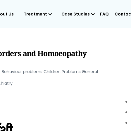
out Us
Treatment
Case Studies
FAQ
Contac
l Disorders and Homoeopathy
y Behaviour problems Children Problems General
hiatry