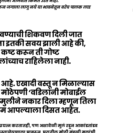
 मुलांना अजिबात किंमत उरत नाही.
रून जगाला लागू नये या भावनेतून बरेच पालक लाड
चवण्याची शिकवण दिली जात
ांना इतकी सवय झाली आहे की,
 कष्ट करून ती गोष्ट
ंच्याच राहिलेला नाही.
ी आहे. एखादी वस्तू न मिळाल्यास
 मोठेपणी ‘वडिलांनी मोबाईल
ा मुलीने नकार दिला म्हणून तिला
िणाम आपल्याला दिसत आहेत.
 प्रयत्न करतातही, पण अशावेळी मुलं रडून आकांडतांडव
स्ताळेपणाला घाबरून, घरातील मोठी मंडळी मुलांची