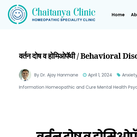
Home
Ab
वर्तन दोष व होमिओपॅथी / Behaviora
By Dr. Ajay Hanmane
April 1, 2024
Anxiet
Information Homeopathic and Cure Mental Health Psyc