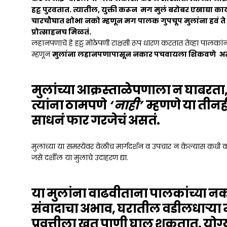
हट्ट पुरवतात. त्यातील, युक्ती करून मग मुलं बरोबर एखाद्या कार
चारचौघात शोभा नको म्हणून मग पालक गुपचूप मुलांना हवं ते
प्रोत्साहनच मिळतं.
लहानपणाचे हे हट्ट मोठेपणी राक्षसी रूप धारण करतात तेव्हा पालक
म्हणून
मुलांना लहानपणापासून नकार पचवायला शिकवणे अत्य
मुलांच्या आक्रस्ताळेपणाला न घाबरता,
त्यांना ठामपणे
‘ नाही’
म्हणणे या तीनह
साधनं फार गरजेचं असतं.
मुलांच्या या समस्येवर वेळीच मार्गदर्शन व उपचार न केल्यास कध
जसे दर्शील या मुलाचे उदाहरण द्या.
या मुलांना वाढवीताना पालकांच्या नक
संवादाचा अभाव, घरातील वडीलधाऱ्या म
प्रवृत्तीला खत पाणी घालू शकतात. योग