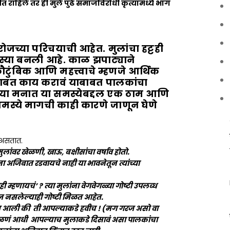
रीत राहिले तर ही मुले पुढे समाजविरोधी कृत्यांमध्ये भाग
रोजच्या परिचयाची आहेत. मुलांचा हट्टही
स्या बनली आहे. काळ झपाट्याने
ुंबिक आणि महत्त्वाचे म्हणजे आर्थिक
ाबाबत काय करावं याबाबत पालकांचा
या मनात या समस्येबद्दल एक ठाम आणि
 समस्ये मागची काही कारणे जाणून घेणे
 असतात.
ंवर खेळणी, खाऊ, बक्षीसांचा वर्षाव होतो.
 अजिबात रडवायचे नाही या भावनेतून त्यांच्या
 म्हणायचं’ ? त्या मुलांना वेगवेगळ्या गोष्टी उपलब्ध
गरज नसलेल्याही गोष्टी मिळत आहेत.
ात आली की ती आपल्याकडे हवीच ! (मग गरज असो वा
ं खेळणं आधी आपल्याच मुलाकडे दिसावं असा पालकांचा