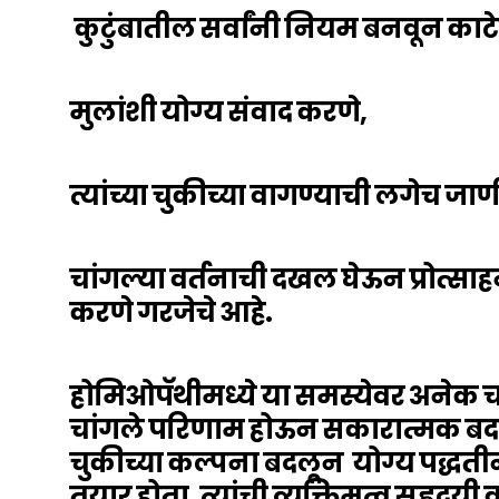
कुटुंबातील सर्वांनी नियम बनवून का
मुलांशी योग्य संवाद करणे,
त्यांच्या चुकीच्या वागण्याची लगेच जाण
चांगल्या वर्तनाची दखल घेऊन प्रोत्साहन
करणे गरजेचे आहे.
होमिओपॅथीमध्ये या समस्येवर अनेक चा
चांगले परिणाम होऊन सकारात्मक बदल ह
चुकीच्या कल्पना बदलून योग्य पद्धतीन
तयार होता. त्यांची व्यक्तिमत्व सहृ