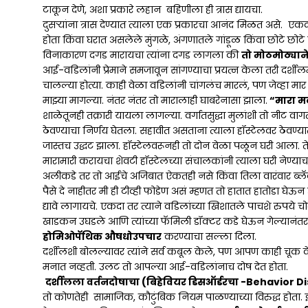
टाकून देणे, अशा प्रकारे लहान बहिणीला ही त्रास द्यायचा.
दुसऱ्यांना त्रास देण्यात त्याला एक प्रकारचा आनंद मिळत असे. एक
होता किंवा घरात असलेले मुंगळे, अंगणातले गांडूळ किंवा छोटे छोटे कि
विनाकारण दगड मारायचा त्यांना दगड लागला की
तो मोठमोठ्यान
आई-वडिलांनी प्रेमाने समजावून सांगण्याचा प्रयत्न केला तरी दर्श
चालल्या होत्या. काही वेळा वडिलांनी चांगलंच मारलं, पण जेव्हा मार 
माझ्या मागल्या. नंतर नंतर तो मारालाही घाबरेनासा झाला.
“मारा मल
शाळेतूनही तक्रारी यायला लागल्या. वर्गातसुद्धा मुलांशी तो नीट वाग
ठेवण्याचा निर्णय घेतला. सहावीत असताना त्याला हॉस्टेलवर ठेवण्य
जास्तच उद्धट झाला. हॉस्टेलवरूनही तो दोन वेळा पळून घरी आला. 
मारामारी करायचा शेवटी हॉस्टेलच्या संचालकांनी त्याला घरी नेण्या
अलीकडे तर तो आईचे अजिबात ऐकतही नसे किंवा तिला वारंवार ब्ल
पैसे दे नाहीतर मी ही टीव्ही फोडेण असं म्हणत तो हातात हातोडा घेऊ
द्यावे लागायचे. एकदा तर त्याने वडिलांच्या खिशातले पाचशे रुपये चोरले ह
खाडकन उघडले आणि त्यांच्या फॅमिली डॉक्टर कडे घेऊन गेल्यानंतर 
होमिओपॅथिक औषधोउपचार
करण्याचा सल्ला दिला.
दर्शीलशी बोलल्यावर त्यांने सर्व कबूल केले, पण आपण काही चूक 
मनात नव्हती. उलट तो आपल्या आई-वडिलांनाच दोष देत होता.
दर्शीलला वर्तनदोषाचा (बिहेवियर डिसऑर्डरचा -Behavior 
तो कोणतेही सामाजिक, कौटुंबिक नियम पाळण्याच्या विरुद्ध होता. 