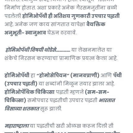
निर्माण होतात. अशा प्रकारे अनेक गैरसमजुतींना बळी
पडलेली
होमिओपॅथी ही अतिशय गुणकारी उपचार पद्धती
आहे. अनेक जण काय सांगतात यापेक्षा
वैयक्तिक
अनुभूती- स्वानुभाव
घेऊन ठरवावे.
होमिओपॅथी विषयी थोडेसे…………
या लेखनमालेत या
शंकेचे निरसन करण्याचा प्रामाणिक प्रयत्न केला आहे.
होमिओपॅथी
हा
“होमोसेपियन” (मानवप्राणी)
आणि
पॅथी
(उपचार पद्धती)
या शब्दांनी मिळून तयार झाला आहे.
होमिओपॅथिक चिकित्सा
पद्धती म्हणजे
(सम-सम-
चिकित्सा)
समोपचार पद्धतीची उपचार पद्धती
भारतात
विसाव्या शतकात
सुरू झाली.
महाराष्ट्राला
या पद्धतीची खरी ओळख करून दिली ती