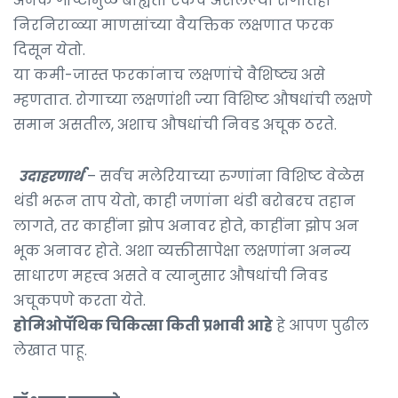
अनेक गोष्टींमुळे बाह्यता एकच असलेल्या रोगातही
निरनिराळ्या माणसांच्या वैयक्तिक लक्षणात फरक
दिसून येतो.
या कमी-जास्त फरकांनाच लक्षणांचे वैशिष्ट्य असे
म्हणतात. रोगाच्या लक्षणांशी ज्या विशिष्ट औषधांची लक्षणे
समान असतील, अशाच औषधांची निवड अचूक ठरते.
उदाहरणार्थ
– सर्वच मलेरियाच्या रुग्णांना विशिष्ट वेळेस
थंडी भरून ताप येतो, काही जणांना थंडी बरोबरच तहान
लागते, तर काहींना झोप अनावर होते, काहींना झोप अन
भूक अनावर होते. अशा व्यक्तीसापेक्षा लक्षणांना अनन्य
साधारण महत्त्व असते व त्यानुसार औषधांची निवड
अचूकपणे करता येते.
होमिओपॅथिक चिकित्सा किती प्रभावी आहे
हे आपण पुढील
लेखात पाहू.