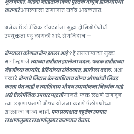
भुलवणारे, थोड्या माहितीने किंवा पुस्तके वाचून होमिओपॅथी
करणारे
आपल्याला समाजात सर्वत्र आढळतात.
अनेक ऍलोपॅथिक डॉक्टरांना सुद्धा होमिओपॅथीची
उपयुक्तता पटू लागली आहे. रोगनिदान —
रोग्याला कोणता रोग झाला आहे
?
हे समजण्याचा मुख्य
मार्ग म्हणजे
त्याच्या शरीरात झालेला बदल, फरक शरीराच्या
नेहमीच्या कार्यात, इंद्रियांच्या संवेदनात, झालेला बदल,
अशा
प्रकारे
रोगाचे निदान केल्याशिवाय योग्य औषधांची निवड
करता येत नाही व त्याशिवाय औषध उपायोजना निरर्थक आहे
असे ऍलोपॅथिक उपचार पद्धती
मानते. फक्त लक्षणे समजून
त्या लक्षणांप्रमाणे औषध योजना करणे ऍलोपथीच्या
शास्त्राला मान्य नाही,
पण प्रत्यक्षात बहुतेक उपचार
लक्षणानुसार लक्षणांनुसार करण्यात येतात.