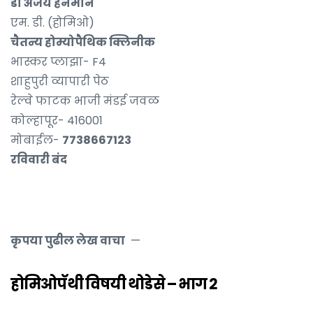
डॉ अजय हनमाने
एम. डी. (होमिओ)
चैतन्य होम्योपैथिक क्लिनीक
भास्कर प्लाझा- F4
शाहुपुरी व्यापारी पेठ
रेल्वे फाटक भाजी मंडई जवळ
कोल्हापूर- 416001
मोबाईल-
7738667123
रविवारी बंद
कृपया पुढील लेख वाचा
—
होमिओपॅथी विषयी थोडेसे – भाग 2