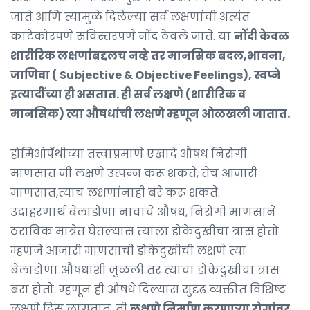
जाते आणि त्यामुळे दिलेल्या सर्व लक्षणांची अत्यंत
काटेकोरपणे सविस्तरपणे नोंद ठेवले जाते. या
नोंदी केवळ
शारीरिक लक्षणांबद्दलच नव्हे तर मानसिक बदल,भावना,
जाणिवा ( Subjective & Objective Feelings), स्वप्ने
इत्यादींच्या ही असतात. ही सर्व लक्षणे (शारीरिक व
मानसिक) त्या औषधांची लक्षणे म्हणून ओळखली जातात.
होमिओपॅथीच्या तत्त्वाप्रमाणे एखादे औषध निरोगी
माणसात जी लक्षणे उत्पन्न करू शकते, तेच आजारी
माणसात,त्याच लक्षणांनाही बरे करू शकते.
उदाहरणार्थ बेलाडोणा नावाचे औषध, निरोगी माणसाने
ठराविक मात्रेत घेतल्यास त्याला डोकेदुखीचा त्रास होतो
म्हणजे आजारी माणसाची डोकेदुखीची लक्षणे त्या
बेलाडोणा औषधाशी जुळली तर त्याचा डोकेदुखीचा त्रास
बरा होतो. म्हणून ही औषधे दिल्यास सुदृढ व्यक्तीत विशिष्ट
लक्षणे दिसू लागतात. ती
लक्षणे निर्माण करणाऱ्या रोगांवर