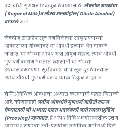
पदार्थांची गुणधर्म टिकवून ठेवण्यासाठी
लॅक्टोज साखरेचा
( Sugar of Milk)व सौम्य अल्कोहोल( Dilute Alcohol)
वापरले
जाते.
लॅक्टोज साखरेपासून बनविलेल्या साबुदाण्याच्या
आकाराच्या गोळ्यांवर या औषधी द्रव्याचे थेंब टाकले
जातात. या गोळ्या औषध आत शोषून घेऊन, त्याचे औषधी
गुणधर्म कायम ठेवतात. त्यासाठी या गोळ्या
उग्रवास,दमटपणा, सूर्यप्रकाश यापासून दूर ठेवल्यास
त्यांचे औषधी गुणधर्म बराच काळ टिकून राहतात.
होमिओपॅथिक औषधांचा अभ्यास करण्याची पद्धत निराळी
आहे. कोणत्याही
नवीन औषधांचे गुणधर्म माहिती करून
घेण्यासाठी जी अभ्यास पद्धत अवलंबली जाते त्याला प्रूव्हिंग
(Prooving) म्हणतात.
हे औषध विविध वयोगटातील उत्तम
आरोग्य असणाऱ्या स्त्री-पुरुषांना ठराविक मात्रेमध्ये दिले