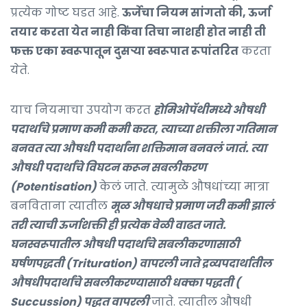
प्रत्येक गोष्ट घडत आहे.
ऊर्जेचा नियम सांगतो की, ऊर्जा
तयार करता येत नाही किंवा तिचा नाशही होत नाही ती
फक्त एका स्वरूपातून दुसऱ्या स्वरूपात रूपांतरित
करता
येते.
याच नियमाचा उपयोग करत
होमिओपॅथीमध्ये औषधी
पदार्थांचे प्रमाण कमी कमी करत, त्याच्या शक्तीला गतिमान
बनवत त्या औषधी पदार्थांना शक्तिमान बनवलं जातं. त्या
औषधी पदार्थांचे विघटन करून सबलीकरण
(Potentisation)
केलं जाते. त्यामुळे औषधांच्या मात्रा
बनविताना त्यातील
मूळ औषधाचे प्रमाण जरी कमी झालं
तरी त्याची ऊर्जाशक्ती ही प्रत्येक वेळी वाढत जाते.
घनस्वरूपातील औषधी पदार्थांचे सबलीकरणासाठी
घर्षणपद्धती (Trituration) वापरली जाते द्रव्यपदार्थातील
औषधीपदार्थांचे सबलीकरण्यासाठी धक्का पद्धती (
Succussion) पद्धत वापरली
जाते. त्यातील औषधी