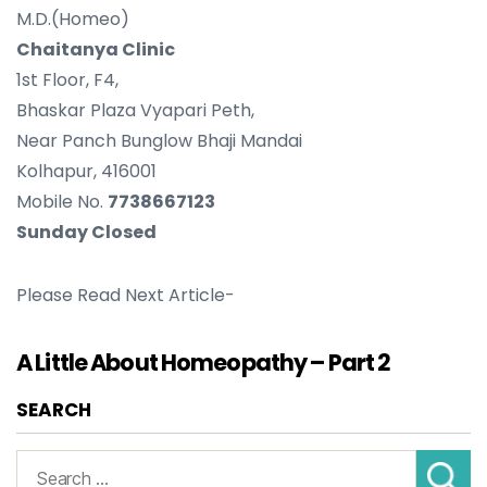
M.D.(Homeo)
Chaitanya Clinic
1st Floor, F4,
Bhaskar Plaza Vyapari Peth,
Near Panch Bunglow Bhaji Mandai
Kolhapur, 416001
Mobile No.
7738667123
Sunday Closed
Please Read Next Article-
A Little About Homeopathy – Part 2
SEARCH
Search
for: