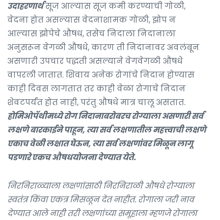
उदाहरणार्थ
सूज आल्यास सूज कमी करण्याची गोळी,
वेदना होत असल्यास वेदनाशामक गोळी, झोप न
आल्यास झोपेचे औषध, तसेच निदाला निदानाला
अनुसरून वेगळी औषधे, कारण ती निदानावर अवलंबून
असणारी उपचार पद्धती असल्याने वेगवेगळी औषधे
वापरली जातात. शिवाय अनेक रोगांचे निदान होण्यास
काही दिवस लागतात तर काही वेळा रोगाचे निदान
शेवटपर्यंत होत नाही, परंतु औषधे मात्र चालू असतात.
होमिओपॅथीमध्ये रोग निदानाबरोबरच रोग्याला असणारी सर्व
लक्षणे बारकाईने पाहून, त्या सर्व लक्षणातील महत्त्वाची लक्षणे
एकाच वेळी लक्षात घेऊन, त्या सर्व लक्षणांवर मिळून लागू
पडणारे एकच औषधयोजना देण्यात येते.
निरनिराळ्याला लक्षणांसाठी निरनिराळी औषधे रोग्याला
स्वतंत्र किंवा एकत्र मिसळून देत नाहीत. रोगाला जरी नाव
देण्यात आले नाही तरी लक्षणांच्या समूहाला म्हणजे रोगाला