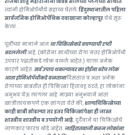
राजश्री शाहू महाराजांनी 1898 सालच्या प्लेगच्या साथीत
त्यांनी होमिओपॅथीचे सहाय्य घेतले.
हिंदुस्थानातील पहिला
सार्वजनिक होमिओपॅथिक दवाखाना कोल्हापूर
येथे सुरू
केला .
पूर्वीच्या मानाने आज
या चिकित्सेकडे बघण्याची दृष्टी
बदललेली
आहे. (कोरोना साथीच्या रोगा नंतर होमिओपॅथी
उपचार पद्धतीकडे लोक वळले आहेत.) याला अनेक
कारणे आहेत.
सर्व उपाय थकल्यावर का होईना बरेच लोक
आता होमिओपॅथीकडे वळताना
दिसतात व अशा अनेक
रोगांच्या बाबतीत ही चिकित्सा हितावह ठरते, हा लोकांना
अनुभव येऊ लागला आहे. माझ्या अनुभवाने आता
खात्रीलायकपणे एक सांगता येते की,
शल्यचिकित्सेच्या
काही बाबी सोडल्या तर इतर चिकित्सांपेक्षा ही जास्त
शास्त्रीय शास्त्रीय व उपयोगी आहे.
दुर्दैवाने या चिकित्सेचे
जाणकार फारच थोडे आहेत.
जाहिरातबाजी करून लोकांना