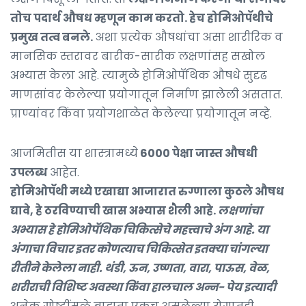
तोच पदार्थ औषध म्हणून काम करतो. हेच होमिओपॅथीचे
प्रमुख तत्व बनले.
अशा प्रत्येक औषधांचा असा शारीरिक व
मानसिक स्तरावर बारीक-सारीक लक्षणांसह सखोल
अभ्यास केला आहे. त्यामुळे होमिओपॅथिक औषधे सुदृढ
माणसांवर केलेल्या प्रयोगातून निर्माण झालेली असतात.
प्राण्यांवर किंवा प्रयोगशाळेत केलेल्या प्रयोगातून नव्हे.
आजमितीस या शास्त्रामध्ये
6000 पेक्षा जास्त औषधी
उपलब्ध
आहेत.
होमिओपॅथी मध्ये एखाद्या आजारात रुग्णाला कुठले औषध
द्यावे, हे ठरविण्याची खास अभ्यास शैली आहे.
लक्षणांचा
अभ्यास हे होमिओपॅथिक चिकित्सेचे महत्त्वाचे अंग आहे. या
अंगाचा विचार इतर कोणत्याच चिकित्सेत इतक्या चांगल्या
रीतीने केलेला नाही. थंडी, ऊन, उष्णता, वारा, पाऊस, वेळ,
शरीराची विशिष्ट अवस्था किंवा हालचाल अन्न- पेय इत्यादी