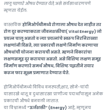
लागू पडणारे औषध देण्यात येते,
असे सर्वसाधारणपणे
म्हणता येईल.
वास्तविक
होमिओपॅथीमध्ये रोगाला औषध देत नाहीत तर
रोग दूर करण्याकरता जीवनशक्तीचा( Vital Energy) जो
प्रयत्न चालू असतो व ज्या प्रयत्नांचे स्वरूप निरनिराळ्या
लक्षणांनी दिसते, त्या प्रकारची लक्षणे निर्माण करणाऱ्या
औषधांची योजना करायची असते. म्हणजे विकारांचा
लक्षणसमूह दूर करायचा असतो. असे विशिष्ट लक्षण समूह
निर्माण करणारे समर्थ औषध, विशिष्ट पद्धतीने तयार
करून फार सूक्ष्म प्रमाणात देण्यात येते.
होमिओपॅथीमध्ये विविध वनस्पती,क्षार, सोने-चांदी
यासारखे धातू व दुधासारखा प्राणीज्य पदार्थांपासून अनेक
प्रकारची औषधे बनवली जातात.
या विश्वामध्ये
“ऊर्जशक्ती” (Energy)
आहे, म्हणूनच