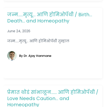
जन्म.….मृत्यू… आणि होमिओपॅथी / Birth…
Death… and Homeopathy
June 24, 2026
जन्म.….मृत्यू... आणि होमिओपॅथी तुम्हाल
By Dr. Ajay Hanmane
प्रेमात थोडं सांभाळून…… आणि होमिओपॅथी /
Love Needs Caution… and
Homeopathy