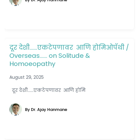
दूर देशी……एकटेपणावर आणि होमिओपॅथी /
Overseas…… on Solitude &
Homoeopathy
August 29, 2025
दूर देशी......एकटेपणावर आणि होमि
By Dr. Ajay Hanmane