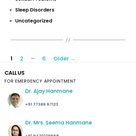
Sleep Disorders
Uncategorized
Posts
…
1
2
6
Older
→
pagination
CALL US
FOR EMERGENCY APPOINTMENT
Dr. Ajay Hanmane
+91 77386 67123
Dr. Mrs. Seema Hanmane
+91 9420129668