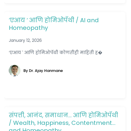
‘एआय ‘ आणि होमिओपॅथी / AI and
Homeopathy
January 12, 2026
‘एआय ' आणि होमिओपॅथी कोणतीही माहिती ह�
By Dr. Ajay Hanmane
संपत्ती, आनंद, समाधान… आणि होमिओपॅथी
/ Wealth, Happiness, Contentment…
and Homeopathy