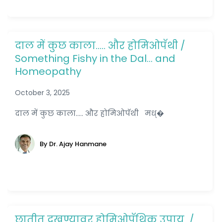
दाल में कुछ काला….. और होमिओपॅथी /
Something Fishy in the Dal… and
Homeopathy
October 3, 2025
दाल में कुछ काला..... और होमिओपॅथी मध्�
By Dr. Ajay Hanmane
छातीत दुखण्यावर होमिओपॅथिक उपाय /