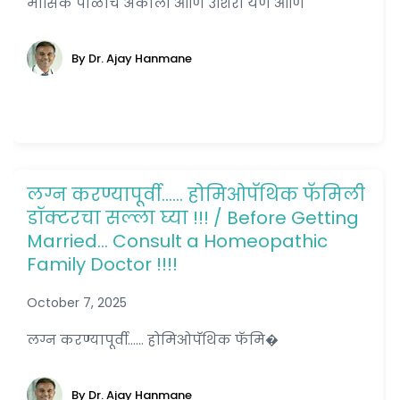
मासिक पाळीचे अकाली आणि उशिरा येणे आणि
By Dr. Ajay Hanmane
लग्न करण्यापूर्वी…… होमिओपॅथिक फॅमिली
डॉक्टरचा सल्ला घ्या !!! / Before Getting
Married… Consult a Homeopathic
Family Doctor !!!!
October 7, 2025
लग्न करण्यापूर्वी...... होमिओपॅथिक फॅमि�
By Dr. Ajay Hanmane