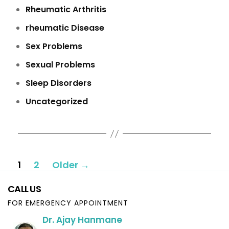
Rheumatic Arthritis
rheumatic Disease
Sex Problems
Sexual Problems
Sleep Disorders
Uncategorized
Posts
1
2
Older
→
pagination
CALL US
FOR EMERGENCY APPOINTMENT
Dr. Ajay Hanmane