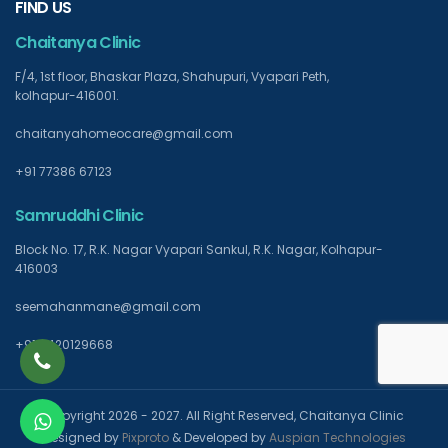
FIND US
Chaitanya Clinic
F/4, 1st floor, Bhaskar Plaza, Shahupuri, Vyapari Peth,
kolhapur-416001.
chaitanyahomeocare@gmail.com
+91 77386 67123
Samruddhi Clinic
Block No. 17, R.K. Nagar Vyapari Sankul, R.K. Nagar, Kolhapur-
416003
seemahanmane@gmail.com
+91 9420129668
Copyright 2026 - 2027. All Right Reserved, Chaitanya Clinic
Designed by
Pixproto
& Developed by
Auspian Technologies