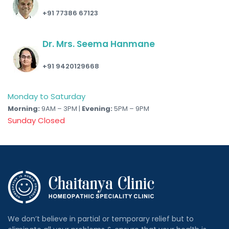
+91 77386 67123
Dr. Mrs. Seema Hanmane
+91 9420129668
Monday to Saturday
Morning:
9AM – 3PM |
Evening:
5PM – 9PM
Sunday Closed
We don’t believe in partial or temporary relief but to