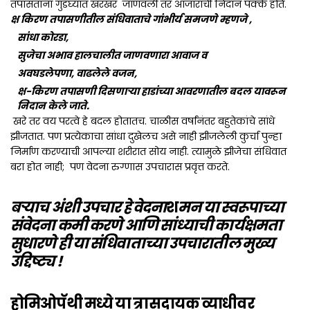
तपासताना गुडघ्यात खरखर जाणवली तर आजाराची निदान पक्के होते.
क्ष किरण तपासणीतील संधिवाताचे गांभीर्य समजणे म्हणजे ,
सांधा कोरडा,
सुजेचा अभाव हालचालीत जाणवणारा आवाज व
अवघडलेपणा, वाढलेले वजन,
क्ष-किरण तपासणी दिसणाऱ्या हाडांच्या आवरणातील बदल यावरून
निदान केले जाते.
खरे तर वय परत्वे हे बदल होतातच. चाळीस वर्षांनंतर बहुतेकांचे सांधे
झीजतात. पण प्रत्येकाचा सांधा दुखेलच असे नाही झीजलेली कुर्चा पुन्हा
निर्माण करण्याची आपल्या शरीरात सोय नाही. त्यामुळे झीजेचा संधिवात
बरा होत नाही; पण वेदना रुग्णास उपचारास प्रवृत्त करते.
बऱ्याच अंशी उपचार हे वेदना
श
मन या स्वरूपाच्या
संवेदना कमी करणे आणि सांध्याची कार्यक्षमता
सुधारणे ही या संधिवाताच्या उपचारातील मुख्य
उद्दिष्ट्य !
होमिओपॅथी मध्ये या त्रासदायक व्याधीवर