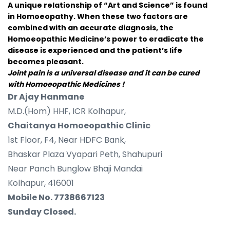
A unique relationship of “Art and Science” is found
in Homoeopathy. When these two factors are
combined with an accurate diagnosis, the
Homoeopathic Medicine’s power to eradicate the
disease is experienced and the patient’s life
becomes pleasant.
Joint pain is a universal disease and it can be cured
with Homoeopathic Medicines !
Dr Ajay Hanmane
M.D.(Hom) HHF, ICR Kolhapur,
Chaitanya Homoeopathic Clinic
1st Floor, F4, Near HDFC Bank,
Bhaskar Plaza Vyapari Peth, Shahupuri
Near Panch Bunglow Bhaji Mandai
Kolhapur, 416001
Mobile No. 7738667123
Sunday Closed.