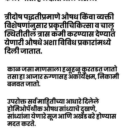
त्रीदोष पद्धतीप्रमाणे औषध किंवा व्यक्ती
विशेषणांनुसार प्रकृतीचिकित्सा व चालू
स्थितीतील त्रास कमी करण्यास देण्यात
येणारी औषधे अशा विविध प्रकारांमध्ये
दिली जातात.
काळ जसा माणसाला हळूहळू कुरतडत जातो
तसा हा आजार रुग्णासह अकार्यक्षम, निकामी
बनवत जातो.
उपरोक्त सर्व माहितीच्या आधारे दिलेले
होमिओपॅथीक औषध सांध्याचे दुखणे,
सांध्यांना येणारे सूज आणि अखंड बरे होण्यास
मदत करते.