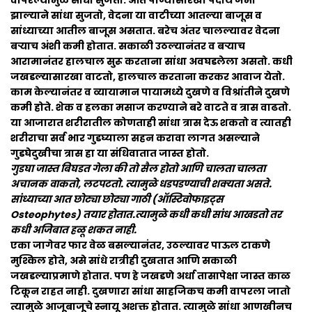
वापरल्यामुळे सांधा सुजतो. आत पाण्यासारखा पदार्थ जमा
झाल्याने सांधा सुजतो, वेदना या वाटीच्या आतल्या बाजूस व
सांध्याच्या आतील बाजूस असतात. बरेच अंतर चालल्यावर वेदना
बऱ्याच अंशी कमी होतात. सकाळी उठल्यानंतर व बऱ्याच
आरामानंतर हालचाल सुरू करताना सांधा अवघडलेला असतो. कधी
जखडल्यासारखा वाटतो, हालचाल करताना करकर आवाज येतो.
काम केल्यानंतर व व्यायामान पायामध्ये दुखणे व विश्रांतीने दुखणे
कमी होते. शेक व हलका मसाज करण्याने बरे वाटते व त्रास वाढतो.
या आजारात शरीरातील कोणताही सांधा त्रास देऊ शकतो व त्यातही
शरीराचा सर्व भार गुडघ्याला सहन करावा लागत असल्याने
गुडघेदुखीचा त्रास हा या संधिवातात जास्त होतो.
गुडघा जास्त बिघडत गेला की तो सैल होतो आणि चालता चालता
अचानक वाकतो, लटपटतो. त्यामुळे धडपडण्याची शक्यता असते.
सांध्याच्या आत छोट्या छोट्या गाठी (ऑस्टिवोफाइट्स
Osteophytes) तयार होतात.त्यामुळे कधी कधी सांध आखडतो तर
कधी अजिबात हळू शकत नाही.
एका जागेवर फार वेळ बसल्यानंतर, उठल्यावर पाऊल टाकणे
मुश्किल होते, असे सांधे रात्रीही दुखतात आणि सकाळी
जखडल्याप्रमाणे होतात. पण हे जखडणे अर्धा तासापेक्षा जास्त काळ
टिकून राहत नाही. दुखणारा सांधा साहजिकच कमी वापरला जातो
त्यामुळे आजूबाजूचे स्नायू अशक्त होतात. त्यामुळे सांधा आणखीनच