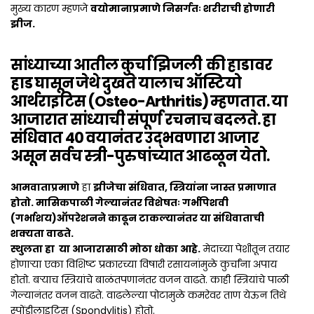
मुख्य कारण म्हणजे
वयोमानाप्रमाणे निसर्गतः शरीराची होणारी
झीज.
सांध्याच्या आतील कुर्चा झिजली की हाडावर
हाड घासून जेथे दुखते यालाच ऑस्टियो
आर्थराइटिस (Osteo-Arthritis) म्हणतात. या
आजारात सांध्याची संपूर्ण रचनाच बदलते. हा
संधिवात 40 वयानंतर उद्भवणारा आजार
असून सर्वच स्त्री-पुरुषांच्यात आढळून येतो.
आमवाताप्रमाणे
हा
झीजेचा संधिवात, स्त्रियांना जास्त प्रमाणात
होतो. मासिकपाळी गेल्यानंतर विशेषतः गर्भपिशवी
(गर्भाशय)ऑपरेशनने काढून टाकल्यानंतर या संधिवाताची
शक्यता वाढते.
स्थुलता हा या आजारासाठी मोठा धोका आहे.
मेदाच्या पेशीतून तयार
होणाऱ्या एका विशिष्ट प्रकारच्या विषारी रसायनांमुळे कुर्चांना अपाय
होतो. बऱ्याच स्त्रियांचे बाळंतपणानंतर वजन वाढते. काही स्त्रियांचे पाळी
गेल्यानंतर वजन वाढते. वाढलेल्या पोटामुळे कमरेवर ताण येऊन तिथे
स्पोंडीलाइटिस (Spondylitis) होतो.