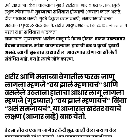
उभे राहताना किंवा चालताना गुडघे शरीराचा भार वाहत असल्यामुळे
स्थूल लोकांमध्ये गु
डघ्याचा संधिवात
होण्याची शक्यता जास्त असते.
दोन पायावर बसणे, गुडघे टेकून काम करणे, नमाजासाठी बसत
असताना पुष्कळ वेळ बसणे, तसेच आयुष्यभर ज्या सांध्यांवर जास्त ताण
पडतो ते हा
संधिवात
आढळतो.
सामान्यत: गुडघ्याच्या आतील बाजूकडे वेदना होतात.
वजन पडल्यावर
वेदना वाढतात. सांधा चाचपडल्यास हाडाची कड व कुर्चा दुखरी
असते. त्याची सुरुवात हाडावरील आवरणात होणाऱ्या झीजेशी
संबंधित आहे. वय हे त्याचे मोठे कारण.
शरीर आणि मनाच्या वेगातील फरक जाणू
लागला म्हणजे “वय झालं म्हणायचं” आणि
बसलेले उठताना हाताचा आधार लागू लागला
म्हणजे (गुडघ्यात) “वय झालं म्हणायचं” किंवा
“असं समजायचं”. या आजारात खरंतर वयाचे
लक्षण (आजार नव्हे) बाक येतो.
वेदना तीव्र व एकाच जागेवर केंद्रीभूत. काही वेळा बऱ्याच वेळ