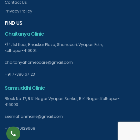
Contact Us
Privacy Policy
FIND US
Chaitanya Clinic
F/4, 1st floor, Bhaskar Plaza, Shahupuri, Vyapari Peth,
kolhapur-416001.
chaitanyahomeocare@gmail.com
+91 77386 67123
Samruddhi Clinic
Block No. 17, R.K. Nagar Vyapari Sankul, R.K. Nagar, Kolhapur-
416003
seemahanmane@gmail.com
+91 9420129668