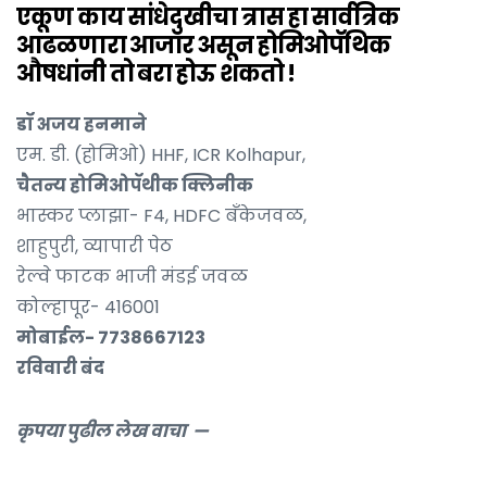
एकूण काय सांधेदुखीचा त्रास हा सार्वत्रिक
आढळणारा आजार असून होमिओपॅथिक
औषधांनी तो बरा होऊ शकतो !
डॉ अजय हनमाने
एम. डी. (होमिओ) HHF, ICR Kolhapur,
चैतन्य होमिओपॅथीक क्लिनीक
भास्कर प्लाझा- F4, HDFC बॅंकेजवळ,
शाहुपुरी, व्यापारी पेठ
रेल्वे फाटक भाजी मंडई जवळ
कोल्हापूर- 416001
मोबाईल- 7738667123
रविवारी बंद
कृपया पुढील लेख वाचा —