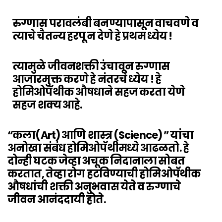
रुग्णास परावलंबी बनण्यापासून वाचवणे व
त्याचे चैतन्य हरपू न देणे हे प्रथम ध्येय !
त्यामुळे जीवनशक्ती उंचावून रुग्णास
आजारमुक्त करणे हे नंतरचे ध्येय ! हे
होमिओपॅथीक औषधाने सहज करता येणे
सहज शक्य आहे.
“कला(Art) आणि शास्त्र (Science) ” यांचा
अनोखा संबंध होमिओपॅथीमध्ये आढळतो. हे
दोन्ही घटक जेव्हा अचूक निदानाला सोबत
करतात, तेव्हा रोग हटविण्याची होमिओपॅथीक
औषधांची शक्ती अनुभवास येते व रुग्णाचे
जीवन आनंददायी होते.