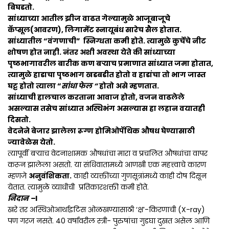
बिघडतो.
सांध्याच्या आतील झीज वाढत गेल्यामुळे आजूबाजूचे
कॅप्सूल(आवरण), लिगामेंट स्नायूबंध सारेच सैल होतात.
सांध्यातील “वंगणाची” स्निग्धता कमी होते. त्यामुळे कुर्चेचे नीट
शोषण होत नाही. नंतर अशी अवस्था येते की सांध्याच्या
पृष्ठभागावरील बारीक कण बऱ्याच प्रमाणात सांध्यात जमा होतात,
त्यामुळे हाडाचा पृष्ठभाग खडबडीत होतो व हाडांचा तो भाग जास्त
घट्ट होतो त्याला “
सांधा फेल “
होतो असे म्हणतात.
सांध्याची हालचाल करताना आवाज होतो, वजन वाढलेले
असल्यास तसेच सांध्यात अस्थिभंग असल्यास हा लहान वयातही
दिसतो.
वेदनेने बेजार झालेला रूग्ण होमिओपॅथिक औषध घेण्यासाठी
ज्यावेळेस येतो.
त्यापूर्वी बऱ्याच वेदनाशामक औषधांचा मारा व प्रचलित औषधांचा वापर
करून झालेला असतो. या संधिवातामध्ये आणखी एक महत्त्वाचे कारण
म्हणजे
अनुवंशिकता.
काही व्यक्तींच्या गुणसूत्रांमध्ये काही दोष दिसून
येतात. त्यामुळे व्याधीची प्रतिकारशक्ती कमी होते.
निदान –
I
खरे तर अस्थिओआर्थाइटिस ओळखण्यासाठी ‘क्ष’-किरणाची (X-ray)
पण गरज नसते. 40 वर्षावरील स्त्री- पुरुषांचा गुडघा दुखत असेल आणि