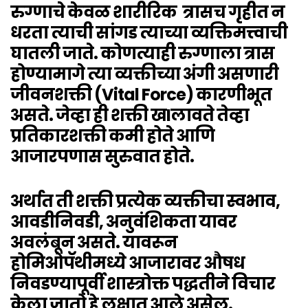
रुग्णाचे केवळ शारीरिक त्रासच गृहीत न
धरता त्याची सांगड त्याच्या व्यक्तिमत्त्वाची
घातली जाते. कोणत्याही रुग्णाला त्रास
होण्यामागे त्या व्यक्तीच्या अंगी असणारी
जीवनशक्ती (Vital Force) कारणीभूत
असते. जेव्हा ही शक्ती ख
I
लावते तेव्हा
प्रतिकारशक्ती कमी होते आणि
आजारपणास सुरुवात होते.
अर्थात ती शक्ती प्रत्येक व्यक्तीचा स्वभाव,
आवडीनिवडी, अनुवंशिकता यावर
अवलंबून असते. यावरून
होमिओपॅथीमध्ये आजारावर औषध
निवडण्यापूर्वी शास्त्रोक्त पद्धतीने विचार
केला जातो हे लक्षात आले असेल.