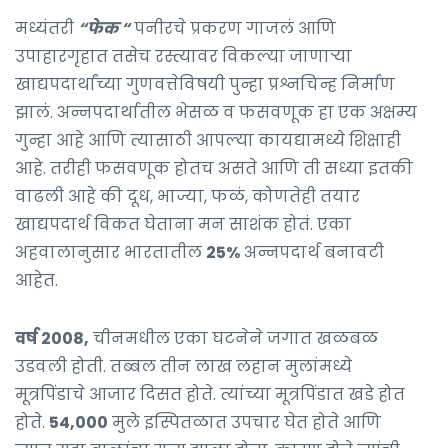
मध्यंतरी
“फेक “
पनीरचे प्रकरण गाजलं आणि
उपाहारगृहात तसेच रस्त्यावर विकल्या जाणाऱ्या
खाद्यपदार्थांच्या गुणवत्तेविषयी पुन्हा प्रश्नचिन्ह निर्माण
झालं. अन्नपदार्थातील भेसळ व फसवणूक हा एक अक्षम्य
गुन्हा आहे आणि त्यासाठी आपल्या कायद्यामध्ये शिक्षाही
आहे. तरीही फसवणूक होतच असते आणि ती सध्या इतकी
वाढली आहे की दूध, भाज्या, फळं, कोणतेही तयार
खाद्यपदार्थ विकत घेताना मन साशंक होतं. एका
अहवालानुसार भारतातील
25%
अन्नपदार्थ बनावटी
आहेत.
वर्ष 2008,
चीनमधील एका घटनेने जगात खळबळ
उडवली होती. तब्बल तीन लाख लहान मुलांमध्ये
मूत्रपिंडाचे आजार दिसत होते. त्यांच्या मूत्रपिंडात खडे होत
होते.
54,000
मुले इस्पितळात उपचार घेत होते आणि