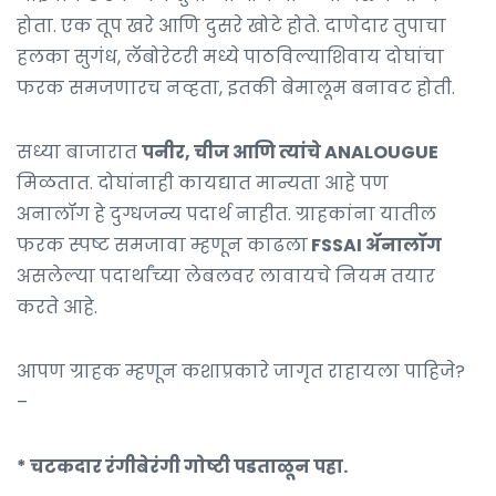
होता. एक तूप खरे आणि दुसरे खोटे होते. दाणेदार तुपाचा
हलका सुगंध, लॅबोरेटरी मध्ये पाठविल्याशिवाय दोघांचा
फरक समजणारच नव्हता, इतकी बेमालूम बनावट होती.
सध्या बाजारात
पनीर, चीज आणि त्यांचे ANALOUGUE
मिळतात. दोघांनाही कायद्यात मान्यता आहे पण
अनालॉग हे दुग्धजन्य पदार्थ नाहीत. ग्राहकांना यातील
फरक स्पष्ट समजावा म्हणून काढला
FSSAI ॲनालॉग
असलेल्या पदार्थांच्या लेबलवर लावायचे नियम तयार
करते आहे.
आपण ग्राहक म्हणून कशाप्रकारे जागृत राहायला पाहिजे?
–
* चटकदार रंगीबेरंगी गोष्टी पडताळून पहा.