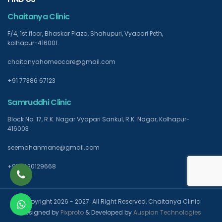
Chaitanya Clinic
F/4, 1st floor, Bhaskar Plaza, Shahupuri, Vyapari Peth,
kolhapur-416001.
chaitanyahomeocare@gmail.com
+91 77386 67123
Samruddhi Clinic
Block No. 17, R.K. Nagar Vyapari Sankul, R.K. Nagar, Kolhapur-
416003
seemahanmane@gmail.com
+91 9420129668
Copyright 2026 - 2027. All Right Reserved, Chaitanya Clinic
Designed by
Pixproto
& Developed by
Auspian Technologies