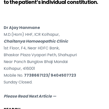
to the patient’s individual constitution.
Dr Ajay Hanmane
M.D.(Hom) HHF, ICR Kolhapur,
Chaitanya Homoeopathic Clinic
1st Floor, F4, Near HDFC Bank,
Bhaskar Plaza Vyapari Peth, Shahupuri
Near Panch Bunglow Bhaji Mandai
Kolhapur, 416001
Mobile No.
7738667123/ 9404507723
Sunday Closed.
Please Read Next Article —