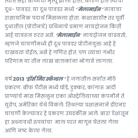
त्यात सहा बाळांचा मृत्यू झाला होता, कारण होते त्यांची
दूध- पावडर. या दूध पावडर मध्ये
‘ मेलामाईन ‘
नावाचा
रासायनिक पदार्थ मिसळला होता. कशासाठी
?
तर पूर्वी
दुधातील (प्रोटीनचे) प्रथिनाचे प्रमाण नायट्रोजन किती
आहे यावरून ठरत असे.
‘मेलामाईन
‘ नायट्रोजन वाढवतो,
म्हणजे चाचणीमध्ये ही दूध पावडर प्रोटीनयुक्त आहे हे
दाखवता येईल, असे हे गणित होतं. पण त्याचा गंभीर
परिणाम या तीन लाख बालकांना भोगावे लागला.
वर्ष
2013
‘हॉर्स मिट स्कॅन्डल ‘
हे जगातील सर्वात मोठे
प्रकरण. बीफ पॅटीस मध्ये घोडे, डुक्कर, कांगारू आदी
प्राण्यांचे मांस मिसळून एका ऑस्ट्रेलियाच्या कंपनीने ते
युरोप, अमेरिका येथे विकले. तिथल्या प्रशासनाने डीएनए
चाचणी केल्यावर हे प्रकरण उघडकीस आले. बारा देशातून
हा अब्जावधी रुपयांचा माल परत मागून घेतला गेला
आणि नष्ट केला गेला.