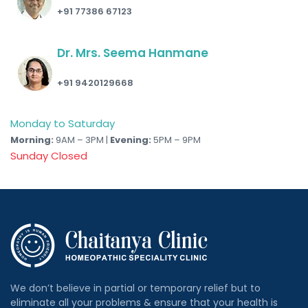
+91 77386 67123
Dr. Mrs. Seema Hanmane
+91 9420129668
Monday to Saturday
Morning:
9AM – 3PM |
Evening:
5PM – 9PM
Sunday Closed
We don’t believe in partial or temporary relief but to
eliminate all your problems & ensure that your health is