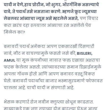
यादी न देणे,हाय प्रोटीन, नो शुगर, ऑरगॅनिक असल्याचे
दावे, ते पदार्थ तसे नसताना करणे. म्हणजे फ्रुट ज्यूसच्या
लेबलवर आंब्याचा ज्यूस असे म्हटलेले असते,
पण विचार
करा खरंच दहा रुपयाला आंब्याचा रस असलेले पेय
मिळेल का?
बनावटी पदार्थ अनेकदा आपण एकसारखी दिसणारी
नावे, नीट न वाचल्यामुळे फसतो जसे की,
BISLERI,
AMUL
या मूळ कंपनीच्या नावात फक्त एखाद्या अक्षराचा
फरक केलेला असतो. त्यांच्यावरच्या समान डिझाईनमुळे
आपला गोंधळ होतो आणि आपण बनावट वस्तू विकत
घेतो. बनावटी पदार्थांचा बाजार भस्मासुरप्रमाणे फोफावत
चालला आहे. याची यादी न संपणारी आहे.
भेसळ करणारे रोज नवीन क्लुप्त्या शोधून काढतात.
माझ्याकडे एक जण तुपाच्या दोन बाटल्या घेऊन आला