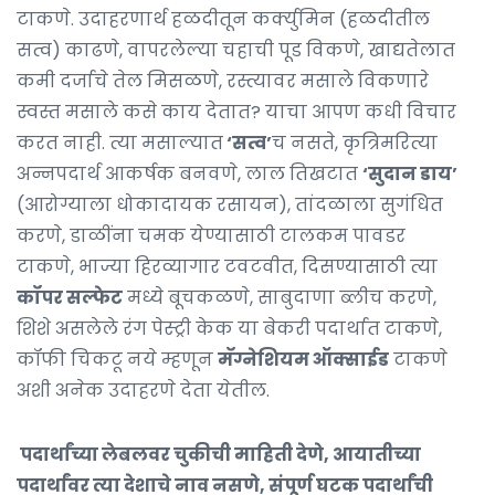
टाकणे. उदाहरणार्थ हळदीतून कर्क्युमिन (हळदीतील
सत्व) काढणे, वापरलेल्या चहाची पूड विकणे, खाद्यतेलात
कमी दर्जाचे तेल मिसळणे, रस्त्यावर मसाले विकणारे
स्वस्त मसाले कसे काय देतात? याचा आपण कधी विचार
करत नाही. त्या मसाल्यात
‘सत्व’
च नसते, कृत्रिमरित्या
अन्नपदार्थ आकर्षक बनवणे, लाल तिखटात
‘सुदान डाय’
(आरोग्याला धोकादायक रसायन), तांदळाला सुगंधित
करणे, डाळींना चमक येण्यासाठी टालकम पावडर
टाकणे, भाज्या हिरव्यागार टवटवीत, दिसण्यासाठी त्या
कॉपर सल्फेट
मध्ये बूचकळणे, साबुदाणा ब्लीच करणे,
शिशे असलेले रंग पेस्ट्री केक या बेकरी पदार्थात टाकणे,
कॉफी चिकटू नये म्हणून
मॅग्नेशियम ऑक्साईड
टाकणे
अशी अनेक उदाहरणे देता येतील.
पदार्थांच्या लेबलवर चुकीची माहिती देणे, आयातीच्या
पदार्थांवर त्या देशाचे नाव नसणे, संपूर्ण घटक पदार्थांची