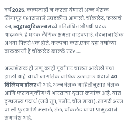
वर्ष
2025.
कल्पनाही न करता येणारी अन्न भेसळ
सिंगापूर प्रशासनाने उघडकीस आणली. चॉकलेट, फळांचे
रस,
न्यूट्रास्युटिकल्स
मध्ये प्रतिबंधित औषधी घटक
आढळले. हे घटक लैंगिक क्षमता वाढवणारे, वेदनानाशिक
अथवा पित्तरोधक होते. कल्पना करा,एका दहा वर्षाच्या
बालकांनी हे चॉकलेट खाल्ले तर? …..
अन्नभेसळ ही जणू काही पूर्वापार चालत आलेली प्रथा
झाली आहे. याची जागतिक वार्षिक उलाढाल अंदाजे
40
बिलियन डॉलर
ची आहे. अन्नभेसळ माहितीनुसार भेसळ
आणि फसवणुकीमध्ये भारताचा दुसरा क्रमांक आहे. यात
दुग्धजन्य पदार्थ (जसे तूप, पनीर, चीज मावा), सागरी अन्न
वा सी फुडआणि मसाले, तेल, चॉकलेट यांचा प्रामुख्याने
समावेश आहे.