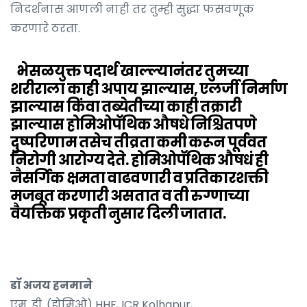
निदर्शनास आणली नाही तर तुम्ही सुद्धा फसवणूक
करणारे ठरता.
भेसळयुक्त पदार्थ खाल्ल्यानंतर तुमच्या
शरीराला काही अपाय झाल्यास, एलर्जी निर्माण
झाल्यास किंवा तब्येतीच्या काही तक्रारी
झाल्यास होमिओपॅथिक औषधे निश्चितपणे
दुष्परिणाम तसेच तीव्रता कमी करून पूर्ववत
निरोगी आरोग्य देते. होमिओपॅथिक औषधं ही
नैसर्गिक क्षमता वाढवणारी व प्रतिकारशक्ती
मजबूत करणारी असतात व ती रुग्णाच्या
वैयक्तिक प्रकृती नुसार दिली जातात.
डॉ अजय हनमाने
एम. डी. (होमिओ) HHF, ICR Kolhapur,