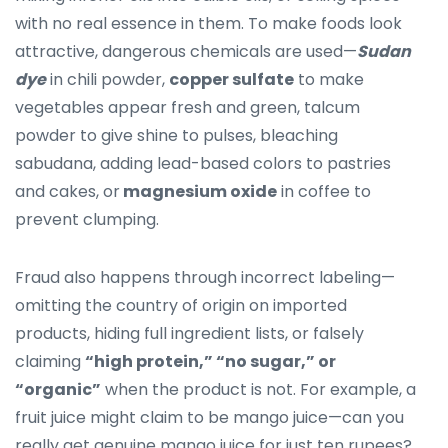
with no real essence in them. To make foods look
attractive, dangerous chemicals are used—
Sudan
dye
in chili powder,
copper sulfate
to make
vegetables appear fresh and green, talcum
powder to give shine to pulses, bleaching
sabudana, adding lead-based colors to pastries
and cakes, or
magnesium oxide
in coffee to
prevent clumping.
Fraud also happens through incorrect labeling—
omitting the country of origin on imported
products, hiding full ingredient lists, or falsely
claiming
“high protein,” “no sugar,” or
“organic”
when the product is not. For example, a
fruit juice might claim to be mango juice—can you
really get genuine mango juice for just ten rupees?