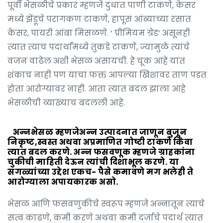
पूर्वी भेसळीचे प्रकार म्हणजे दुधात पाणी टाकणे, केसर
मध्ये झेंडूचे परागकण टाकणे, हापूस आंब्याच्या रसात
केसर, पायरी आंबा मिसळणे. ‘ प्रीमियम ग्रेड’ असूनही
त्यात त्याच पदार्थांमध्ये तुकडे टाकणे, ज्यामुळे त्यांचे
वजन वाढेल अशी भेसळ असायची. हे चूक आहे यात
शंकाच नाही पण याचा फक्त आपल्या खिशावर ताण पडत
होता आरोग्यावर नाही. आता त्यात बदल झाला आहे
भेसळीची व्याख्याच बदलली आहे.
अन्नभेसळ म्हणजेअन्न उत्पादनात जाणून बुजून
निकृष्ट,स्वस्त अथवा अप्रमाणित गोष्टी टाकणे किंवा
त्यात बदल करणे. अन्न फसवणूक म्हणजे ग्राहकांना
चुकीची माहिती देऊन त्यांची दिशाभूल करणे. या
सगळ्यांच्या उद्देश एकच- पैसे कमावणे मग भलेही ते
आरोग्याला अपायकारक असो.
भेसळ आणि फसवणुकीचे स्वरूप म्हणजे अन्नातून त्याचे
सत्व काढणे, कमी करणे अथवा कमी दर्जाचे पदार्थ त्यात