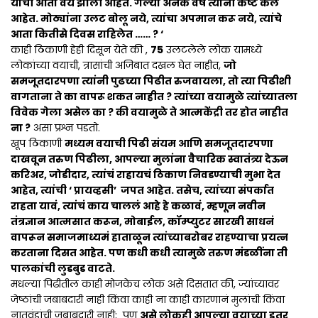
यांची आता वयं झाली आहेत. गेल्या अनेक वर्षे त्यांनी कष्ट केले
आहेत. मोठ्यांना उलट बोलू नये, त्यांचा अपमान करू नये, त्यांचे
आता कितीसे दिवस राहिलेत …… ? ‘
काही ठिकाणी हेही दिसून येते की ,
75
उलटलेले लोक यामध्ये
लोकांच्या वयाची, त्रासांची अजिबात दखल घेत नाहीत,
जो
समजूतदारपणा त्यांनी पुढच्या पिढीत रुजवायला, तो त्या पिढीशी
वागताना ते का वापरू शकत नाहीत ? त्यांच्या वयामुळे त्यांच्यातला
विवेक गेला असेल का ? की वयामुळे ते आत्मकेंद्री तर होत नाहीत
ना ?
असा प्रश्न पडतो.
खूप ठिकाणी
मध्यम वयाची पिढी संयम आणि समजूतदारपणा
दाखवून तरुण पिढीला, आपल्या मुलांना वैचारिक स्वातंत्र्य देऊन
करिअर, जोडीदार, त्यांचं राहायचं ठिकाण निवडण्याची मुभा देत
आहेत, त्यांची ‘ प्रायव्हसी’ जपत आहेत. तसेच, त्यांच्या संपर्कात
राहता यावं, त्यांचं काय चाललं आहे हे कळावं, म्हणून नवीन
तंत्रज्ञान आत्मसात करून, मोबाईल, कॉम्प्युटर सारखी साधनं
वापरून समाजमाध्यमं हाताळून त्यांच्याबरोबर राहण्याचा प्रयत्न
करताना दिसत आहेत. पण कधी कधी त्यामुळे तरुण मंडळींना ती
पालकांची लुडबुड वाटते.
मधल्या पिढीतील काही मोजकेच लोक असे दिसतात की, ज्यांच्यावर
जेष्ठांची जबाबदारी नाही किंवा काही ना काही कारणानं मुलांची किंवा
नातवंडांची जबाबदारी नाही; पण
असे लोकही आपल्या वयाच्या इतर