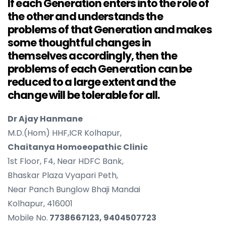
If each Generation enters into the role of
the other and understands the
problems of that Generation and makes
some thoughtful changes in
themselves accordingly, then the
problems of each Generation can be
reduced to a large extent and the
change will be tolerable for all.
Dr Ajay Hanmane
M.D.(Hom) HHF,ICR Kolhapur,
Chaitanya Homoeopathic Clinic
1st Floor, F4, Near HDFC Bank,
Bhaskar Plaza Vyapari Peth,
Near Panch Bunglow Bhaji Mandai
Kolhapur, 416001
Mobile No.
7738667123, 9404507723