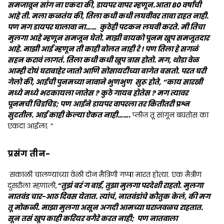
समजावून सांग ना एकदा की, डायपर वापर म्हणून.आता 80 वर्षाची
आहे ती. मला कळतंय की, तिला कधी कधी लघवीवर ताबा राहत नाही.
पण मग डायपर घालावा ना…… कुठेही पटकन लघवी करते. मी तिचा
मुलगा आहे म्हणून समजून घेतो. माझी बायको पूनम खूप समजूतदार
आहे. माझी आई म्हणून ती काही बोलत नाही रे ! पण तिला हे सगळं
सहन करावं लागतं. तिला कधी कधी खूप त्रास होतो. मग, थोडा वेळ
आम्ही दोघं घराबाहेर जातो आणि सोसायटीच्या बागेत बसतो. परत घरी
गेलो की, आईची पुनमच्या नावाने भुणभुण सुरू होते, “काय सारखी
मध्ये मध्ये भटकायला जातेस ? कुठे गायब होतेस ? मग त्यावर
पूनमची चिडचिड; पण आईने डायपर वापरला तर कितीतरी प्रश्न
सुटतील. आई काही केल्या ऐकत नाही…….
प्लीज तू सांगून बघतोस का
एकदा आईला. “
प्रसंग तीन-
सकाळी चालण्याच्या वेळी दोन मैत्रिणी गप्पा मारत होत्या. एक मैत्रीण
दुसरीला म्हणाली,
“तुझं बरं ग बाई, तुझा मुलगा परदेशी राहतो. मुलगा
नातवंड चार-आठ दिवस येतात. त्यांचं, नातवंडांचे कौतुक केलं, की मग
तू मोकळी. माझा मुलगा असून अगदी आमच्या घराजवळच राहतात.
सून तसं खूप काही करियर वगैरे करत नाही; पण नातवाला