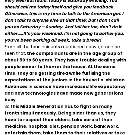
very well! But I said, today is Saturday evening. You
should call me today itself and give you feedback.
Otherwise, this is my time to talk to the American girl. I
don’t talk to anyone else at that time; but I don’t call
you on Saturday – Sunday. And tell her too, don’t do it
either…..It’s your weekend, I’m not going to bother you,
you’ve been working all week, take a break!
From all the four incidents mentioned above, it can be
seen that,
the complainants are in the age group of
about 50 to 60 years. They have trouble dealing with
people senior to them in the house. At the same
time, they are getting tired while fulfilling the
expectations of the juniors in the house i.e. children.
Advances in science have increased life expectancy
and new technologies have made new generations
busy.
So t
his Middle Generation has to fight on many
fronts simultaneously. Being older than us, they
have to respect their elders, take care of their
medicine, hospital, diet, pension work, bank work,
entertain them, take them to their relatives or take