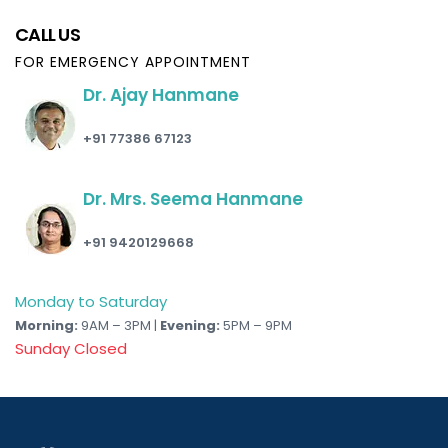
CALL US
FOR EMERGENCY APPOINTMENT
Dr. Ajay Hanmane
+91 77386 67123
Dr. Mrs. Seema Hanmane
+91 9420129668
Monday to Saturday
Morning:
9AM – 3PM |
Evening:
5PM – 9PM
Sunday Closed