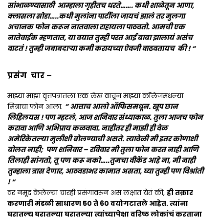
सांभाळण्यासाठी आम्हाला गृहीतच धरते……. कधी शाळेतून आणा,
क्लासला सोडा…..कधी मुलांना पार्टीला जायचं झालं तर मुलगा
अचानक फोन करून नातवाला राहायला पाठवतो. आमची एक
नातेवाईक म्हणतात, या वयात तुम्ही परत आई बाबा झालायं असंच
वाटतं ! तुम्ही जबाबदाऱ्या कमी करायच्या ऐवजी वाढवतायच की ! “
प्रसंग चार –
माझ्या माझा वृत्तपत्रातला एक लेख वाचून माझ्या कॉलेजमधल्या
मित्राचा फोन आला.
” आत्ताच आलो ऑफिसमधून. खूप छान
लिहिलयस ! पण म्हटलं, आज शनिवार संध्याकाळ. तुला आजच फोन
करावा आणि अभिप्राय कळवावा. नाहीतर ही माझी ही वेळ
अमेरिकेतल्या मुलीशी बोलण्याची असते. त्यावेळी मी इतर कोणाशी
बोलत नाही; पण शनिवार – रविवार मी तुला फोन करत नाही आणि
तिलाही सांगतो, तू पण करू नको…..तुमचा वीकेंड आहे ना, मी नाही
तुम्हाला त्रास देणार, आठवडाभर कामात असता, घ्या तुम्ही पण विश्रांती
! “
वर नमूद केलेल्या चारही प्रसंगावरून असं लक्षात येतं की,
ही तक्रार
करणारी मंडळी साधारण 50 ते 60 वयोगटातले आहेत. त्यांना
घरातल्य घरातल्या घरातल्या त्यांच्यापेक्षा वरिष्ठ लोकांचं करताना