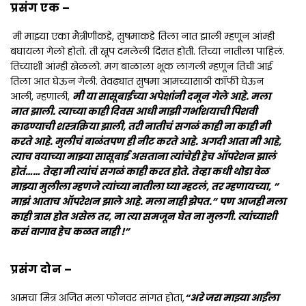
प्रसंग एक –
मी माझ्या एका मैत्रीणीकडे, सुषमाकडे तिला नात झाली म्हणून आंम्ही
बघायला गेलो होतो. ती खूप दमलेली दिसत होती. तिच्या नातीला पाहिलं.
तिच्याशी आंम्ही खेळलो. मग बाळाला भूक लागली म्हणून तिची आई
तिला आत घेऊन गेली. तेवढ्यात सुषमा आमच्यासाठी कॉफी घेऊन
आली, म्हणाली,
मी या सासूबाईच्या अपेक्षांनी दमून गेले आहे. मला
नात झाली. त्याच्या काही दिवस आधी माझी गर्भाशयाची पिशवी
काढण्याची शस्त्रक्रिया झाली, तरी नातीचं सगळं काही ना काही मी
करते आहे. मुलीचं बाळंतपण ही नीट करते आहे. अगदी आता मी आहे,
त्याच वयाच्या माझ्या सासूबाई असताना त्यांचेही हेच ऑपरेशन झालं
होतं…… तेव्हा मी त्यांचं सगळं काही करत होते. तेव्हा कधी थोडा वेळ
माझ्या मुलीला म्हणजे त्यांच्या नातीला घ्या म्हटलं, तर म्हणायच्या, ”
माझं आताच ऑपरेशन झाले आहे. मला नाही झेपत.” पण आजही मला
काही त्रास होत असेल तर, ना त्या समजून घेत ना मुलगी. त्यांच्याशी
कसं वागाव हेच कळत नाही !”
प्रसंग दोन –
आमचा मित्र अजित मला फोनवर सांगत होता,
“अरे जरा माझ्या आईला