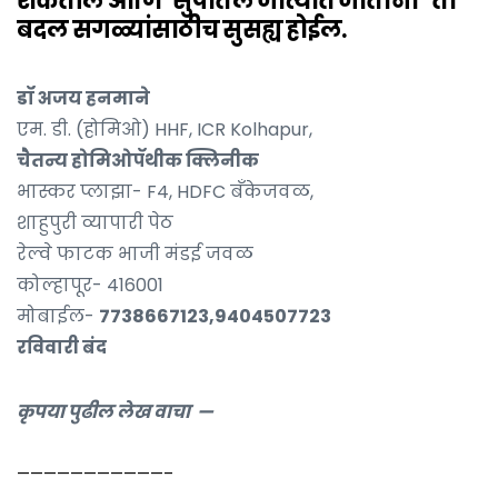
शकतील आणि ‘सुपातले जात्यात जाताना’ तो
बदल सगळ्यांसाठीच सुसह्य होईल.
डॉ अजय हनमाने
एम. डी. (होमिओ) HHF, ICR Kolhapur,
चैतन्य होमिओपॅथीक क्लिनीक
भास्कर प्लाझा- F4, HDFC बॅंकेजवळ,
शाहुपुरी व्यापारी पेठ
रेल्वे फाटक भाजी मंडई जवळ
कोल्हापूर- 416001
मोबाईल-
7738667123,9404507723
रविवारी बंद
कृपया पुढील लेख वाचा —
———————————–