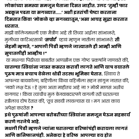
लोकांच्या समस्या समजून घेताना दिसत नाहीत. उलट ‘तुम्ही फार
अडकून पडता या सगळ्यात…..’ अशी इतरांची चेष्टा करताना
दिसतात किंवा ‘मोकळे व्हा सगळ्यातून,’असा आग्रह सुद्धा करतात
धरतात.
माझी कॉलेजमधली एक मैत्रीण आहे ती तिच्या आईला सांभाळते,
मुलीच्या करिअरसाठी
‘सपोर्ट
‘ व्हावं म्हणून नातीला सांभाळते.
ती
नेहमी म्हणते, “आपली पिढी म्हणजे जात्यातले ही आम्ही आणि
सुपातलीही आम्हीच !”
या मधल्या पिढीच्या बाबतीत आणखीन एक गोष्ट प्रकर्षाने जाणवते की,
यातल्या स्त्रियांना जास्त कसरत करावी लागते आणि याच वयातले
पुरुष मात्र बऱ्याच वेळेला थोडी तटस्थ भूमिका घेतात.
शिवाय ते
आपल्या बायकोला, बहिणीला किंवा वहिनीला सहज सांगून जातात की,
‘नको लक्ष देऊ ! हे तुला आता माहीतच आहे ना ? मोठी माणसं अशीच
वागणार ! किंवा त्यांचीच मुलं बेजवाबदारपणे वागली तरी घरातल्या
स्त्रीलाच दोष देतात की, ‘तूच सवयी लावल्यास या ! मग आता काय
अपेक्षा करतेस
?
इथे पुरुषांनी आपल्या बरोबरीच्या स्त्रियांना समजून घेऊन सहकार्य
करणे गरजेचे आहे.
मधली पिढी म्हणजे ज्यांना घरातल्या वरिष्ठांचंही करायला लागतं
आणि कनिष्ठानचंही. अनेकदा हे वरिष्ठ आपल्या वय होत