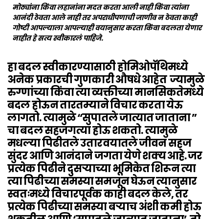
मोठ्यांना किंवा लहानांना मदत करता आली नाही किंवा त्यांना
आनंदी ठेवता आले नाही तर अपराधीपणाची जाणीव न ठेवता काही
गोष्टी आपल्याला आपल्याही वयानुसार करता किंवा बदलता येणार
नाहीत हे सत्य स्वीकारलं पाहिजे.
हा बदल स्वीकारण्यासाठी होमिओपॅथिमध्ये
अनेक प्रकारची गुणकारी औषधे आहेत ज्यामुळे
रुग्णांच्या किंवा त्या व्यक्तीच्या मानसिकतेमध्ये
बदल होऊन तारतम्याने विचार करता येऊ
लागतो. त्यामुळे “सुपातले जात्यात जाताना ”
चा बदल सहजगत्या होऊ शकतो. त्यामुळे
मधल्या पिढीतले उतारवयातले जीवन सहज
सुंदर आणि आनंदाने जगता येणे शक्य आहे. जर
प्रत्येक पिढीने दुसऱ्याच्या भूमिकेत शिरून त्या
त्या पिढीच्या समस्या समजून घेऊन त्यानुसार
स्वतःमध्ये विचारपूर्वक काही बदल केले, तर
प्रत्येक पिढीच्या समस्या बऱ्याच अंशी कमी होऊ