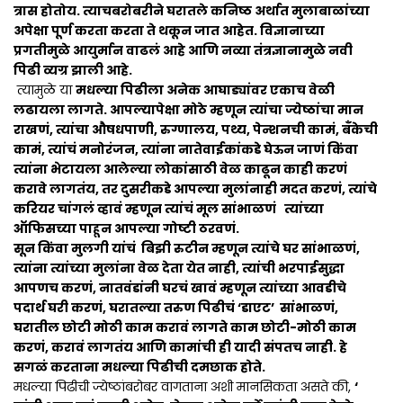
त्रास होतोय. त्याचबरोबरीने घरातले कनिष्ठ अर्थात मुलाबाळांच्या
अपेक्षा पूर्ण करता करता ते थकून जात आहेत. विज्ञानाच्या
प्रगतीमुळे आयुर्मान वाढलं आहे आणि नव्या तंत्रज्ञानामुळे नवी
पिढी व्यग्र झाली आहे.
त्यामुळे या
मधल्या पिढीला अनेक आघाड्यांवर एकाच वेळी
लढायला लागते. आपल्यापेक्षा मोठे म्हणून त्यांचा ज्येष्ठांचा मान
राखणं, त्यांचा औषधपाणी, रुग्णालय, पथ्य, पेन्शनची कामं, बँकेची
कामं, त्यांचं मनोरंजन, त्यांना नातेवाईकांकडे घेऊन जाणं किंवा
त्यांना भेटायला आलेल्या लोकांसाठी वेळ काढून काही करणं
करावे लागतंय, तर दुसरीकडे आपल्या मुलांनाही मदत करणं, त्यांचे
करियर चांगलं व्हावं म्हणून त्यांचं मूल सांभाळणं त्यांच्या
ऑफिसच्या पाहून आपल्या गोष्टी ठरवणं.
सून किंवा मुलगी यांचं बिझी रुटीन म्हणून त्यांचे घर सांभाळणं,
त्यांना त्यांच्या मुलांना वेळ देता येत नाही, त्यांची भरपाईसुद्धा
आपणच करणं, नातवंडांनी घरचं खावं म्हणून त्यांच्या आवडीचे
पदार्थ घरी करणं, घरातल्या तरुण पिढीचं ‘डाएट’ सांभाळणं,
घरातील छोटी मोठी काम करावं लागते काम छोटी-मोठी काम
करणं, करावं लागतंय आणि कामांची ही यादी संपतच नाही. हे
सगळं करताना मधल्या पिढीची दमछाक होते.
मधल्या पिढीची ज्येष्ठांबरोबर वागताना अशी मानसिकता असते की,
‘