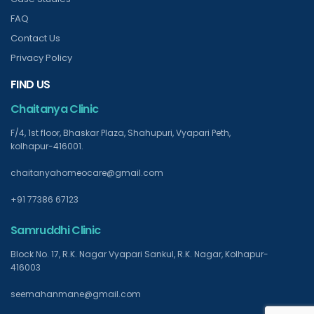
FAQ
Contact Us
Privacy Policy
FIND US
Chaitanya Clinic
F/4, 1st floor, Bhaskar Plaza, Shahupuri, Vyapari Peth,
kolhapur-416001.
chaitanyahomeocare@gmail.com
+91 77386 67123
Samruddhi Clinic
Block No. 17, R.K. Nagar Vyapari Sankul, R.K. Nagar, Kolhapur-
416003
seemahanmane@gmail.com