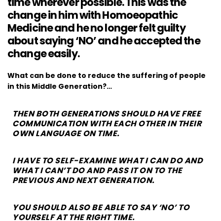
time wherever possible. This was the
change in him with Homoeopathic
Medicine and he no longer felt guilty
about saying ‘NO’ and he accepted the
change easily.
What can be done to reduce the suffering of people
in this Middle Generation?…
THEN BOTH GENERATIONS SHOULD HAVE FREE
COMMUNICATION WITH EACH OTHER IN THEIR
OWN LANGUAGE ON TIME.
I HAVE TO SELF-EXAMINE WHAT I CAN DO AND
WHAT I CAN’T DO AND PASS IT ON TO THE
PREVIOUS AND NEXT GENERATION.
YOU SHOULD ALSO BE ABLE TO SAY ‘NO’ TO
YOURSELF AT THE RIGHT TIME.