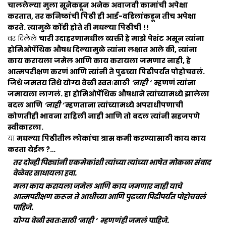
चाललेल्या मुला सूनेकडून अनेक अवाजवी कामांची अपेक्षा
करतात, तर कनिष्ठांची पिढी ही आई-वडिलांकडून तीच अपेक्षा
करते. त्यामुळे कोंडी होते ती मधल्या पिढीची !!
वर दिलेले
चारी उदाहरणामधील व्यक्ती हे माझे पेशंट असून त्यांना
होमिओपॅथिक औषध दिल्यामुळे त्यांना लक्षात आले की, त्यांना
काय करायला जमेल आणि काय करायला जमणार नाही, हे
आत्मपरीक्षण करणं आणि त्यांनी ते पुढच्या पिढीपर्यंत पोहोचवलं.
जिथे जमतय तिथे योग्य वेळी स्वतःसाठी
‘नाही ‘
म्हणणं त्यांना
जमायला लागलं. हा होमिओपॅथिक औषधाने त्यांच्यामध्ये झालेला
बदल आणि
‘नाही ‘
म्हणताना त्यांच्यामध्ये अपराधीपणाची
कोणतीही भावना राहिली नाही आणि तो बदल त्यांनी सहजपणे
स्वीकारला.
या
मधल्या पिढीतील लोकांचा त्रास कमी करण्यासाठी काय काय
करता येईल ?…
तर दोन्ही पिढ्यांनी एकमेकांशी त्यांच्या त्यांच्या भाषेत मोकळा संवाद
वेळेवर साधायला हवा.
मला काय करायला जमेल आणि काय जमणार नाही याचे
आत्मपरीक्षण करून ते आधीच्या आणि पुढच्या पिढीपर्यंत पोहोचवलं
पाहिजे.
योग्य वेळी स्वतःसाठी ‘नाही ‘ म्हणणंही जमलं पाहिजे.