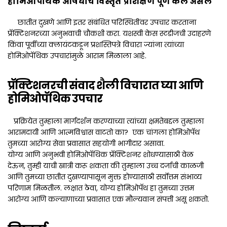
होमिओपॅथिक औषधाचे विस्तृत प्रशिक्षण पूर्ण केले असेल
छातीत दुखणे आणि इतर संबंधित परिस्थितींवर उपचार करताना
प्रॅक्टिशनरच्या अनुभवाची चौकशी करा. यशस्वी केस स्टडीजची उदाहरणे
किंवा पूर्वीच्या क्लायंटकडून प्रशस्तिपत्रे विचारा ज्यांना त्यांच्या
होमिओपॅथिक उपचारांमुळे आराम मिळाला आहे.
प्रॅक्टिशनरची संवाद शैली विचारात घ्या आणि
होमिओपॅथिक उपचार
प्रक्रियेत तुम्हाला मार्गदर्शन करण्याच्या त्यांच्या क्षमतेबद्दल तुम्हाला
आरामदायी आणि आत्मविश्वास वाटतो का? एक चांगला होमिओपॅथ
तुमच्या आरोग्य सेवा प्रवासात सहयोगी भागीदार असावा.
योग्य आणि अनुभवी होमिओपॅथिक प्रॅक्टिशनर शोधण्यासाठी वेळ
देऊन, तुम्ही याची खात्री करू शकता की तुम्हाला उच्च दर्जाची काळजी
आणि तुमच्या छातीत दुखण्यापासून मुक्त होण्यासाठी सर्वोत्तम संभाव्य
परिणाम मिळतील. लक्षात ठेवा, योग्य होमिओपॅथ हा तुमच्या उत्तम
आरोग्य आणि कल्याणाच्या प्रवासात एक मौल्यवान संपत्ती असू शकतो.