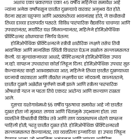
अशाच एका प्रकरणात एका ४५ वर्षीय महिलेचा समावेश आहे
ज्यांना अनेक वर्षांपासून छातीत दुखण्याचे वारंवार अनुभव येत होते.
वेदना सहसा घट्टपणा आणि अस्वस्थतेच्या भावनांसह होते, जे कधीकधी
तिच्या डाव्या हातापर्यंत पसरते. विविध पारंपारिक वैद्यकीय चाचण्या आणि
उपचारांनंतर, मर्यादित यश मिळाल्यानंतर, महिलेने होमिओपॅथिक
प्रॅक्टिशनर शोधण्याचा निर्णय घेतला.
होमिओपॅथिक प्रॅक्टिशनरने स्त्रीची शारीरिक लक्षणे तसेच तिची
भावनिक आणि मानसिक स्थिती विचारात घेऊन सखोल सल्लामसलत
केली. या मूल्यांकनाच्या आधारे, प्रॅक्टिशनरने होमिओपॅथिक उपाय
न.व्हो. वापरून उपचारांचा कोर्स लिहून दिला. होमिओपॅथिक उपचार सुरू
केल्यानंतर काही आठवड्यांच्या आत, महिलेने तिच्या छातीत दुखण्याच्या
घटनांची वारंवारता आणि तीव्रतेत लक्षणीय घट नोंदवली. कालांतराने,
छातीत दुखणे अखेरीस पूर्णपणे कमी झाले आणि स्त्रीला पारंपारिक
औषधांची गरज न पडता तिचे एकंदर आरोग्य आणि कल्याण राखता
आले.
दुसऱ्या यशोगाथेमध्ये 55 वर्षीय पुरुषाचा समावेश आहे जो छातीत
दुखत होता जो मुख्यत: तणाव आणि चिंतांमुळे उद्भवला होता. त्या
व्यक्तीने विश्रांतीची विविध तंत्रे आणि ताण व्यवस्थापन धोरणे वापरून
पाहिली होती, परंतु छातीत दुखत होते. होमिओपॅथिक प्रॅक्टिशनरशी
सल्लामसलत केल्यानंतर, त्या व्यक्तीला इग्नाटिया हा उपाय लिहून