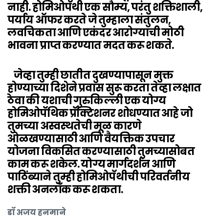
नाही. होमिओपॅथी एक सौम्य, परंतु शक्तिशाली,
पर्याय ऑफर करते जे तुम्हाला संतुलन,
लवचिकता आणि एकंदर आरोग्याची मोठी
भावना प्राप्त करण्यात मदत करू शकते.
जेव्हा तुम्ही छातीत दुखण्यापासून मुक्त
होण्याच्या दिशेने प्रवास सुरू करता तेव्हा लक्षात
ठेवा की यशाची गुरुकिल्ली एक योग्य
होमिओपॅथिक प्रॅक्टिशनर शोधण्यात आहे जो
तुमच्या अस्वस्थतेची मूळ कारणे
ओळखण्यासाठी आणि वैयक्तिक उपचार
योजना विकसित करण्यासाठी तुमच्यासोबत
काम करू शकेल. योग्य मार्गदर्शन आणि
पाठिंब्याने तुम्ही होमिओपॅथीची परिवर्तनीय
शक्ती अनलॉक करू शकता.
डॉ अजय हनमाने