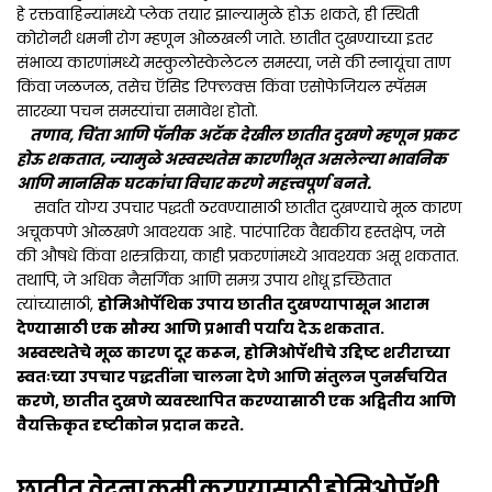
हे रक्तवाहिन्यांमध्ये प्लेक तयार झाल्यामुळे होऊ शकते, ही स्थिती
कोरोनरी धमनी रोग म्हणून ओळखली जाते. छातीत दुखण्याच्या इतर
संभाव्य कारणांमध्ये मस्कुलोस्केलेटल समस्या, जसे की स्नायूंचा ताण
किंवा जळजळ, तसेच ऍसिड रिफ्लक्स किंवा एसोफेजियल स्पॅसम
सारख्या पचन समस्यांचा समावेश होतो.
तणाव, चिंता आणि पॅनीक अटॅक देखील छातीत दुखणे म्हणून प्रकट
होऊ शकतात, ज्यामुळे अस्वस्थतेस कारणीभूत असलेल्या भावनिक
आणि मानसिक घटकांचा विचार करणे महत्त्वपूर्ण बनते.
सर्वात योग्य उपचार पद्धती ठरवण्यासाठी छातीत दुखण्याचे मूळ कारण
अचूकपणे ओळखणे आवश्यक आहे. पारंपारिक वैद्यकीय हस्तक्षेप, जसे
की औषधे किंवा शस्त्रक्रिया, काही प्रकरणांमध्ये आवश्यक असू शकतात.
तथापि, जे अधिक नैसर्गिक आणि समग्र उपाय शोधू इच्छितात
त्यांच्यासाठी,
होमिओपॅथिक उपाय छातीत दुखण्यापासून आराम
देण्यासाठी एक सौम्य आणि प्रभावी पर्याय देऊ शकतात.
अस्वस्थतेचे मूळ कारण दूर करून, होमिओपॅथीचे उद्दिष्ट शरीराच्या
स्वतःच्या उपचार पद्धतींना चालना देणे आणि संतुलन पुनर्संचयित
करणे, छातीत दुखणे व्यवस्थापित करण्यासाठी एक अद्वितीय आणि
वैयक्तिकृत दृष्टीकोन प्रदान करते.
छातीत वेदना कमी करण्यासाठी होमिओपॅथी