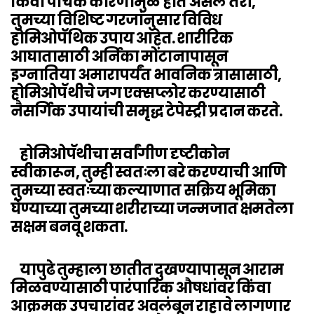
किंवा पाचक कारणांमुळे होत असले तरी,
तुमच्या विशिष्ट गरजांनुसार विविध
होमिओपॅथिक उपाय आहेत. शारीरिक
आघातासाठी अर्निका मोंटानापासून
इग्नातिया अमारापर्यंत भावनिक त्रासासाठी,
होमिओपॅथीचे जग एक्सप्लोर करण्यासाठी
नैसर्गिक उपायांची समृद्ध टेपेस्ट्री प्रदान करते.
होमिओपॅथीचा सर्वांगीण दृष्टीकोन
स्वीकारून, तुम्ही स्वतःला बरे करण्याची आणि
तुमच्या स्वतःच्या कल्याणात सक्रिय भूमिका
घेण्याच्या तुमच्या शरीराच्या जन्मजात क्षमतेला
सक्षम बनवू शकता.
यापुढे तुम्हाला छातीत दुखण्यापासून आराम
मिळवण्यासाठी पारंपारिक औषधांवर किंवा
आक्रमक उपचारांवर अवलंबून राहावे लागणार