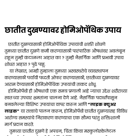
छातीत दुखण्यावर होमिओपॅथिक उपाय
छातीत दुखण्यासाठी होमिओपॅथिक उपायांची शक्ती शोधणे
तुमच्या छातीत दुखणे कमी करण्यासाठी पारंपारिक औषधांवर अवलंबून
राहून तुम्ही कंटाळला आहात का ? तुम्ही नैसर्गिक आणि प्रभावी उपाय
शोधत आहात ? पुढे पाहू.
या लेखात, आम्ही तुम्हाला तुमच्या अस्वस्थतेचे व्यवस्थापन
करण्यासाठी पर्यायी पध्दती ऑफर करण्यासाठी, छातीच्या दुखण्यावर
आराम देण्यासाठी होमिओपॅथिक उपायांची ताकद शोधू.
होमिओपॅथी ही औषधाची एक समग्र प्रणाली आहे ज्याचा उद्देश शरीराच्या
स्वतःच्या उपचार क्षमतांना चालना देणे आहे. नैसर्गिक पदार्थांपासून
बनवलेल्या विशिष्ट उपायांचा वापर करून आणि
“लाइक क्युअर
लाइक”
या तत्त्वाचे पालन करून, होमिओपॅथी छातीत दुखण्यासह विविध
आरोग्य समस्यांचे निराकरण करण्याचा एक सौम्य परंतु शक्तिशाली
मार्ग प्रदान करते.
तुमच्या छातीत दुखणे हे अपचन, चिंता किंवा मस्कुलोस्केलेटल