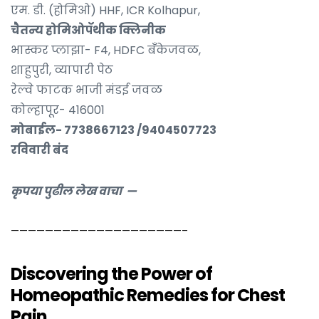
एम. डी. (होमिओ) HHF, ICR Kolhapur,
चैतन्य होमिओपॅथीक क्लिनीक
भास्कर प्लाझा- F4, HDFC बॅंकेजवळ,
शाहुपुरी, व्यापारी पेठ
रेल्वे फाटक भाजी मंडई जवळ
कोल्हापूर- 416001
मोबाईल- 7738667123 /9404507723
रविवारी बंद
कृपया पुढील लेख वाचा —
————————————————————–
Discovering the Power of
Homeopathic Remedies for Chest
Pain