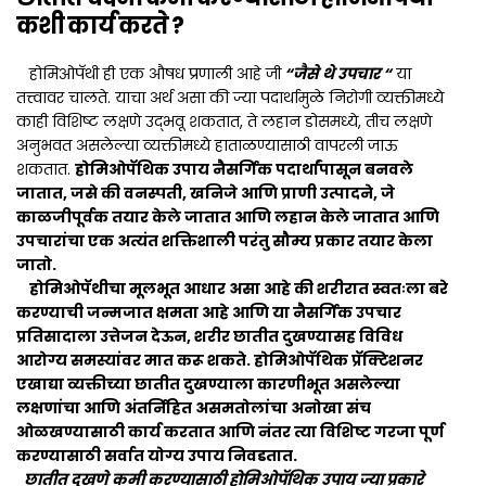
कशी कार्य करते ?
होमिओपॅथी ही एक औषध प्रणाली आहे जी
“जैसे थे उपचार “
या
तत्त्वावर चालते. याचा अर्थ असा की ज्या पदार्थामुळे निरोगी व्यक्तीमध्ये
काही विशिष्ट लक्षणे उद्भवू शकतात, ते लहान डोसमध्ये, तीच लक्षणे
अनुभवत असलेल्या व्यक्तीमध्ये हाताळण्यासाठी वापरली जाऊ
शकतात.
होमिओपॅथिक उपाय नैसर्गिक पदार्थांपासून बनवले
जातात, जसे की वनस्पती, खनिजे आणि प्राणी उत्पादने, जे
काळजीपूर्वक तयार केले जातात आणि लहान केले जातात आणि
उपचारांचा एक अत्यंत शक्तिशाली परंतु सौम्य प्रकार तयार केला
जातो.
होमिओपॅथीचा मूलभूत आधार असा आहे की शरीरात स्वतःला बरे
करण्याची जन्मजात क्षमता आहे आणि या नैसर्गिक उपचार
प्रतिसादाला उत्तेजन देऊन, शरीर छातीत दुखण्यासह विविध
आरोग्य समस्यांवर मात करू शकते. होमिओपॅथिक प्रॅक्टिशनर
एखाद्या व्यक्तीच्या छातीत दुखण्याला कारणीभूत असलेल्या
लक्षणांचा आणि अंतर्निहित असमतोलांचा अनोखा संच
ओळखण्यासाठी कार्य करतात आणि नंतर त्या विशिष्ट गरजा पूर्ण
करण्यासाठी सर्वात योग्य उपाय निवडतात.
छातीत दुखणे कमी करण्यासाठी होमिओपॅथिक उपाय ज्या प्रकारे