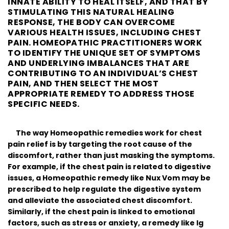
INNATE ABILITY TO HEAL ITSELF, AND THAT BY
STIMULATING THIS NATURAL HEALING
RESPONSE, THE BODY CAN OVERCOME
VARIOUS HEALTH ISSUES, INCLUDING CHEST
PAIN. HOMEOPATHIC PRACTITIONERS WORK
TO IDENTIFY THE UNIQUE SET OF SYMPTOMS
AND UNDERLYING IMBALANCES THAT ARE
CONTRIBUTING TO AN INDIVIDUAL’S CHEST
PAIN, AND THEN SELECT THE MOST
APPROPRIATE REMEDY TO ADDRESS THOSE
SPECIFIC NEEDS.
The way Homeopathic remedies work for chest
pain relief is by targeting the root cause of the
discomfort, rather than just masking the symptoms.
For example, if the chest pain is related to digestive
issues, a Homeopathic remedy like Nux Vom may be
prescribed to help regulate the digestive system
and alleviate the associated chest discomfort.
Similarly, if the chest pain is linked to emotional
factors, such as stress or anxiety, a remedy like Ig