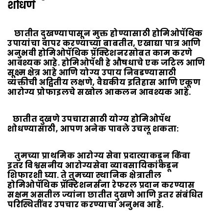
शोधणे
छातीत दुखण्यापासून मुक्त होण्यासाठी होमिओपॅथिक
उपायांचा वापर करण्याच्या बाबतीत, एखाद्या पात्र आणि
अनुभवी होमिओपॅथिक प्रॅक्टिशनरसोबत काम करणे
आवश्यक आहे. होमिओपॅथी हे औषधाचे एक जटिल आणि
सूक्ष्म क्षेत्र आहे आणि योग्य उपाय निवडण्यासाठी
व्यक्तीची अद्वितीय लक्षणे, वैद्यकीय इतिहास आणि एकूण
आरोग्य प्रोफाइलचे सखोल आकलन आवश्यक आहे.
छातीत दुखणे उपचारासाठी योग्य होमिओपॅथ
शोधण्यासाठी, आपण अनेक पावले उचलू शकता:
तुमच्या प्राथमिक आरोग्य सेवा प्रदात्याकडून किंवा
इतर विश्वसनीय आरोग्यसेवा व्यावसायिकांकडून
शिफारशी घ्या. ते तुमच्या स्थानिक क्षेत्रातील
होमिओपॅथिक प्रॅक्टिशनर्सना रेफरल प्रदान करण्यास
सक्षम असतील ज्यांना छातीत दुखणे आणि इतर संबंधित
परिस्थितींवर उपचार करण्याचा अनुभव आहे.