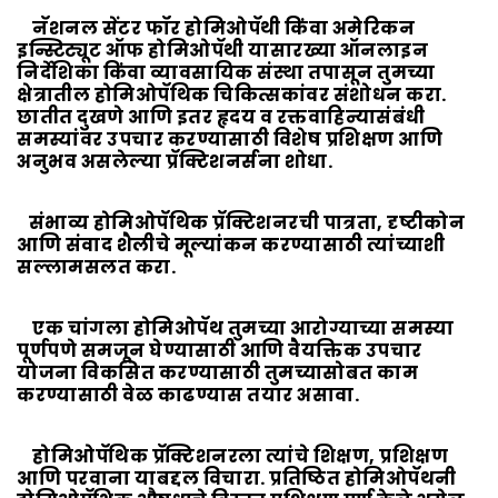
नॅशनल सेंटर फॉर होमिओपॅथी किंवा अमेरिकन
इन्स्टिट्यूट ऑफ होमिओपॅथी यासारख्या ऑनलाइन
निर्देशिका किंवा व्यावसायिक संस्था तपासून तुमच्या
क्षेत्रातील होमिओपॅथिक चिकित्सकांवर संशोधन करा.
छातीत दुखणे आणि इतर हृदय व रक्तवाहिन्यासंबंधी
समस्यांवर उपचार करण्यासाठी विशेष प्रशिक्षण आणि
अनुभव असलेल्या प्रॅक्टिशनर्सना शोधा.
संभाव्य होमिओपॅथिक प्रॅक्टिशनरची पात्रता, दृष्टीकोन
आणि संवाद शैलीचे मूल्यांकन करण्यासाठी त्यांच्याशी
सल्लामसलत करा.
एक चांगला होमिओपॅथ तुमच्या आरोग्याच्या समस्या
पूर्णपणे समजून घेण्यासाठी आणि वैयक्तिक उपचार
योजना विकसित करण्यासाठी तुमच्यासोबत काम
करण्यासाठी वेळ काढण्यास तयार असावा.
होमिओपॅथिक प्रॅक्टिशनरला त्यांचे शिक्षण, प्रशिक्षण
आणि परवाना याबद्दल विचारा. प्रतिष्ठित होमिओपॅथनी