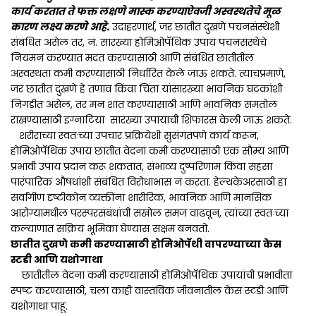
कार्य करतात ते फक्त लक्षणे मास्क करण्याऐवजी अस्वस्थतेचे मूळ
कारण लक्ष्य करणे आहे.
उदाहरणार्थ, जर छातीत दुखणे पचनसंस्थेशी
संबंधित असेल तर, न. सारख्या होमिओपॅथिक उपाय पचनसंस्थेचे
नियमन करण्यात मदत करण्यासाठी आणि संबंधित छातीतील
अस्वस्थता कमी करण्यासाठी निर्धारित केले जाऊ शकते. त्याचप्रमाणे,
जर छातीत दुखणे हे तणाव किंवा चिंता यांसारख्या भावनिक घटकांशी
निगडीत असेल, तर मन शांत करण्यासाठी आणि भावनिक समतोल
राखण्यासाठी इग्नाटिया सारख्या उपायाची शिफारस केली जाऊ शकते.
शरीराच्या स्वतःच्या उपचार प्रक्रियेशी सुसंगतपणे कार्य करून,
होमिओपॅथिक उपाय छातीत वेदना कमी करण्यासाठी एक सौम्य आणि
प्रभावी उपाय प्रदान करू शकतात, संभाव्य दुष्परिणाम किंवा सहसा
पारंपारिक औषधांशी संबंधित विरोधाभास न करता. हेल्थकेअरसाठी हा
सर्वांगीण दृष्टीकोन व्यक्तींना शारीरिक, भावनिक आणि मानसिक
आरोग्यामधील परस्परसंबंधांची सखोल समज वाढवून, त्यांच्या स्वतःच्या
कल्याणात सक्रिय भूमिका घेण्यास सक्षम बनवतो.
छातीत दुखणे कमी करण्यासाठी होमिओपॅथी वापरण्याच्या केस
स्टडी आणि यशोगाथा
छातीतील वेदना कमी करण्यासाठी होमिओपॅथिक उपायांची प्रभावीता
स्पष्ट करण्यासाठी, चला काही वास्तविक जीवनातील केस स्टडी आणि
यशोगाथा पाहू.