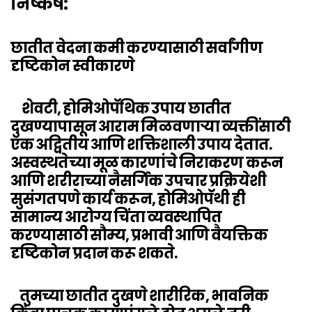
निष्कर्ष:
छातीत वेदना कमी करण्यासाठी सर्वांगीण
दृष्टिकोन स्वीकारणे
शेवटी, होमिओपॅथिक उपाय छातीत
दुखण्यापासून आराम मिळवणाऱ्या व्यक्तींसाठी
एक अद्वितीय आणि शक्तिशाली उपाय देतात.
अस्वस्थतेच्या मूळ कारणांचे निराकरण करून
आणि शरीराच्या नैसर्गिक उपचार प्रक्रियेशी
सुसंगतपणे कार्य करून, होमिओपॅथी ही
सामान्य आरोग्य चिंता व्यवस्थापित
करण्यासाठी सौम्य, प्रभावी आणि वैयक्तिक
दृष्टिकोन प्रदान करू शकते.
तुमच्या छातीत दुखणे शारीरिक, भावनिक