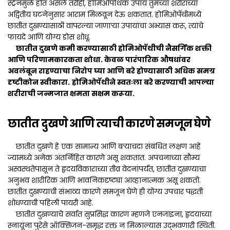
स्ट्रेनमुळे होत असले तरीही, होमिओपॅथिक उपाय तुमच्या शरीराच्या
अद्वितीय घटनेनुसार आराम मिळवून देऊ शकतात. होमिओपॅथीमध्ये
छातीत दुखण्यासाठी वापरल्या जाणाऱ्या उपायांचा अभ्यास करू, त्यांचे
फायदे आणि योग्य डोस शोधू.
छातीत दुखणे कमी करण्यासाठी होमिओपॅथीची नैसर्गिक शक्ती
आणि परिणामकारकता शोधा. केवळ पारंपारिक औषधांवर
अवलंबून राहण्याचा निरोप घ्या आणि बरे होण्यासाठी अधिक समग्र
दृष्टीकोन स्वीकारा.
होमिओपॅथीने स्वतःला बरे करण्याची आपल्या
शरीराची जन्मजात क्षमता सक्षम करूया.
छातीत दुखणे आणि त्याची कारणे समजून घेणे
छातीत दुखणे हे एक सामान्य आणि बऱ्याचदा संबंधित लक्षण आहे
ज्यामध्ये अनेक अंतर्निहित कारणे असू शकतात. अपचनाच्या सौम्य
अस्वस्थतेपासून ते हृदयविकाराच्या तीव्र वेदनांपर्यंत, छातीत दुखण्याचा
अनुभव शारीरिक आणि भावनिकदृष्ट्या आव्हानात्मक असू शकतो.
छातीत दुखण्याची संभाव्य कारणे समजून घेणे ही योग्य उपचार पद्धती
शोधण्याची पहिली पायरी आहे.
छातीत दुखण्याचे सर्वात सुप्रसिद्ध कारण म्हणजे एनजाइना, हृदयाच्या
स्नायूंना पुरेसे ऑक्सिजन-समृद्ध रक्त न मिळाल्यास उद्भवणारी स्थिती.