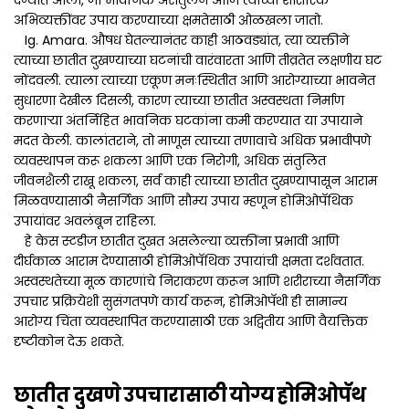
देण्यात आला, जो भावनिक असंतुलन आणि त्यांच्या शारीरिक
अभिव्यक्तींवर उपाय करण्याच्या क्षमतेसाठी ओळखला जातो.
Ig. Amara. औषध घेतल्यानंतर काही आठवड्यांत, त्या व्यक्तीने
त्याच्या छातीत दुखण्याच्या घटनांची वारंवारता आणि तीव्रतेत लक्षणीय घट
नोंदवली. त्याला त्याच्या एकूण मनःस्थितीत आणि आरोग्याच्या भावनेत
सुधारणा देखील दिसली, कारण त्याच्या छातीत अस्वस्थता निर्माण
करणाऱ्या अंतर्निहित भावनिक घटकांना कमी करण्यात या उपायाने
मदत केली. कालांतराने, तो माणूस त्याच्या तणावाचे अधिक प्रभावीपणे
व्यवस्थापन करू शकला आणि एक निरोगी, अधिक संतुलित
जीवनशैली राखू शकला, सर्व काही त्याच्या छातीत दुखण्यापासून आराम
मिळवण्यासाठी नैसर्गिक आणि सौम्य उपाय म्हणून होमिओपॅथिक
उपायांवर अवलंबून राहिला.
हे केस स्टडीज छातीत दुखत असलेल्या व्यक्तींना प्रभावी आणि
दीर्घकाळ आराम देण्यासाठी होमिओपॅथिक उपायांची क्षमता दर्शवतात.
अस्वस्थतेच्या मूळ कारणांचे निराकरण करून आणि शरीराच्या नैसर्गिक
उपचार प्रक्रियेशी सुसंगतपणे कार्य करून, होमिओपॅथी ही सामान्य
आरोग्य चिंता व्यवस्थापित करण्यासाठी एक अद्वितीय आणि वैयक्तिक
दृष्टीकोन देऊ शकते.
छातीत दुखणे उपचारासाठी योग्य होमिओपॅथ