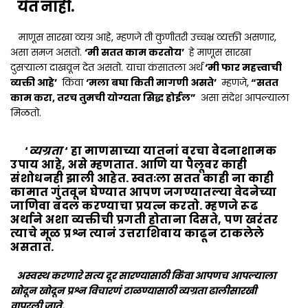
येत नाही.
माणूस सारखा व्यग्र आहे, म्हणजे ती कुणीतरी उच्चभ्र व्यक्ती असणार,
असा समज असतो.
‘मी सतत काम करतोय’
हे माणूस सारखा
दुसऱ्याला दाखवून देत असतो. याचा कंसातला अर्थ
‘मी फार महत्त्वाची
व्यक्ती आहे’
किंवा
‘मला बघा किती मागणी असते’
म्हणजे,
“सतत
काम करा, तरच तुमची योग्यता सिद्ध होईल”
असा संदेश आपल्याला
मिळतो.
‘
व्यग्रता
‘ हा माणसाच्या यातनां वरचा वेदनाशामक
उपाय आहे, असे म्हणतात. आणि या पैलूवर काही
संशोधनही झाली आहेत. स्वतःला सतत काही ना काही
कामात गुंतवून घेण्यात आपण जगण्यातल्या वेदनेच्या
जाणिवा बदल करण्याचा प्रयत्न करतो. म्हणजे रूढ
अर्थाने अशा व्यक्तीची प्रगती होताना दिसते, पण खरंतर
त्याचे मूळ प्रश्न त्यानं उत्तराशिवाय काढून टाकलेले
असतात.
अस्वस्थ करणारे सत्य दूर सारण्यासाठी किंवा आपणच आपल्याला
खोदून खोदून प्रश्न विचारणं टाळण्यासाठी व्यग्रता ढालीसारखी
वापरली जाते.