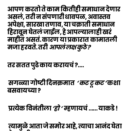
आपण करतो ते काम कितीही समाधान देणार
असलं, तरी न संपणारी धावपळ, अवास्तव
अपेक्षा, सारखा तणाव, या चक्राती समाधान
हिरावून घेतलं जाईल, हे आपल्यालाही खरं
माहीत असतं. कारण या प्रकारात कामातली
मजा हरवते. तरी
आपलं लक्ष कुठे ?
तर सतत पुढे काय करायचं ?….
सगळ्या गोष्टी दिनक्रमात
‘ कट टू कट ‘
कशा
बसवायच्या ?
प्रत्येक विनंतीला
‘हो ‘
म्हणायचं …… याकडे !
त्यामुळे आता जे समोर आहे, त्याचा आनंद घेता