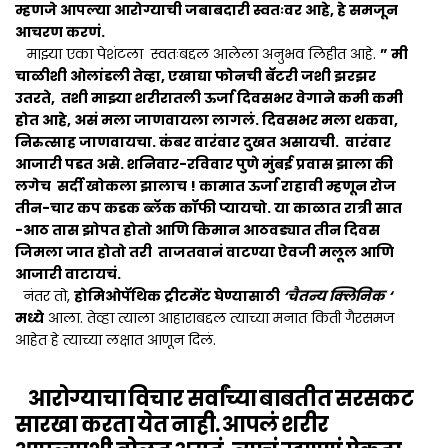
म्हणजे आपल्या आरोग्याची जबाबदारी स्वतःवर आहे, हे समजून
आचरण करणं.
माझ्या एका पेशंटला स्वतःबद्दल आलेला अनुभव लिहीत आहे.
” मी
चाळीशी ओलांडली तेव्हा, एखाद्या फोनची बॅटरी जशी झरझर
उतरते, तशी माझ्या शरीरातली ऊर्जा दिवसभर वेगाने कमी कमी
होत आहे, असं मला जाणवायला लागलं. दिवसभर मला थकवा,
निरुत्साह जाणवायचा. कंबर वारंवार दुखत असायची. वारंवार
आजारी पडत असे. शनिवार-रविवार पुणे मुंबई प्रवास झाला की
लगेच सर्दी खोकला झालाच ! कामात ऊर्जा राहावी म्हणून रोज
तीन-चार कप कडक ब्लॅक कॉफी प्यायचो. या काळात रात्री सात
-आठ तास झोपत होतो आणि किमान आठवड्यात तीन दिवस
जिमला जात होतो तरी ताजतवानं वाटण्या ऐवजी मलूल आणि
आजारी वाटायचं.
नंतर तो,
होमिओपॅथिक ट्रीटमेंट घेण्यासाठी
‘चैतन्य क्लिनिक ‘
मध्ये
आला. तेव्हा त्याला आहाराबद्दल त्याच्या मनात किती गैरसमज
आहेत हे त्याच्या लक्षात आणून दिलं.
आरोग्याचा विचार सर्वांच्या बाबतीत सरसकट
सारखा करता येत नाही. आपलं शरीर