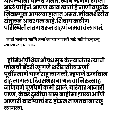
आपल्याशी बोलत असतं, त्याचं म्हणणं ऐकता
आलं पाहिजे. आपण काय खातो हे जाणीवपूर्वक
निवडणूक आपल्या हातात असतं. जीवनशैलीत
संतुलन आवश्यक आहे. शिवाय कठीण
परिस्थितीत तग धरून राहणं जमवावं लागतं.
माझं आरोग्य आणि ऊर्जा त्याच्याच हाती आहे आहे हे हळूहळू
त्याच्या लक्षात आलं.
होमिओपॅथिक औषध सुरू केल्यानंतर त्याची
फोनची बॅटरी म्हणजे शरीरातील ऊर्जा
पूर्वीप्रमाणे चार्ज राहू लागली, म्हणजे ऊर्जावान
राहू लागला. दिवसभराचा थकवा निरुत्साह
जाणवणे पूर्णपणे कमी झालं, वारंवार आजारी
पडणं, कंबर दुखीचा त्रास नाहीसा झाला आणि
आजारी वाटण्याचं बंद होऊन ताजतवांना राहू
लागला.