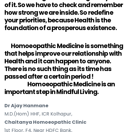
of it. So we have to check and remember
how strong we are inside. So redefine
your priorities, because Health is the
foundation of a prosperous existence.
Homoeopathic Medicine is something
that helps improve our relationship with
Health and it can happen to anyone.
There is no such thing as its time has
passed after a certain period !
Homoeopathic Medicine is an
important step in Mindful Living.
Dr Ajay Hanmane
M.D.(Hom) HHF, ICR Kolhapur,
Chaitanya Homoeopathic Clinic
1st Floor, F4, Near HDFC Bank,