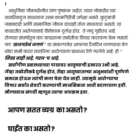
!
आधुनिक जीवनशैलीत ताण पुष्कळ आहेत. त्यात नोकरीत त्या
व्यक्तीकडून सातत्यानं उत्तम कामगिरीची अपेक्षा असते. कुटुंबाची
जबाबदारी आणि सामाजिक जीवन यांचाही तोल साधायचा असतो. या
कसरतीत आरोग्याकडे दीर्घकाळ दुर्लक्ष होतं. ते जणू गृहीतच आहे.
रोजच्या संघर्षातून वाट काढताना तब्येतीचा विचार करायला वेळ नसतो.
पण
‘सजगतेनं जगणं ‘
या संकल्पनेत आपल्या दैनंदिन जगण्याचा वेग
थोडा कमी करत व्यक्तींना आरोग्याला प्राधान्य देणे गरजेचे आहे. ही
‘
निवड नाही आहे, गरज ‘च आहे.
सर्वांगीण स्वास्थ्याच्या पायावर आयुष्याची इमारत उभी आहे.
जेंव्हा तब्येतीकडे दुर्लक्ष होतं, तेंव्हा आयुष्यातल्या अनुभवांशी पूर्णपणे
समरस होऊन त्यांची मजा घेता येत नाही. त्यामुळे आरोग्याचा
विचार सर्वात शेवटी करण्याची मानसिकता आधी बदलायला हवी.
मौल्यवान संपत्ती म्हणून त्याचा अग्रक्रम हवा.
आपण सतत
व्यग्र
का असतो ?
घाईत का असतो ?