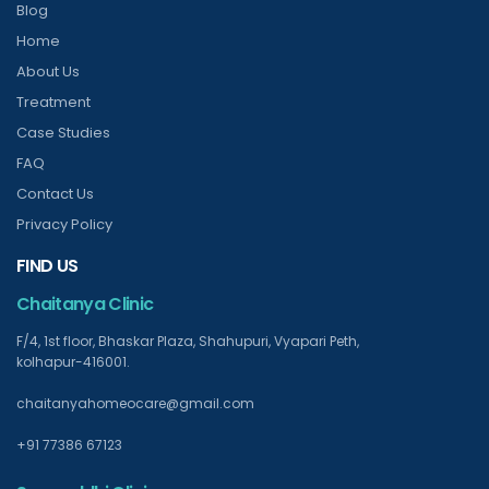
Blog
Home
About Us
Treatment
Case Studies
FAQ
Contact Us
Privacy Policy
FIND US
Chaitanya Clinic
F/4, 1st floor, Bhaskar Plaza, Shahupuri, Vyapari Peth,
kolhapur-416001.
chaitanyahomeocare@gmail.com
+91 77386 67123