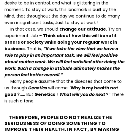
desire to be in control, and what is glittering in the
moment. To stay at work, this landmark is built by the
Mind, that throughout the day we continue to do many –
even insignificant tasks; Just to stay at work !
In that case, we should
change our attitude
. Try an
experiment. Job –
Think about how this will benefit
others or society while doing your regular work in
business.
That is,
“If we take the view that we have a
role to play in an important task, we will feel positive
about routine work. We will feel satisfied after doing the
work. Such a change in attitude ultimately makes the
person feel better overall.”
Many people assume that the diseases that come to
us through
Genetics
will come. ‘
Why is my health not
good ?…..
But
Genetics !
What will you do next
? ‘ There
is such a tone.
THEREFORE, PEOPLE DO NOT REALIZE THE
SERIOUSNESS OF DOING SOMETHING TO
IMPROVE THEIR HEALTH. IN FACT, BY MAKING