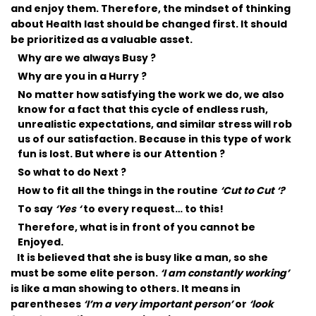
and enjoy them. Therefore, the mindset of thinking
about Health last should be changed first. It should
be prioritized as a valuable asset.
Why are we always Busy ?
Why are you in a Hurry ?
No matter how satisfying the work we do, we also
know for a fact that this cycle of endless rush,
unrealistic expectations, and similar stress will rob
us of our satisfaction. Because in this type of work
fun is lost. But where is our Attention ?
So what to do Next ?
How to fit all the things in the routine
‘Cut to Cut ‘?
To say
‘Yes ‘
to every request… to this!
Therefore, what is in front of you cannot be
Enjoyed.
It is believed that she is busy like a man, so she
must be some elite person.
‘I am constantly working’
is like a man showing to others. It means in
parentheses
‘I’m a very important person’
or
‘look