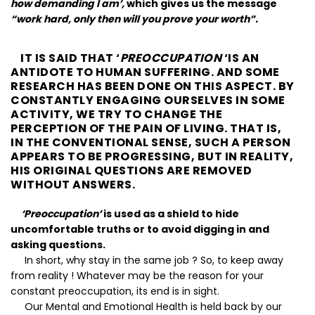
how demanding I am’,
which gives us the message
“work hard, only then will you prove your worth”.
IT IS SAID THAT ‘
PREOCCUPATION
‘IS AN
ANTIDOTE TO HUMAN SUFFERING. AND SOME
RESEARCH HAS BEEN DONE ON THIS ASPECT. BY
CONSTANTLY ENGAGING OURSELVES IN SOME
ACTIVITY, WE TRY TO CHANGE THE
PERCEPTION OF THE PAIN OF LIVING. THAT IS,
IN THE CONVENTIONAL SENSE, SUCH A PERSON
APPEARS TO BE PROGRESSING, BUT IN REALITY,
HIS ORIGINAL QUESTIONS ARE REMOVED
WITHOUT ANSWERS
.
‘Preoccupation’
is used as a shield to hide
uncomfortable truths or to avoid digging in and
asking questions.
In short, why stay in the same job ? So, to keep away
from reality ! Whatever may be the reason for your
constant preoccupation, its end is in sight.
Our Mental and Emotional Health is held back by our