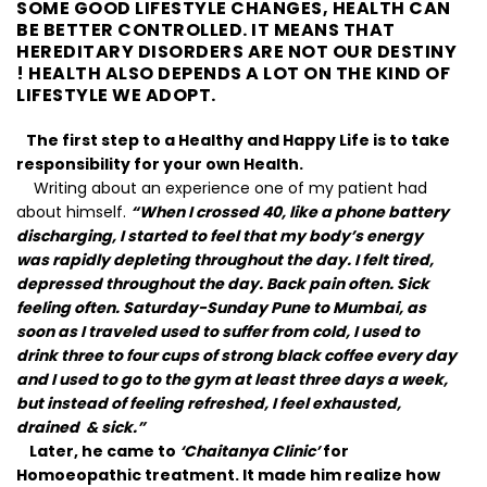
SOME GOOD LIFESTYLE CHANGES, HEALTH CAN
BE BETTER CONTROLLED. IT MEANS THAT
HEREDITARY DISORDERS ARE NOT OUR DESTINY
! HEALTH ALSO DEPENDS A LOT ON THE KIND OF
LIFESTYLE WE ADOPT.
The first step to a Healthy and Happy Life is to take
responsibility for your own Health.
Writing about an experience one of my patient had
about himself.
“When I crossed 40, like a phone battery
discharging, I started to feel that my body’s energy
was rapidly depleting throughout the day. I felt tired,
depressed throughout the day. Back pain often. Sick
feeling often. Saturday-Sunday Pune to Mumbai, as
soon as I traveled used to suffer from cold, I used to
drink three to four cups of strong black coffee every day
and I used to go to the gym at least three days a week,
but instead of feeling refreshed, I feel exhausted,
drained & sick.”
Later, he came to
‘Chaitanya Clinic’
for
Homoeopathic treatment. It made him realize how