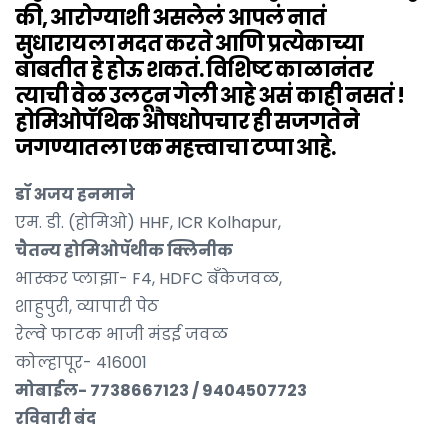
की, आरोग्याशी असलेलं आपलं नातं
सुधारायला मदत करते आणि प्रत्येकाच्या
बाबतीत हे होऊ शकतं. विशिष्ट काळानंतर
त्याची वेळ उलटून गेली आहे असं काही नसतं !
होमिओपॅथिक औषधोपचार ही सजगतेने
जगण्यातला एक महत्त्वाचा टप्पा आहे.
डॉ अजय हनमाने
एम. डी. (होमिओ) HHF, ICR Kolhapur,
चैतन्य होमिओपॅथीक क्लिनीक
भास्कर प्लाझा- F4, HDFC बॅंकेजवळ,
शाहुपुरी, व्यापारी पेठ
रेल्वे फाटक भाजी मंडई जवळ
कोल्हापूर- 416001
मोबाईल- 7738667123 / 9404507723
रविवारी बंद