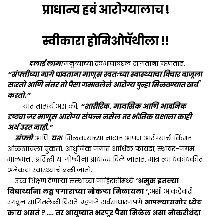
प्राधान्य हवं आरोग्यालाच !
स्वीकारा होमिओपॅथीला !!
दलाई लामा
मनुष्याच्या स्वभावाबद्दल सांगताना म्हणतात,
“संपत्तीच्या मागे धावताना माणूस स्वतःच्या स्वास्थ्याचा विचार बाजूला
सारतो आणि नंतर तो पैसा गमावलेलं आरोग्य पुन्हा मिळवण्यात खर्च
करतो.”
यात तात्पर्य असं की,
“शारीरिक, मानसिक आणि भावनिक
दृष्ट्या जर माणूस आरोग्य संपन्न नसेल तर भौतिक यशाला काही
अर्थ उरत नाही.”
संपत्ती
आणि
यश
मिळवण्याच्या नादात आपण आरोग्याची किंमत
ओळखायला चुकतो. आधुनिक जगात आर्थिक फायदा, स्थावर-जंगम
मालमत्ता, प्रसिद्धी या गोष्टींना प्राधान्य दिले जातात. मात्र त्या धकाधकीत
अनेकदा स्वास्थ्याचं बळी जातो.
उच्च शिक्षण देणाऱ्या संस्थांच्या जाहिरातीमध्ये
‘अमुक इतक्या
विद्यार्थ्यांना लठ्ठ पगाराच्या नोकऱ्या मिळायला
‘,
अशी आकडेवारी
रंगवून सांगितलेली दिसते. म्हणजे सर्वसाधारणपणे
आपल्यासमोर ध्येय
काय असतं ? …. तर आयुष्यात भरपूर पैसा मिळेल असा नोकरीधंदा