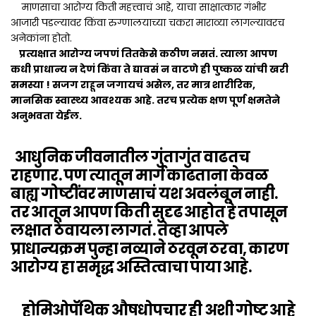
माणसाचा आरोग्य किती महत्त्वाचं आहे, याचा साक्षात्कार गंभीर
आजारी पडल्यावर किंवा रुग्णालयाच्या चकरा माराव्या लागल्यावरच
अनेकांना होतो.
प्रत्यक्षात आरोग्य जपणं तितकेसे कठीण नसतं. त्याला आपण
कधी प्राधान्य न देणं किंवा ते द्यावसं न वाटणे ही पुष्कळ यांची खरी
समस्या ! सजग राहून जगायचं असेल, तर मात्र शारीरिक,
मानसिक स्वास्थ्य आवश्यक आहे. तरच प्रत्येक क्षण पूर्ण क्षमतेने
अनुभवता येईल.
आधुनिक जीवनातील गुंतागुंत वाढतच
राहणार. पण त्यातून मार्ग काढताना केवळ
बाह्य गोष्टींवर माणसाचं यश अवलंबून नाही.
तर आतून आपण किती सुदृढ आहोत हे तपासून
लक्षात ठेवायला लागतं. तेव्हा आपले
प्राधान्यक्रम पुन्हा नव्याने ठरवून ठरवा, कारण
आरोग्य हा समृद्ध अस्तित्वाचा पाया आहे.
होमिओपॅथिक औषधोपचार ही अशी गोष्ट आहे