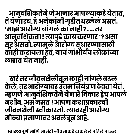
आनुवंशिकतेने जे आजार आपल्याकडे येतात,
ते येणारच, हे अनेकांनी गृहीत धरलेलं असतं.
‘माझं आरोग्य चांगलं का नाही ?….. तर
आनुवंशिकता ! त्यापुढे काय करणार ‘? असा
सूर असतो. त्यामुळे आरोग्य सुधारण्यासाठी
काही करायला हवं, याचं गांभीर्यच लोकांच्या
लक्षात येत नाही.
खरं तर जीवनशैलीतून काही चांगले बदल
केले, तर आरोग्यावर उत्तम नियंत्रण ठेवता येतं.
म्हणजे आनुवंशिकतेने येणारे विकार हेच आपलं
नशीब, असं नसतं ! आपण कशाप्रकारची
जीवनशैली स्वीकारतो, त्यावरही आरोग्य
मोठ्या प्रमाणावर अवलंबून आहे.
स्वास्थ्यपूर्ण आणि आनंदी जीवनाकडे टाकलेलं पहिलं पाऊल