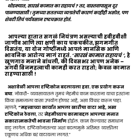
थोडक्यात, सारखं कामात का राहायचं ? तर, वास्तवापासून दूर
पाळण्यासाठी ! तुमच्या सततच्या व्यग्रतेची कारणं काहीही असोत, पण
शेवटी तिचं पर्यवसान दृष्टचक्रात होतं.
आपल्या हातात सगळं नियंत्रण असल्याची हवीहवीशी
जाणीव आणि त्या क्षणी काय चकचकीत,झगमगीत
दिसतंय, या दोन गोष्टींमध्ये आपलं मानसिक आणि
भावनिक आरोग्य मागं राहतं. ‘
सारखं कामात राहायचं ‘
, हे
खूणगाठ मनाने बांधली, की दिवसभर आपण अनेक –
अगदी बिनमहत्वाची कामही करत राहतो; केवळ कामात
राहण्यासाठी !
अशावेळी आपला दृष्टिकोन बदलायला हवा. एक प्रयोग करून
बघा
. नोकरी- व्यवसायातलं तुमचं नेहमीचं काम करताना याचा इतरांना
किंवा समाजाला कसा उपयोग होणार आहे, असा विचार करून पाहा.
म्हणजे,
“महत्त्वाच्या कार्यात आपला खारीचा वाटा आहे, असा
दृष्टिकोन ठेवला
, तर
नेहमीच्याच कामाबद्दल आपल्या मनात
सकारात्मकतेची भावना निर्माण
होईल. काम केल्यावर समाधान
वाटू लागेल. दृष्टिकोनातल्या अशा बदलामुळे अंतिमतः व्यक्तीला
एकूणच अधिक बरं वाटायला लागतं.”