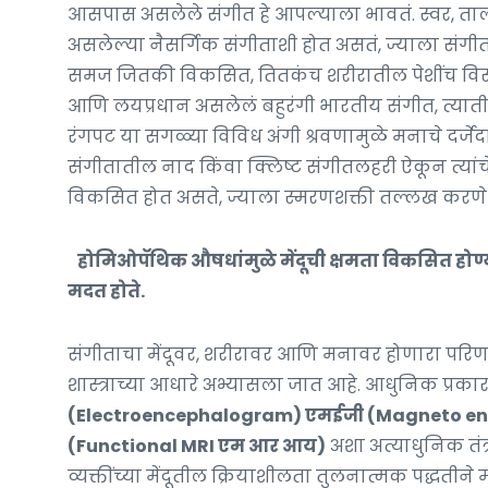
आसपास असलेले संगीत हे आपल्याला भावतं. स्वर, ताल, 
असलेल्या नैसर्गिक संगीताशी होत असतं, ज्याला संगी
समज जितकी विकसित, तितकंच शरीरातील पेशींच विसंवादी
आणि लयप्रधान असलेलं बहुरंगी भारतीय संगीत, त्याती
रंगपट या सगळ्या विविध अंगी श्रवणामुळे मनाचे दर्जेदा
संगीतातील नाद किंवा क्लिष्ट संगीतलहरी ऐकून त्यांचे 
विकसित होत असते, ज्याला स्मरणशक्ती तल्लख करणे 
होमिओपॅथिक औषधांमुळे मेंदूची क्षमता विकसित होण
मदत होते.
संगीताचा मेंदूवर, शरीरावर आणि मनावर होणारा परि
शास्त्राच्या आधारे अभ्यासला जात आहे. आधुनिक प्रकार
(Electroencephalogram) एमईजी (Magneto 
(Functional MRI एम आर आय)
अशा अत्याधुनिक तं
व्यक्तींच्या मेंदूतील क्रियाशीलता तुलनात्मक पद्धतीने म