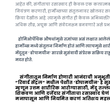
आहेत की, संगीताचा रसास्वाद ही केवळ एक कलात्मक प्र
नियंत्रण करणारी, हार्मोन्सच्या संतुलनावर खोलव
क्रिया देखील आहे. त्यामुळे संगीत ही केवळ अभिव्यक्ती
अधिक तीव्र, अचूक आणि संवेदनक्षम बनवणारे असे प्रभ
होमिओपॅथिक औषधांमुळे तज्ञांच्या असं लक्षात आलेलं 
हार्मोन्स मध्ये संतुलन निर्माण होतं आणि त्याचमुळे शा
मेंदूतून ‘ डोपामयीन’ सारखे सुसंवादी संप्रेरक सक्रिय 
मदत होते.
संगीतातून निर्माण होणारी आनंदाची अनुभूती
“रिवार्ड सेंट्रल” मधील पेशीत ‘डोपामयीन’ हे सु
म्हणून उत्तम शारीरिक आरोग्यासाठी, मेंदू तल्
शिकवण आणि दर्जेदार संगीताचा रसास्वाद घेणं
मनापासून आणि नियमित करणं अतिशय महत्त्व