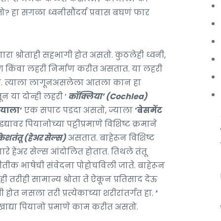
तो? हा सगळा ध्वनीसौंदर्य प्रवास बघणं फार
ारा श्रोताही सहभागी होत असतो. कुठलेही ध्वनी,
 तरंग किंवा लहरी निर्माण करीत असतात. या लहरी
ात. त्याला लागूनअसलेला आतला कान हा
ून या दोन्ही लहरी ‘
कॉक्लिया’ (Cochlea)
ियाला’
एक सपाट पडदा असतो, ज्याला
‘बेसमेंट
्यावर पियानोच्या पट्टीप्रमाणे विशिष्ट क्रमाने
केशतंतू (हेअर सेल्स)
असतात. बाहेरून विशिष्ट
रे हेअर सेल्स आंदोलित होतात. तिथले तंतू
गीतीक भाषेची संवेदना पोहोचविली जाते. बाहेरून
ी तरीही सामान्य श्रोता ते ऐकून प्रतिसाद देऊ
ी होत नसला तरी प्रत्येकाच्या शरीरांतर्गत हा.
‘
खाद्या पियानो प्रमाणे काम करीत असतो.