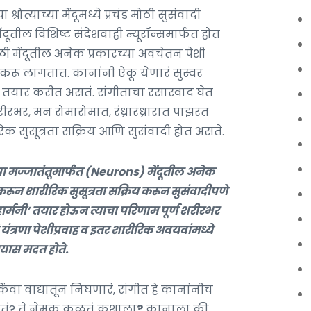
त्याच्या मेंदूमध्ये प्रचंड मोठी सुसंवादी
दूतील विशिष्ट संदेशवाही न्यूरॉन्समार्फत होत
ेळी मेंदूतील अनेक प्रकारच्या अवचेतन पेशी
्य करू लागतात. कानांनी ऐकू येणारं सुस्वर
तयार करीत असतं. संगीताचा रसास्वाद घेत
र, मन रोमारोमांत, रंध्रारंध्रारात पाझरत
रीरिक सुसूत्रता सक्रिय आणि सुसंवादी होत असते.
मज्जातंतूमार्फत (Neurons) मेंदूतील अनेक
ित करून शारीरिक सुसूत्रता सक्रिय करून सुसंवादीपणे
 हार्मनी’ तयार होऊन त्याचा परिणाम पूर्ण शरीरभर
 यंत्रणा पेशीप्रवाह व इतर शारीरिक अवयवांमध्ये
्यास मदत होते.
ंवा वाद्यातून निघणारं, संगीत हे कानांनीच
 होतं? ते नेमकं कळतं कशाला
?
कानाला की