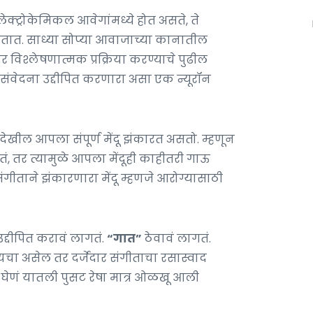
लेक्ट्रोकेमिकल आवेगांमध्ये होत असते, ते
 जातात. साध्या सोप्या आवाजाच्या कानातील
वर विश्लेषणात्मक प्रक्रिया करण्याचे पुढील
. संवेदना उद्दीपित करणारा असा एक न्यूरॉन
खील आपला संपूर्ण मेंदू झंकारत असतो. म्हणून
तर त्यामुळे आपला मेंदूही काहीतरी गाऊ
गीताने झंकारणारा मेंदू म्हणजे आरोग्यासाठी
द्दीपित करावं लागतं.
“गात”
ठेवावं लागतं.
ायचा असेल तर दर्जेदार संगीताचा रसास्वाद
घेणं यातली पुसट रेषा मात्र ओळखू आली