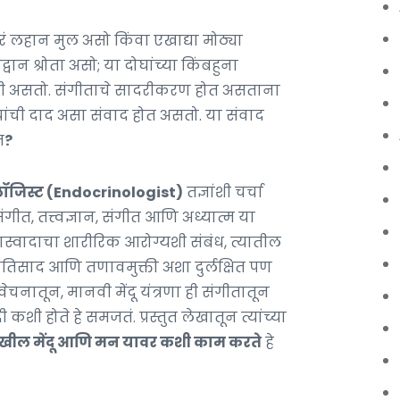
ं लहान मुल असो किंवा एखाद्या मोठ्या
ान श्रोता असो; या दोघांच्या किंबहुना
गी असतो. संगीताचे सादरीकरण होत असताना
ांची दाद असा संवाद होत असतो. या संवाद
त
?
ोलॉजिस्ट (Endocrinologist)
तज्ञांशी चर्चा
गीत, तत्त्वज्ञान, संगीत आणि अध्यात्म या
रसास्वादाचा शारीरिक आरोग्यशी संबंध, त्यातील
्रतिसाद आणि तणावमुक्ती अशा दुर्लक्षित पण
विवेचनातून, मानवी मेंदू यंत्रणा ही संगीतातून
ी होते हे समजतं. प्रस्तुत लेखातून त्यांच्या
ेखील मेंदू आणि मन यावर कशी काम करते
हे