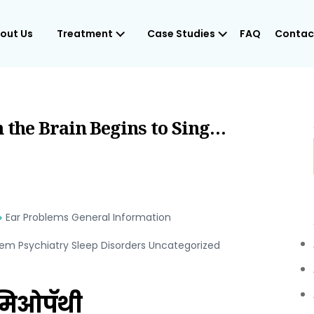
out Us
Treatment
Case Studies
FAQ
Contac
When the Brain Begins to Sing…
Ear Problems General Information
em Psychiatry Sleep Disorders Uncategorized
ोमिओपॅथी