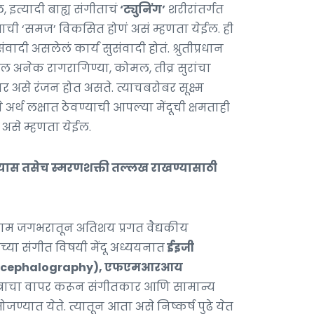
इत्यादी बाह्य संगीताचं
‘ट्युनिंग’
शरीरांतर्गत
ताची ‘समज’ विकसित होणं असं म्हणता येईल. ही
 असलेलं कार्य सुसंवादी होतं. श्रुतीप्रधान
ल अनेक रागरागिण्या, कोमल, तीव्र सुरांचा
र असे रंजन होत असते. त्याचबरोबर सूक्ष्म
अर्थ लक्षात ठेवण्याची आपल्या मेंदूची क्षमताही
असे म्हणता येईल.
्यास तसेच स्मरणशक्ती तल्लख राखण्यासाठी
णाम जगभरातून अतिशय प्रगत वैद्यकीय
च्या संगीत विषयी मेंदू अध्ययनात
ईइजी
encephalography), एफएमआरआय
त्राचा वापर करून संगीतकार आणि सामान्य
ोजण्यात येते. त्यातून आता असे निष्कर्ष पुढे येत