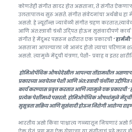
कोणतेही संगीत सादर होत असताना, ते संगीत ऐकणाऱ्या श्रो
उलतापालथ सुरू असते. संगीत संवेदनांचा अर्थबोध हा में
असतो. हे न्यूरॉन्स ज्यावेळी संगीत ग्रहण करतात,त्याव
आणि अंत:स्त्रावी ग्रंथी उद्पित होऊन सुसंवादीपणे कार
संगीत हे मेंदूभर पसरून शरीरात एक प्रकारची
‘ हार्मनी’
असताना आपल्याला जो आनंद होतो त्याचा परिणाम शरीरभ
असतो. त्यामुळे मेंदूची यंत्रणा, पेशी- प्रवाह व इतर शा
होमिओपॅथिक औषधेदेखील आपल्या तोंडामधील असणाऱ्या 
प्रकारच्या अवचेतन पेशी आणि अंत:स्त्रावी ग्रंथींना उद्दीप
कार्य करण्यास प्रवृत्त करतात आणि त्यामुळे एक प्रकारची ‘
प्रत्येक पेशींमध्ये पसरतो. होमिओपॅथिक औषधांमुळे मेंदूची
सुसूत्रता सक्रिय आणि सुसंवादी होऊन निरोगी आरोग्य राहण
भारतीय असो किंवा पाश्चात्य गळ्यातून निघणारं असो कि
ऐकू येतं. पण मग ऐकू येणाऱ्या या संगीताचं पुढे काय