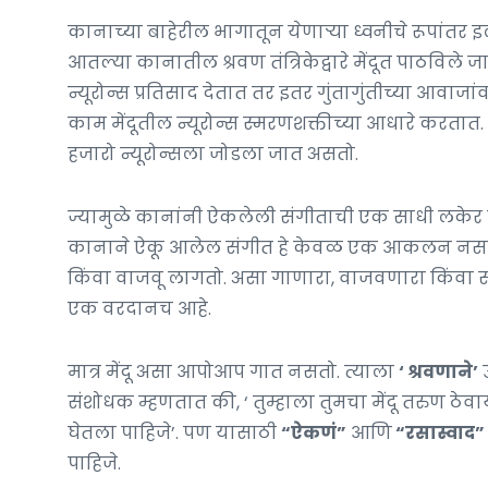
कानाच्या बाहेरील भागातून येणाऱ्या ध्वनीचे रूपांतर इ
आतल्या कानातील श्रवण तंत्रिकेद्वारे मेंदूत पाठविले
न्यूरोन्स प्रतिसाद देतात तर इतर गुंतागुंतीच्या आवाजां
काम मेंदूतील न्यूरोन्स स्मरणशक्तीच्या आधारे करतात
हजारो न्यूरोन्सला जोडला जात असतो.
ज्यामुळे कानांनी ऐकलेली संगीताची एक साधी लकेर दे
कानाने ऐकू आलेल संगीत हे केवळ एक आकलन नसतं, 
किंवा वाजवू लागतो. असा गाणारा, वाजवणारा किंवा सं
एक वरदानच आहे.
मात्र मेंदू असा आपोआप गात नसतो. त्याला
‘ श्रवणाने’
उ
संशोधक म्हणतात की, ‘ तुम्हाला तुमचा मेंदू तरुण ठेव
घेतला पाहिजे’. पण यासाठी
“ऐकणं”
आणि
“रसास्वाद”
पाहिजे.