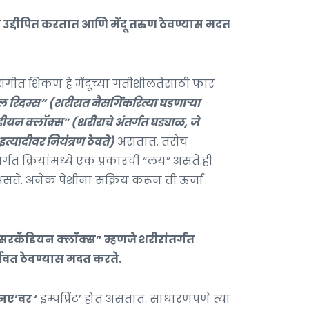
उद्दीपित करतात आणि मेंदू तरुण ठेवण्यास मदत
गीत शिकणं हे मेंदूच्या गतीशीलतेसाठी फार
िदम्स” (शरीरात नैसर्गिकरित्या घडणाऱ्या
ीयन क्लॉक्स” (शरीराचे अंतर्गत घड्याळ, जे
त्यादीवर नियंत्रण ठेवते)
असतात. तसेच
र्गत क्रियांमध्ये एक प्रकारची “लय” असते.ही
असते. अनेक पेशींना सक्रिय करून ती ऊर्जा
ॅडियन क्लॉक्स” म्हणजे शरीरांतर्गत
ूर्ववत ठेवण्यास मदत करते.
एनए’वर ‘
इम्पप्रिंट’ होत असतात. साधारणपणे त्या