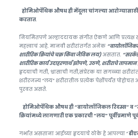
होमिओपॅथिक औषध ही मेंदूला चांगल्या आरोग्यासाठी 
करतात
.
नियमितपणे अल्हाददायक संगीत ऐकणे आणि प्रत्यक्ष सं
महत्त्वाचं आहे. मानवी शरीरांतर्गत अनेक
“बायोलॉजिकल र
शारीरिक क्रियांचे चक्र किंवा जैविक लय)
असतात.
“सरकॅड
शारीरिक कार्य उदाहरणार्थ झोपणे, उठणे, शरीराचे तापमान इ
हृदयाची गती, श्वासाची गती,संप्रेरक या सगळ्या शरीरांत
शरीरजन्य “लय” शरीरातील प्रत्येक पेशींपर्यंत पोहोचत 
पुरवत असते.
होमिओपॅथिक औषध ही “बायोलॉजिकल रिदम्स” व “सरक
क्रियांमध्ये लागणारी एक प्रकारची “लय” पूर्वीप्रमाणे प
गर्भात असताना आईच्या हृदयाचे ठोके हे आपल्या
‘ डी