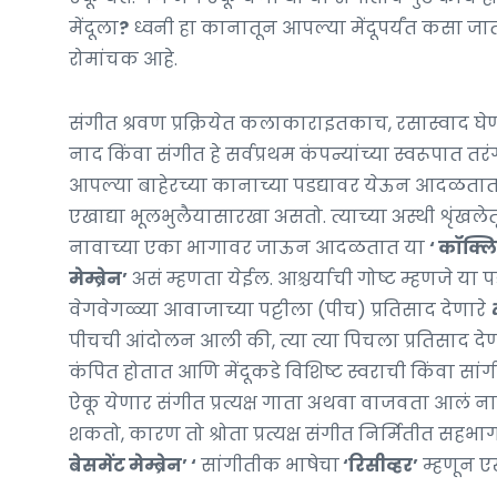
मेंदूला
?
ध्वनी हा कानातून आपल्या मेंदूपर्यंत कसा जा
रोमांचक आहे.
संगीत श्रवण प्रक्रियेत कलाकाराइतकाच, रसास्वाद घेण
नाद किंवा संगीत हे सर्वप्रथम कंपन्यांच्या स्वरूपात
आपल्या बाहेरच्या कानाच्या पडद्यावर येऊन आदळत
एखाद्या भूलभुलैयासारखा असतो. त्याच्या अस्थी शृंखलेत
नावाच्या एका भागावर जाऊन आदळतात या
‘ कॉक्ल
मेम्ब्रेन’
असं म्हणता येईल. आश्चर्याची गोष्ट म्हणजे या पडद
वेगवेगळ्या आवाजाच्या पट्टीला (पीच) प्रतिसाद देणारे
पीचची आंदोलन आली की, त्या त्या पिचला प्रतिसाद देणा
कंपित होतात आणि मेंदूकडे विशिष्ट स्वराची किंवा सां
ऐकू येणार संगीत प्रत्यक्ष गाता अथवा वाजवता आलं नाह
शकतो, कारण तो श्रोता प्रत्यक्ष संगीत निर्मितीत सहभाग
बेसमेंट मेम्ब्रेन’ ‘
सांगीतीक भाषेचा
‘रिसीव्हर’
म्हणून ए