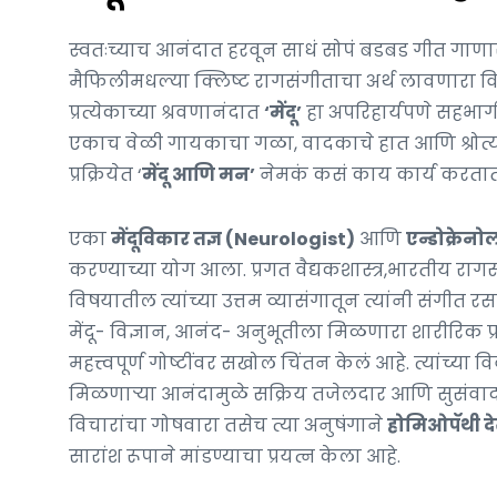
स्वतःच्याच आनंदात हरवून साधं सोपं बडबड गीत गाणार
मैफिलीमधल्या क्लिष्ट रागसंगीताचा अर्थ लावणारा विद्व
प्रत्येकाच्या श्रवणानंदात
‘मेंदू’
हा अपरिहार्यपणे सहभा
एकाच वेळी गायकाचा गळा, वादकाचे हात आणि श्रोत्य
प्रक्रियेत ‘
मेंदू आणि मन’
नेमकं कसं काय कार्य करता
एका
मेंदूविकार तज्ञ (Neurologist)
आणि
एन्डोक्रेन
करण्याच्या योग आला. प्रगत वैद्यकशास्त्र,भारतीय रागसं
विषयातील त्यांच्या उत्तम व्यासंगातून त्यांनी संगीत 
मेंदू- विज्ञान, आनंद- अनुभूतीला मिळणारा शारीरिक प
महत्त्वपूर्ण गोष्टींवर सखोल चिंतन केलं आहे. त्यांच्या 
मिळणाऱ्या आनंदामुळे सक्रिय तजेलदार आणि सुसंवादी कश
विचारांचा गोषवारा तसेच त्या अनुषंगाने
होमिओपॅथी द
सारांश रूपाने मांडण्याचा प्रयत्न केला आहे.