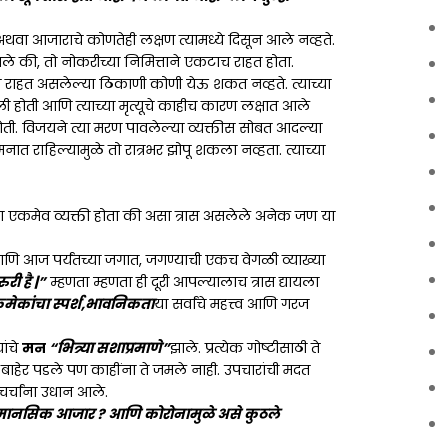
वा आजाराचे कोणतेही लक्षण त्यामध्ये दिसून आले नव्हते.
े की, तो नोकरीच्या निमित्ताने एकटाच राहत होता.
तो राहत असलेल्या ठिकाणी कोणी येऊ शकत नव्हते. त्याच्या
ी होती आणि त्याच्या मृत्यूचे काहीच कारण लक्षात आले
 होती. विजयने त्या मरण पावलेल्या व्यक्तीस सोबत आदल्या
 राहिल्यामुळे तो रात्रभर झोपू शकला नव्हता. त्याच्या
एकमेव व्यक्ती होता की असा त्रास असलेले अनेक जण या
णि आज पर्यंतच्या जगात, जगण्याची एकच वेगळी व्याख्या
री है |”
म्हणता म्हणता ही दूरी आपल्यालाच त्रास द्यायला
ेकांचा स्पर्श,भावनिकता
या सर्वांचे महत्त्व आणि गरज
ांचे
मन
“भित्र्या सशाप्रमाणे”
झाले. प्रत्येक गोष्टीसाठी ते
बाहेर पडले पण काहींना ते जमले नाही. उपचारांची मदत
चर्चांना उधान आले.
ानसिक आजार ? आणि कोरोनामुळे असे कुठले