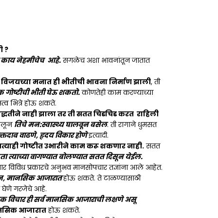
ी ?
र काय नेहमीचेच आहे.
सगळेच अशा भावनांतून जातात
,
विजयच्या मनात ही भीतीची भावना निर्माण झाली
, ती
येक गोष्टीची भीती घेऊ शकतो.
कोणतेही काम करण्याच्या
्व भित्रे होऊ शकते.
पद्धतीने नाही झाला तर ती सतत चिडचिड करत राहिली
बोलून
तिचे मन:स्वास्थ्य घालवून बसेल
. ती रागाने धुमसत
क्तदाब वाढणे, हृदय विकार होणे
इत्यादी.
त्याही गोष्टीत उभारीने काम करू शकणार नाही.
सतत
ा त्याच्या वागण्यात बोलण्यात सतत दिसून येईल.
ार विविध प्रकारचे अनुभव मानसोपचार तज्ञांना आले आहेत.
वर्तन, मानसिक आजारात
होऊ शकते. ते टाळण्यासाठी
घेणे गरजेचे आहे.
मक विचार ही सर्व मानसिक आजाराची लक्षणे असू
नसिक आजारात
होऊ शकते.