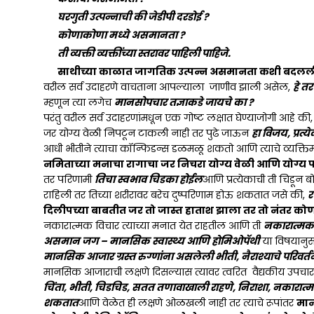
घरगुती उत्पन्नाची की जेडीपी दरडोई
?
कोणाकोणा मध्ये असमानता ?
ती व्यक्ती व्यक्तींच्या स्तरावर पाहिली पाहिजे.
साथीच्या काळात जागतिक उत्पन्न असमानता कशी बदलल
वरील सर्व उदाहरणे वाचताना आपल्याला जाणीव झाली असेल,
हे त
म्हणून त्या लगेच
मानसोपचार तज्ञाकडे जायचे का ?
परंतु वरील सर्व उदाहरणांमधून एक गोष्ट लक्षात घेण्याजोगी आहे की
जर योग्य वेळी निपटून टाकली नाही तर पुढे जाऊन
हा विजय, प्रत्
आधी भीतीने त्याचा कॉन्फिडन्स डळमळू शकतो आणि त्याचे व्यक्तिमत
नमिताच्या मनाचा रागाचा जर निचरा योग्य वेळी आणि योग्य 
तर परिणामी
तिचा स्वभाव चिडका होईल
आणि प्रत्येकाची ती चिडून 
राहिली तर तिच्या शरीरावर बरेच दुष्परिणाम होऊ शकतात जसे की,
र
दिलीपच्या बाबतीत जर तो जास्त हाताश झाला तर तो नंतर कोण
नकारात्मक विचार त्याच्या मनात येत राहतील आणि ती
नकारात्मकत
असमान जग – मानसिक स्वास्थ्य आणि होमिओपॅथी
या विषयानुस
मानसिक आजार ग्रस्त रुग्णांना असलेली भीती, नैराश्याचे परि
मानसिक आजाराची लक्षणे दिसल्यास त्यावर त्वरित वैद्यकीय उपचार 
चिंता, भीती, चिडचिड, सतत तणावाखाली राहणे, निराशा, नकारात्
शकतात
आणि वेळेत ही लक्षणे ओळखली नाही तर त्याचे रूपांतर
मा