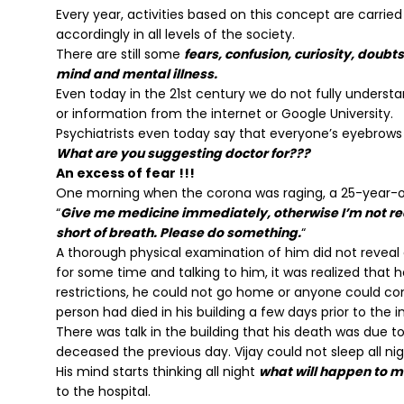
Every year, activities based on this concept are carrie
accordingly in all levels of the society.
There are still some
fears, confusion, curiosity, doubts
mind and mental illness.
Even today in the 21st century we do not fully understan
or information from the internet or Google University.
Psychiatrists even today say that everyone’s eyebrows
What are you suggesting doctor for???
An excess of fear !!!
One morning when the corona was raging, a 25-year-o
“
Give me medicine immediately, otherwise I’m not real. 
short of breath. Please do something.
“
A thorough physical examination of him did not reveal an
for some time and talking to him, it was realized that he
restrictions, he could not go home or anyone could c
person had died in his building a few days prior to the
There was talk in the building that his death was due to
deceased the previous day. Vijay could not sleep all ni
His mind starts thinking all night
what will happen to m
to the hospital.