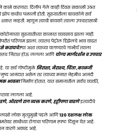
माने कामे करणारा. दिलीप गेले काही दिवस सकाळी उठत
णि झोप कधीच पळाली होती. सुरुवातीला बायकोने सर्व
ाळू शकत नव्हती. म्हणून त्याची बायको त्याला उपचारासाठी
 कोरोनाच्या सुरुवातीच्या काळात व्यवसाय झाला नाही.
र विपरीत परिणाम झाला. त्यातच पेट्रोल डिझेलचे भाव वाढत
से करायचे?
या अशा त्याच्या वागण्याचे गांभीर्य त्याला
ीप जास्तच निराश होऊ लागला आणि
योग्य मार्गदर्शन व उपचार
. या सर्व गोष्टींमुळे
निराशा, नैराश्य, चिंता ,काळजी
ुष्य आनंदात असेल तर त्याच्या मनात नेहमीच आनंदी
्मक भावना
निर्माण होतात. यात समाजातील सर्वच व्यक्ती,
 करावा लागला आहे.
णे, ओरडणे राग व्यक्त करणे, हट्टीपणा वाढणे
इत्यादीचे
. लाखो लोक मृत्युमुखी पडले आणि
120 दशलक्ष लोक
तेवर साथीच्या रोगाचा परिणाम स्पष्ट दिसून येत आहे.
िधान करणे अवघड आहे.