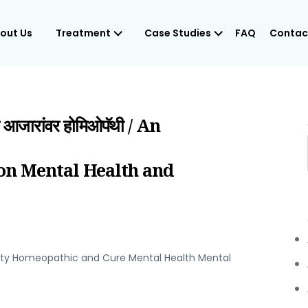
out Us
Treatment
Case Studies
FAQ
Contac
 आजारांवर होमिओपॅथी / An
n Mental Health and
ety Homeopathic and Cure Mental Health Mental