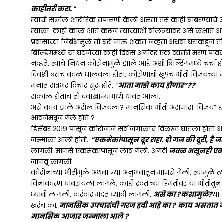
काहीतरी करा.
“
त्याची सखोल शारीरिक तपासणी केली असता तसे काही घाबरण्याचे अथ
त्याला काही काळ शांत करून त्याच्याशी बोलल्यावर असे लक्षात आल
प्रवासाच्या निर्बंधामुळे तो घरी जाऊ शकत नव्हता अथवा घराकडून 
बिल्डिंगमध्ये या घटनेच्या काही दिवस अगोदर एक व्यक्ती मरण पावल
नव्हते. त्याचे निधन कोरोनामुळे झाले आहे अशी बिल्डिंगमध्ये चर्चा
दिवशी बराच काळ घालवला होता. कोरोणाची खूपच भीती विजयच्या मनात
मनात रात्रभर विचार सुरू होते, “
आता माझे काय होणार”??
सकाळ होताच तो दवाखान्यामध्ये धावत आला.
असे काय झाले असेल विजयला? मानसिक भीती असणारा ‘विजय” हा 
भावनेमधून गेले होते ?
डिसेंबर 2019 पासून कोरोनाने सर्व जगालाच विळखा घातला होता आ
जन्माला आली होती.
“एकमेकांपासून दूर राहा. दो गज की दूरी, है जरु
लागली. माणसे एकमेकांपासून लांब गेली. अगदी
जवळ असूनही एकम
जाणवू लागली.
कोरोनाच्या भीतीमुळे अथवा ज्या अनुभवातून माणसे गेली, त्यामुळे त्य
विनाकारण घाबरायला लागले. काही स्वतःच्या हिमतीवर या भीतीतून 
घ्यावी लागली. वारंवार मदत घ्यावी लागली.
असे का ?कशामुळे?
या 
खरंच का,
मानसिक उपचारांची गरज हवी आहे का ?
काय असतात म
मानसिक आजार जन्माला आले ?