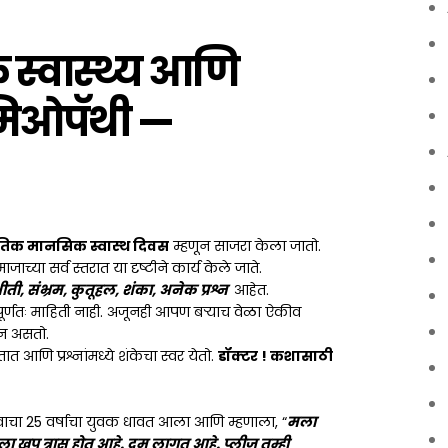
्वास्थ्य आणि
मिओपॅथी —
िक मानसिक स्वास्थ दिवस
म्हणून साजरा केला जातो.
च्या सर्व स्तरात या दृष्टीने कार्य केले जाते.
ीती, संभ्रम, कुतूहल, शंका, अनेक प्रश्न
आहेत.
ूर्णतः माहिती नाही. अजूनही आपण बऱ्याच वेळा ऐकीव
ून असतो.
तात आणि प्रश्नांमध्ये शंकेचा स्वर येतो.
डॉक्टर ! कशासाठी
चा 25 वर्षाचा युवक धावत आला आणि म्हणाला, “
मला
 खूप त्रास होत आहे. दम लागत आहे. प्लीज तुम्ही