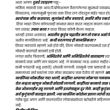
आता आपण
दुसरे उदाहरण
पाहू–
नमिता नावाची एक आय.टी.प्रोफेशनल वैतागलेल्या मूडमध्ये दवाख
विचारताच, ज्वालामुखी फुटावा तसा तिचा राग तोंडातून बाहेर पडत ह
स्वयंपाक मीच करायचा, मुलांकडे मीच बघायचे, सर्वांचे मीच एक
तिचा नवरा तिला कोणत्याही कामात मदत करत नव्हता कारण त्याला
पण त्यावर
उपाय काय ?
याचा विचार कोणी केला नव्हता.
आजही 21व्या शतकात,
भारतीय कुटुंब पद्धतीत मग तो एकत्र असो क
अशीच मानसिकता आहे.
कधी बदलणार ही मानसिकता ?
तिच्या नवऱ्याचे म्हणणे असे होते की, तिला नोकरी करण्यामध्ये रस
नोकरी करणारी बायको हवी होती.
जगात सर्वच ठिकाणी,
अस्थिरतेचे आणि अनिश्चिततेचे वातावरण
त्य
कामाचे तास आणि ताप वाढला आहे. जे कामावर जाऊ शकत नाहीत त
कमी पगाराची असू शकते) शोधावी लागली. त्यामुळे एक प्रकारची अ
समाजाच्या सर्व स्तरांना एक मोठा सारखाच त्रास देतोय तो म्हणजे
आर्
व्यक्तींच्या नोकरीवर गदा आली, काहींना आपल्या नोकऱ्या गमवाव्या ल
येत नव्हता म्हणून नोकरी सोडावी लागली. काहींच्या कामाचे तास 
वेळ ऑनलाईन राहू लागले आणि इतरांपासून दूर गेले. काही कुटुंबा
सर्व कुटुंबाची वाताहत झाली. ज्या व्यक्तींना कोरोना झाला त्यांची
गरीब वृद्ध अपंग आणि स्थलांतरित लोकसंख्येच्या बरोबरीने महिला
आहे.