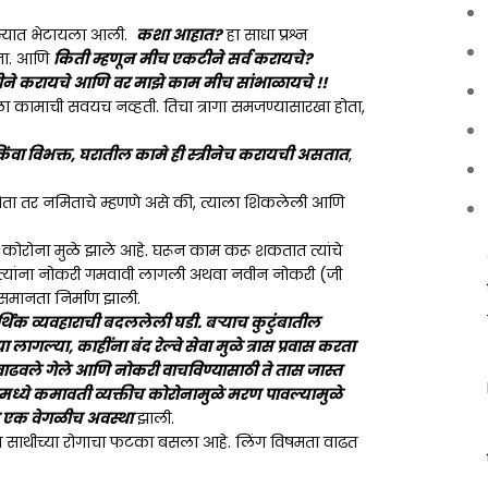
ान्यात भेटायला आली.
कशा आहात?
हा साधा प्रश्न
ोता. आणि
किती म्हणून मीच एकटीने सर्व करायचे?
टीने करायचे आणि वर माझे काम मीच सांभाळायचे !!
 कामाची सवयच नव्हती. तिचा त्रागा समजण्यासारखा होता,
िंवा विभक्त, घरातील कामे ही स्त्रीनेच करायची असतात
,
 होता तर नमिताचे म्हणणे असे की, त्याला शिकलेली आणि
ा कोरोना मुळे झाले आहे. घरून काम करू शकतात त्यांचे
्यांना नोकरी गमवावी लागली अथवा नवीन नोकरी (जी
समानता निर्माण झाली.
थिक व्यवहाराची बदललेली घडी. बऱ्याच कुटुंबातील
ागल्या, काहींना बंद रेल्वे सेवा मुळे त्रास प्रवास करता
वाढवले गेले आणि नोकरी वाचविण्यासाठी ते तास जास्त
मध्ये कमावती व्यक्तीच कोरोनामुळे मरण पावल्यामुळे
 तर एक वेगळीच अवस्था
झाली.
ंना साथीच्या रोगाचा फटका बसला आहे. लिंग विषमता वाढत