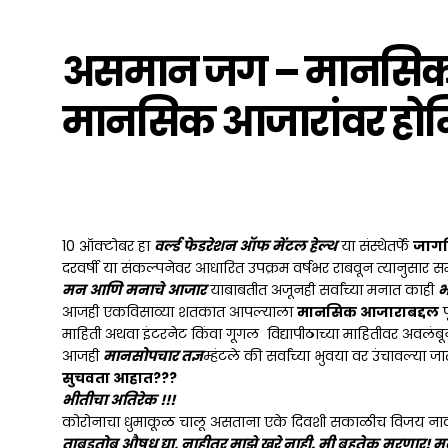
असमान जग – मानसिक स
मानसिक आजारांवर हो
10 ऑक्टोबर हा
वर्ल्ड फेडरेशन ऑफ मेंटल हेल्थ
या संस्थेतर्फे
जागत
दरवर्षी या संकल्पनेवर आधारित उपक्रम वर्षभर राबवून त्यानुसार समाजा
मन आणि मनाचे आजार
याबाबतीत अजूनही सर्वांच्या मनात काही
भ
आजही एकविसाव्या शतकात आपल्याला
मानसिक आजाराबद्दल
प
माहिती अथवा इंटरनेट किंवा गूगल विद्यापीठाच्या माहितीवर अवलंब
आजही
मानसोपचार तज्ञ
म्हंटले की सर्वांच्या भुवया वर उंचावल्या जा
सुचवता आहात???
भीतीचा अतिरेक !!!
कोरोनाचा धुमाकूळ चालू असताना एके दिवशी सकाळीच विजय नावा
ताबडतोब औषध द्या, नाहीतर माझे खरे नाही. मी बहुतेक मरणार! मला