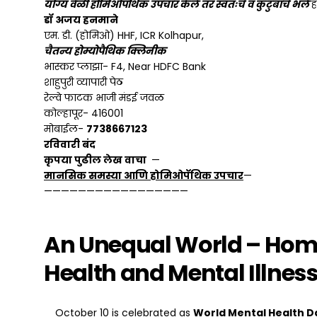
योग्य वेळी होमिओपॅथिक उपचार केले तर स्वतःचे व कुटुंबाचे भले
ह
डॉ अजय हनमाने
एम. डी. (होमिओ) HHF, ICR Kolhapur,
चैतन्य होम्योपैथिक क्लिनीक
भास्कर प्लाझा- F4, Near HDFC Bank
शाहुपुरी व्यापारी पेठ
रेल्वे फाटक भाजी मंडई जवळ
कोल्हापूर- 416001
मोबाईल-
7738667123
रविवारी बंद
कृपया पुढील लेख वाचा
—
मानसिक समस्या आणि होमिओपॅथिक उपचार
—
—————————————————
An Unequal World – Hom
Health and Mental Illness
October 10 is celebrated as
World Mental Health D