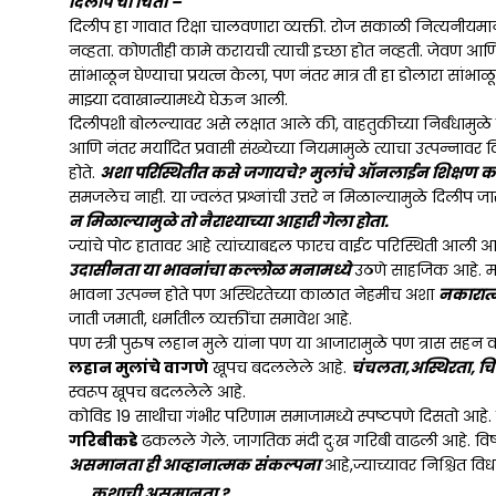
दिलीप ची चिंता –
दिलीप हा गावात रिक्षा चालवणारा व्यक्ती. रोज सकाळी नित्यनीय
नव्हता. कोणतीही कामे करायची त्याची इच्छा होत नव्हती. जेवण आ
सांभाळून घेण्याचा प्रयत्न केला, पण नंतर मात्र ती हा डोलारा सांभ
माझ्या दवाखान्यामध्ये घेऊन आली.
दिलीपशी बोलल्यावर असे लक्षात आले की, वाहतुकीच्या निर्बंधामुळे
आणि नंतर मर्यादित प्रवासी संख्येच्या नियमामुळे त्याचा उत्पन्नाव
होते.
अशा परिस्थितीत कसे जगायचे? मुलांचे ऑनलाईन शिक्षण क
समजलेच नाही. या ज्वलंत प्रश्नांची उत्तरे न मिळाल्यामुळे दिल
न मिळाल्यामुळे तो नैराश्याच्या आहारी गेला होता.
ज्यांचे पोट हातावर आहे त्यांच्याबद्दल फारच वाईट परिस्थिती आली आहे
उदासीनता या भावनांचा कल्लोळ मनामध्ये
उठणे साहजिक आहे. मन
भावना उत्पन्न होते पण अस्थिरतेच्या काळात नेहमीच अशा
नकारात
जाती जमाती, धर्मातील व्यक्तींचा समावेश आहे.
पण स्त्री पुरुष लहान मुले यांना पण या आजारामुळे पण त्रास सहन
लहान मुलांचे वागणे
खूपच बदललेले आहे.
चंचलता,अस्थिरता, चिड
स्वरूप खूपच बदललेले आहे.
कोविड 19 साथीचा गंभीर परिणाम समाजामध्ये स्पष्टपणे दिसतो आहे
गरिबीकडे
ढकलले गेले. जागतिक मंदी दुःख गरिबी वाढली आहे. विषम
असमानता ही आव्हानात्मक संकल्पना
आहे,ज्याच्यावर निश्चित व
कशाची असमानता ?