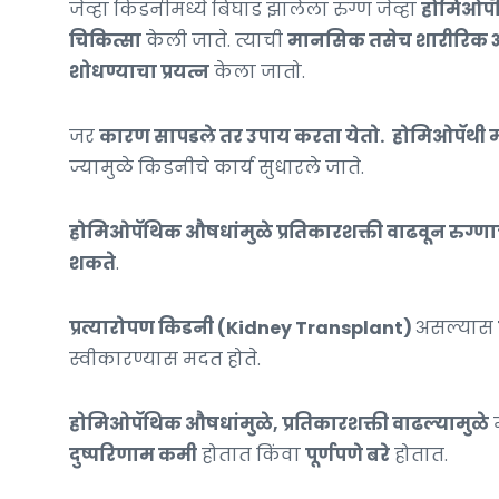
जेव्हा किडनीमध्ये बिघाड झालेला रुग्ण जेव्हा
होमिओपॅथ
चिकित्सा
केली जाते. त्याची
मानसिक तसेच शारीरिक अव
शोधण्याचा प्रयत्न
केला जातो.
जर
कारण सापडले तर उपाय करता येतो.
होमिओपॅथी 
ज्यामुळे किडनीचे कार्य सुधारले जाते.
होमिओपॅथिक औषधांमुळे प्रतिकारशक्ती वाढवून रुग्णाच
शकते
.
प्रत्यारोपण किडनी (Kidney Transplant)
असल्यास
स्वीकारण्यास मदत होते.
होमिओपॅथिक औषधांमुळे, प्रतिकारशक्ती वाढल्यामुळे
म
दुष्परिणाम कमी
होतात किंवा
पूर्णपणे बरे
होतात.