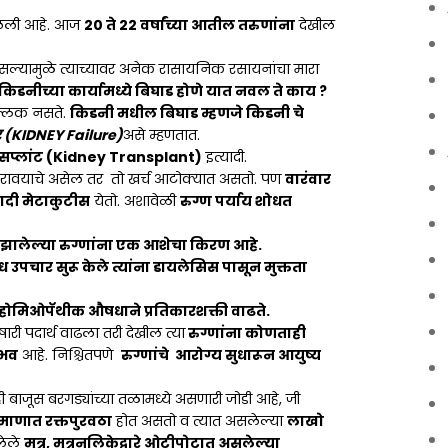
ली आहे. आज
20 ते 22 वर्षांच्या आतील तरुणांना
देखील
ल्यामुळे त्याच्यावर अनेक रासायनिक रसायनांचा मारा
किडनीच्या कार्यामध्ये बिघाड होणे यात नवल ते काय ?
िल्लक नसते.
किडनी मधील बिघाड म्हणजे किडनी चे
र (KIDNEY Failure)
असे म्हणतात.
न्सप्लांट (Kidney Transplant)
इत्यादी.
रावयाचे असेल तर तो खर्च आटोक्यात असतो. पण
वारंवार
गदी मेटाकुटीस
येतो. अशावेळी
रुग्ण पर्याय शोधत
 झालेल्या रुग्णांना एक आशेचा किरण आहे.
पचार सुरू केले त्यांना डायलेसिस पासून मुक्तता
क होमिओपॅथीक औषधाने प्रतिकारशक्ती वाढते.
षारी पदार्थ वाढला तरी देखील त्या
रुग्णांना कोणताही
ुभव
आहे. निश्चितपणे
रुग्णांचे आरोग्य सुधारून आयुष्य
 बाजूस बरगड्यांच्या तळामध्ये असणारी जोडी आहे, जी
रमाणात रक्तपुरवठा
होत असतो व त्यात असलेल्या
लाखो
ालेले
मूत्र, मूत्रनलिकेद्वारे ओटीपोटात असलेल्या