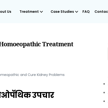
out Us
Treatment
Case Studies
FAQ
Contac
ार / Homoeopathic Treatment
meopathic and Cure Kidney Problems
मिओपॅथिक उपचार