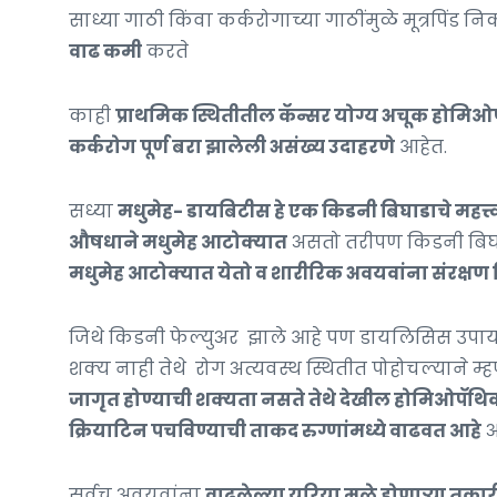
साध्या गाठी किंवा कर्करोगाच्या गाठींमुळे मूत्रपिंड 
वाढ कमी
करते
काही
प्राथमिक स्थितीतील कॅन्सर योग्य अचूक होमिओप
कर्करोग पूर्ण बरा झालेली असंख्य उदाहरणे
आहेत.
सध्या
मधुमेह- डायबिटीस हे एक किडनी बिघाडाचे महत्त
औषधाने मधुमेह आटोक्यात
असतो तरीपण किडनी बिघडू
मधुमेह आटोक्यात येतो व शारीरिक अवयवांना संरक्षण
जिथे किडनी फेल्युअर झाले आहे पण डायलिसिस उपाय
शक्य नाही तेथे रोग अत्यवस्थ स्थितीत पोहोचल्याने म्
जागृत होण्याची शक्यता नसते तेथे देखील होमिओपॅथिक
क्रियाटिन पचविण्याची ताकद रुग्णांमध्ये वाढवत आहे
अ
सर्वच अवयवांना
वाढलेल्या युरिया मुळे होणाऱ्या तक