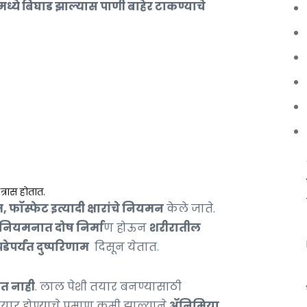
मध्ये बिघाड झाल्यास पाणी बाहेर टाकण्याचे
त्रास होतात.
फॉस्फेट इत्यादी क्षारांचे नियमन
केले जाते.
 नियमनात दोष निर्मा
ण होऊन
शरीरातील
ेपर्यंत दुष्परिणाम
दिसून येतात.
त नाही
. लाल पेशी तयार बनण्यासाठी
यार होण्याचे प्रमाण कमी झाल्याने
ॲनिमिया