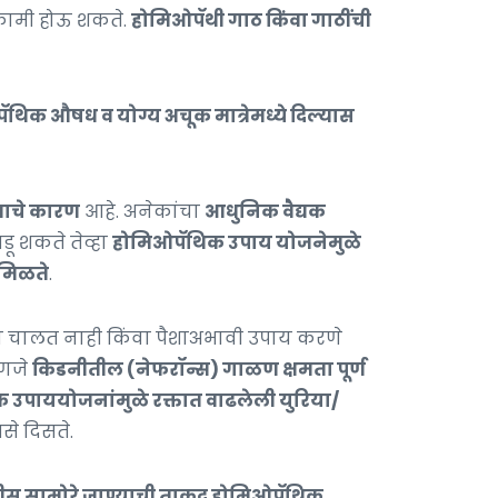
निकामी होऊ शकते.
होमिओपॅथी गाठ किंवा गाठींची
ॅथिक औषध व योग्य अचूक मात्रेमध्ये दिल्यास
्वाचे कारण
आहे. अनेकांचा
आधुनिक वैद्यक
 शकते तेव्हा
होमिओपॅथिक उपाय योजनेमुळे
 मिळते
.
 चालत नाही किंवा पैशाअभावी उपाय करणे
हणजे
किडनीतील (नेफरॉन्स) गाळण क्षमता पूर्ण
 उपाययोजनांमुळे रक्तात वाढलेली युरिया/
से दिसते.
्रारीस सामोरे जाण्याची ताकद होमिओपॅथिक