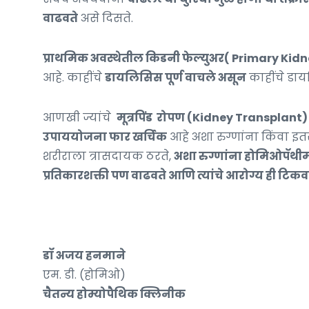
वाढवते
असे दिसते.
प्राथमिक अवस्थेतील किडनी फेल्युअर( Primary Kidn
आहे. काहींचे
डायलिसिस पूर्ण वाचले असून
काहींचे डाय
आणखी ज्यांचे
मूत्रपिंड रोपण (Kidney Transplant
उपाययोजना फार खर्चिक
आहे अशा रुग्णांना किंवा इ
शरीराला त्रासदायक ठरते,
अशा रुग्णांना होमिओपॅथीमध
प्रतिकारशक्ती पण वाढवते आणि त्यांचे आरोग्य ही टिकवत
डॉ अजय हनमाने
एम. डी. (होमिओ)
चैतन्य होम्योपैथिक क्लिनीक