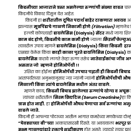
किडनीच्या आजाराने त्रस्त असलेल्या रुग्णांची संख्या वाढत
चाल
किडनीचे विकार दिसून येत आहेत.
किडनी हा
शरीरातील दूषित पदार्थ बाहेर टाकणारा अवयव
अस
झाल्यास
मूत्रपिंडाचे गाळणे निकामी होणे
(Filtration)
म्हणजेच
हल्ली कोणत्याही
डायलेसिस (Dialysis) सेंटर
मध्ये जागा श
काम बंद होणे, किडनीचे काम कमी होणे
ज्याला
किडनी फेल्युअ
त्यावरील उपाय म्हणजे
डायलेसिस (Dialysis) किंवा किडनी ट्रा
एखाद्या वेळेस किंवा
काही काळा पुरते डायलिसिस (Dialysis)
क
डायलेसिस
करावे लागते तेव्हा रुग्ण तसेच
नातेवाईकांचा जीव अ
असतात जो म्हणजे होमिओपॅथी !!
उशिरा का होईना
होमिओपॅथी उपचार पद्धती ही किडनी बिघाड
आतापर्यंतच्या अनुभवानुसार ज्या ज्यांनी ज्यांनी
होमिओपॅथीची औषध उ
मिळाली किंवा त्यांचे डायलेसिस मधील अंतर वाढले.
म्हणजे काय,
किडनी बिघाड झालेल्या रुग्णांचे योग्य व अचू
त्यांच्या शरीरातील
सिरम क्रिएटिन
(Serum Creatinine)
हा वि
त्रास होत नाही.
हा
होमिओपॅथी औषध घेणाऱ्या सर्व रुग्णांचा अन
वाढले जाते.
किडनी ही आपल्या पोटाच्या आतील भागात कमरेच्या मणकेच्या दोन्ही
“घेवड्याच्या बी”च्या
आकारासारखी दिसते. या अवयवाला
भरपूर प्
सूक्ष्म गाळण्यांद्वारे रक्ताचे शुद्धीकरण
होत असते. त्याद्वारे तयार झ