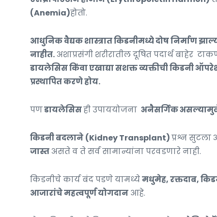
(Anemia)
होतो.
आधुनिक वैद्यक शास्त्रात किडनीमध्ये दोष निर्माण झाल
नाहीत.
अशाप्रसंगी शरीरातील दूषित पदार्थ बाहेर टाक
डायलेसिस किंवा एखाद्या सशक्त व्यक्तीची किडनी ऑपर
प्रस्थापित करणे होय.
पण
डायलेसिस
ही उपाययोजना
अनैसर्गिक असल्यामुळे
किडनी बदलाने
(Kidney Transplant)
प्रश्न सुटल
जास्त
असते व ते सर्व सामान्यांना परवडणारे नाही.
किडनीचे कार्य बंद पडणे यामध्ये
मधुमेह, रक्तदाब, किडन
आजारांचे महत्वपूर्ण योगदान
आहे.