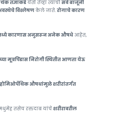
िक तज्ञाकडे
येतो तेव्हा त्याची
सर्व बाजूंनी
स्थेचे विश्लेषण
केले जाते.
रोगाचे कारण
मध्ये कारणास अनुसरून अनेक औषधे
आहेत,
्या मूत्रपिंडास निरोगी स्थितीत आणता येऊ
होमिओपॅथिक औषधांमुळे शरीरांतर्गत
धुमेह तसेच रक्तदाब यांचे
शरीरावरील