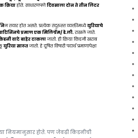
िक क्रिया
होते. साधारणपणे
दिवसाला दोन ते तीन लिटर
िनि
न तयार होत असते. प्रत्येक तंदुरुस्त व्यक्तीमध्ये
युरियाचे
याटिनिंनचे प्रमाण एक मिलिग्रॅम/ डे.ली.
राखले जाते.
 किडनी वाटे बाहेर टाकला
जातो. ही क्रिया किडनी खराब
ळू
युरिया साठत
जातो. हे दूषित विषारी पदार्थ प्रमाणापेक्षा
्या नियमानुसार होते. पण जेवढी किडनीची