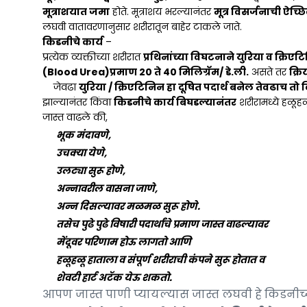
मूत्राशयात जमा
होते. मूत्राशय भरल्यानंतर
मूत्र विसर्जनाची ऐच्छ
लघवी वातावरणानुसार शरीरातून बाहेर टाकले जाते.
किडनीचे कार्य
–
प्रत्येक व्यक्तीच्या शरीरात
प्रथिनांच्या विघटनाने युरिया व क्रिएट
(Blood Urea)प्रमाण 20 ते 40 मिलिग्रॅम/ डे.ली.
असते तर
क्रि
जेवढा
युरिया / क्रिएटिनिन हा दूषित पदार्थ बनेल तेवढाच तो
झाल्यानंतर किंवा
किडनीचे कार्य बिघडल्यानंतर
शरीरामध्ये हळूह
जास्त वाढले की,
भूक मंदावणे,
उचक्या येणे,
उलट्या सुरू होणे,
अन्नावरील वासना जाणे,
अन्न दिसल्यावर मळमळ सुरू होणे.
तसेच पुढे पुढे विषारी पदार्थांचे प्रमाण जास्त वाढल्यावर
मेंदूवर परिणाम होऊ लागतो आणि
हळूहळू हाताला व संपूर्ण शरीराची कंपने सुरू होतात व
शेवटी हार्ट अटॅक येऊ शकतो.
आपण जास्त पाणी प्यायल्यास जास्त लघवी हे किडनीच