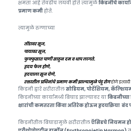
क्षमता आहे तेवढीच लघवी होते त्यामुळे
किडनीचे कार्या
प्रमाण कमी
होते.
त्यामुळे रुग्णाच्या
तोंडावर सूज,
पायावर सूज,
फुफ्फुसात पाणी साठून दम व धाप लागते.
हृदय फेल होणे,
हृदयाला सूज येणे,
रक्तातील
प्रथिनांचे प्रमाण कमी झाल्यामुळे पंडू रोग
होणे इत्यादी 
किडनी द्वारे शरीरातील
सोडियम, पोटॅशियम, कॅल्शियम, 
किडनीच्या कार्यामध्ये बिघाड झाल्यावर या
किडनीच्या
क्षारांची कमतरता किंवा अतिरेक होऊन हृदयक्रिया बंद पड
किडनीतील बिघाडामुळे शरीरातील
ऍसिडचे नियमन हो
एरीथ्रोपोएटीन हार्मोन (Erythropoietin Harmon)
त