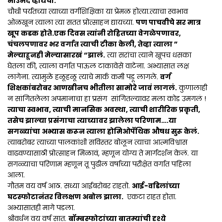
नाउमेद व्हायचा.
चौथी पर्यंतच्या त्याच्या वर्गशिक्षिका या प्रेमळ होत्या.त्याचा स्वभाव
ओळखून त्याला त्या सतत प्रोत्साहन द्यायच्या.
पण पाचवीचे सर मात्र
खूप कडक होते.एक दिवस त्यांनी रोहितच्या वेगळेपणावर,
चंचलपणावर भर वर्गात त्याची टीका केली, तेव्हा त्याला ”
मेल्याहूनही मेल्यासारखं “झालं.
त्या सरांचा त्याने खूपच धसका
घेतला की, त्याला वर्गात पाऊल टाकावेसे वाटेना. अभ्यासात लक्ष
लागेना. त्यामुळे हळूहळू त्याचे मार्क कमी पडू लागले.
वर्ग
शिक्षकांबरोबर आणखीनच भीतीला सामोरे जावं लागलं.
कुणालाही
न सांगितलेला अपमानाचा हा प्रसंग सांगितल्यावर मला कोड उमगलं !
त्याचा स्वभाव, त्याची मानसिक अवस्था, त्याची शारीरिक प्रकृती,
तसेच झाल्या प्रसंगाचा त्याच्यावर झालेला परिणाम….या
सगळ्यांचा अभ्यास करून त्याला होमिओपॅथिक औषध सुरू केलं.
त्याबरोबर त्याच्या पालकांशी सविस्तर बोलून त्याचा आत्मविश्वास
वाढवण्यासाठी प्रोत्साहन मिळावं, म्हणून योग्य ते मार्गदर्शन केलं. या
सगळ्याचा परिणाम म्हणून तू पुढील वर्षाच्या परीक्षेत वर्गात पहिला
आला.
गौतम वय वर्ष आठ. सध्या आईबरोबर राहतो.
आई-वडिलांच्या
घटस्फोटानंतर विलक्षण अबोल झाला.
एकटा राहत होता.
अभ्यासातही मागे पडला.
श्रीवर्धन वय वर्ष सात.
बॉम्बस्फोटांच्या बातम्यांची दृश्ये