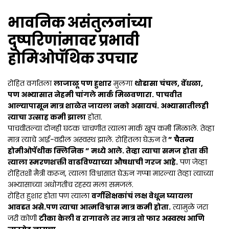
भावनिक असंतुलनांच्या
दुष्परिणांमावर प्रभावी
होमिओपॅथिक उपचार
रोहित वर्गातला
लाजाळू पण हुशार
मुलगा
थोडासा चंचल, वेंधळा,
पण अभ्यासात नेहमी चांगले मार्क मिळवणारा.
पाचवीत
आल्यापासून मात्र शाळेत जायला नको असायचं. अभ्यासातीलही
त्याचा उत्साह कमी झाला
होता.
पाचवीतल्या दोनही घटक चाचणीत त्याला मार्क खूप कमी मिळाले. तेव्हा
मात्र त्याचे आई-वडील अस्वस्थ झाले. रोहितला घेऊन ते
” चैतन्य
होमीओपॅथीक क्लिनिक ” मध्ये आले. तेव्हा त्याचा समज होता की
त्याला स्मरणशक्ती वाढविण्याच्या औषधाची गरज आहे.
पण जेव्हा
रोहितशी मैत्री करून, त्याला विश्वासात घेऊन गप्पा मारल्या तेव्हा त्याच्या
अभ्यासाच्या अधोगतीच रहस्य मला समजलं.
रोहित हुशार होता पण त्याला
वर्गशिक्षकांचं लक्ष वेधून घ्यायला
आवडत असे.पण त्याचा आत्मविश्वास मात्र कमी होता.
त्यामुळे जरा
जरी कोणी
टीका केली व रागावले तर मात्र तो फार अस्वस्थ आणि