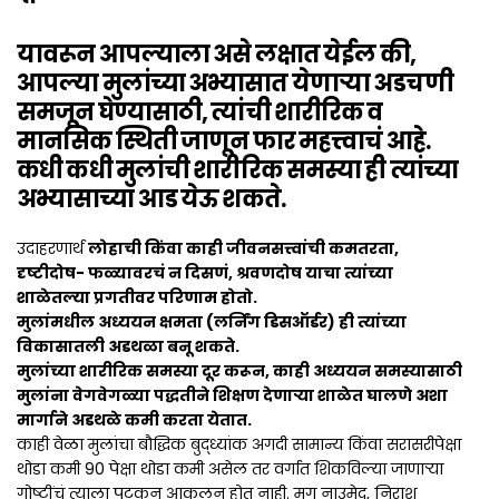
यावरून आपल्याला असे लक्षात येईल की,
आपल्या मुलांच्या अभ्यासात येणाऱ्या अडचणी
समजून घेण्यासाठी, त्यांची शारीरिक व
मानसिक स्थिती जाणून फार महत्त्वाचं आहे.
कधी कधी मुलांची शारीरिक समस्या ही त्यांच्या
अभ्यासाच्या आड येऊ शकते.
उदाहरणार्थ
लोहाची किंवा काही जीवनसत्त्वांची कमतरता,
दृष्टीदोष- फळ्यावरचं न दिसणं, श्रवणदोष याचा त्यांच्या
शाळेतल्या प्रगतीवर परिणाम होतो.
मु
लांमधील अध्ययन क्षमता (लर्निंग डिसऑर्डर) ही त्यांच्या
विकासातली अडथळा बनू शकते.
मुलांच्या शारीरिक समस्या दूर करून, काही अध्ययन समस्यासाठी
मुलांना वेगवेगळ्या पद्धतीने शिक्षण देणाऱ्या शाळेत घालणे अशा
मार्गाने अडथळे कमी करता येतात.
काही वेळा मुलांचा बौद्धिक बुद्ध्यांक अगदी सामान्य किंवा सरासरीपेक्षा
थोडा कमी 90 पेक्षा थोडा कमी असेल तर वर्गात शिकविल्या जाणाऱ्या
गोष्टींचं त्याला पटकन आकलन होत नाही. मग नाउमेद, निराश