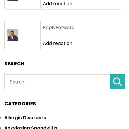
Add reaction
Reply
Forward
Add reaction
SEARCH
Search
for:
CATEGORIES
Allergic Disorders
Ankylosing Spondylitis