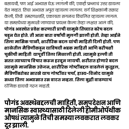
बसायची, पण आई अभ्यास घेऊ लागली की, एकही प्रश्नाचं उत्तर द्यायला
येत नव्हतं. तिचा अभ्यास अपुरा व्हायला लागला. वर्ग शिक्षकांनी तक्रार
केली, तिची स्मरणशक्ती, एकाग्रता सगळंच विचलित व्हायला लागलं.
या समस्येच्या मुळाशी जाण्याचा प्रयत्न केला तेव्हा लक्षात आलं की,
पोगंड अवस्थेत प्रवेश करणारी प्राची यामुळे तिच्यात बरेच बदल
घडून येत होते. ती आता बारा वर्षाची मुलगी झाली होती. तेव्हा आईने
तिला मासिक पाळी, शारीरिक बदल यांची माहिती दिली होती. पण
शाळेतील मैत्रिणीकडून याविषयी भडक माहिती आणि बरीचशी
चुकीची माहिती यापूर्वी तिला मिळाली होती. त्यामुळे हल्ली ती
सतत त्याच्याच विचार करून हरवून जायची. शरीरात होणारे बदल
त्यामुळे मानसिक उत्तेजन, शारीरिक गोष्टींबद्दल वाढलेलं कुतूहल,
मैत्रिणींबरोबर सारखे याच गोष्टींवर चर्चा, हास्य-विनोद यामुळे
सध्या तिला अभ्यासात रस वाटत नव्हता. तिला बुद्धी वाढण्याचं
टॉनिक द्यायची गरज नव्हती.
पौगंड अवस्थेबद्दलची माहिती, समुपदेशन आणि
मानसिक स्वास्थ्यासाठी दिलेली होमीओपॅथीक
औषधं त्यामुळे तिची समस्या लवकरात लवकर
दूर झाली.