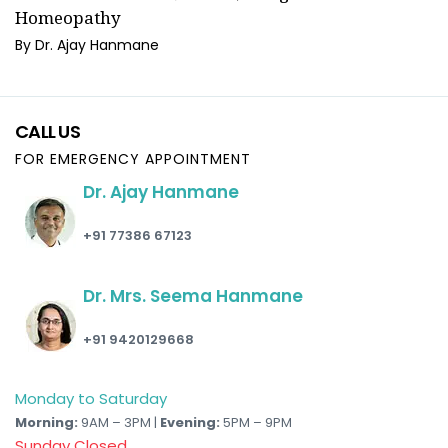
Homeopathy
By Dr. Ajay Hanmane
CALL US
FOR EMERGENCY APPOINTMENT
Dr. Ajay Hanmane
+91 77386 67123
Dr. Mrs. Seema Hanmane
+91 9420129668
Monday to Saturday
Morning:
9AM – 3PM |
Evening:
5PM – 9PM
Sunday Closed