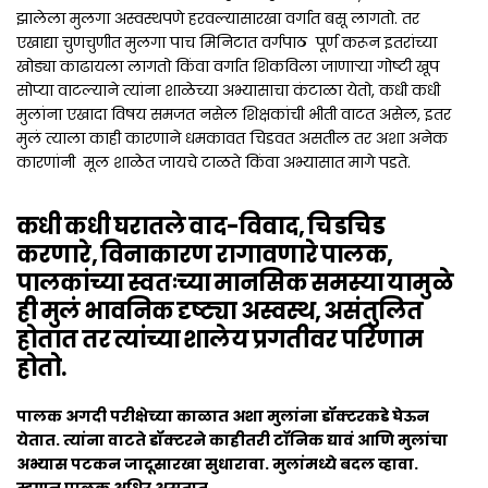
झालेला मुलगा अस्वस्थपणे हरवल्यासारखा वर्गात बसू लागतो. तर
एखाद्या चुणचुणीत मुलगा पाच मिनिटात वर्गपाठ पूर्ण करून इतरांच्या
खोड्या काढायला लागतो किंवा वर्गात शिकविला जाणाऱ्या गोष्टी खूप
सोप्या वाटल्याने त्यांना शाळेच्या अभ्यासाचा कंटाळा येतो, कधी कधी
मुलांना एखादा विषय समजत नसेल शिक्षकांची भीती वाटत असेल, इतर
मुलं त्याला काही कारणाने धमकावत चिडवत असतील तर अशा अनेक
कारणांनी मूल शाळेत जायचे टाळते किंवा अभ्यासात मागे पडते.
कधी कधी घरातले वाद-विवाद, चिडचिड
करणारे, विनाकारण रागावणारे पालक,
पालकांच्या स्वतःच्या मानसिक समस्या यामुळे
ही मुलं भावनिक दृष्ट्या अस्वस्थ, असंतुलित
होतात तर त्यांच्या शालेय प्रगतीवर परिणाम
होतो.
पालक अगदी परीक्षेच्या काळात अशा मुलांना डॉक्टरकडे घेऊन
येतात. त्यांना वाटते डॉक्टरने काहीतरी टॉनिक द्यावं आणि मुलांचा
अभ्यास पटकन जादूसारखा सुधारावा. मुलांमध्ये बदल व्हावा.