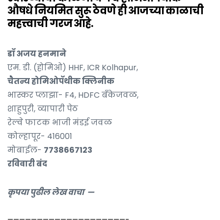
औषधे नियमित सुरू ठेवणे ही आजच्या काळाची
महत्त्वाची गरज आहे.
डॉ अजय हनमाने
एम. डी. (होमिओ) HHF, ICR Kolhapur,
चैतन्य होमिओपॅथीक क्लिनीक
भास्कर प्लाझा- F4, HDFC बॅंकेजवळ,
शाहुपुरी, व्यापारी पेठ
रेल्वे फाटक भाजी मंडई जवळ
कोल्हापूर- 416001
मोबाईल-
7738667123
रविवारी बंद
कृपया पुढील लेख वाचा —
————————————————————-