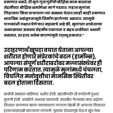
प्रमाणात असते, ती मुलं गुंतागुंतीची बौ
द्धिक काम करताना
नेहमीच्या बौद्धिक क्षमतेपेक्षा मागे पडतात. लहान मुलांना
लिहायला किंवा वाचायला ज्या समस्या येतात त्याही काही प्रमाणात
भावनिक असंतुलनामुळे निर्माण झालेल्या असतात. त्यामुळे
पालकांनी लक्षात घेणे फार महत्त्वाचे आहे की, मुलांच्या शाळेतल्या
अभ्यासाच्या समस्या नेहमीच एकाग्रता व सहन शक्तीच्या अभावी
नसतात, तर इतर अनेक कारणांमुळे उद्भवू शकतात.”
उदाहरणार्थ खूपदा वयात येताना आपल्या
शरीरात होणारे संप्रेरकांचे बदल (हार्मोन्स),
आपल्या संपूर्ण शरीराबरोबर मज्जासंस्थेवर ही
परिणाम करतात. त्यामुळे मुलांमध्ये चंचलता,
विचलित मनोवृत्तीचा मानसिक स्थितीवर
बदल होताना दिसतात.
प्राचीची समस्या थोडीफार अशीच होती. सहावीपर्यंत ती वर्गातली हुशार
मुलगी होती. आवडीने अभ्यास करायची. सातवीत गेल्यावर मात्र आईला
तिच्यात चांगलाच बदल जाणवायला लागला.नेहमी ती आपल्या विचारात
हरवल्यासारखी वाटायला लागली. पुस्तक डोळ्यापुढे घेऊन खूप वेळ