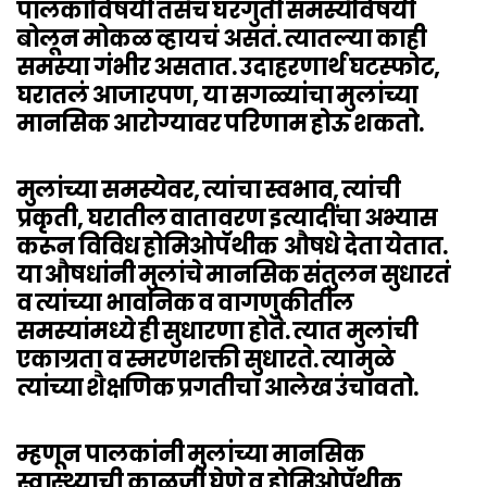
पालकांविषयी तसेच घरगुती समस्येविषयी
बोलून मोकळ व्हायचं असतं. त्यातल्या काही
समस्या गंभीर असतात. उदाहरणार्थ घटस्फोट,
घरातलं आजारपण, या सगळ्यांचा मुलांच्या
मानसिक आरोग्यावर परिणाम होऊ शकतो.
मुलांच्या समस्येवर, त्यांचा स्वभाव, त्यांची
प्रकृती, घरातील वातावरण इत्यादींचा अभ्यास
करून विविध होमिओपॅथीक औषधे देता येतात.
या औषधांनी मुलांचे मानसिक संतुलन सुधारतं
व त्यांच्या भावनिक व वागणुकीतील
समस्यांमध्ये ही सुधारणा होते. त्यात मुलांची
एकाग्रता व स्मरणशक्ती सुधारते. त्यामुळे
त्यांच्या शैक्षणिक प्रगतीचा आलेख उंचावतो.
म्हणून पालकांनी मुलांच्या मानसिक
स्वास्थ्याची काळजी घेणे व होमिओपॅथीक