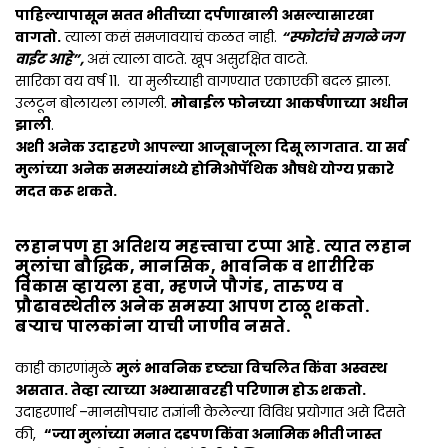
पाहिल्यापासून सतत भीतीच्या दर्पणाखाली असल्यासारखा
वागतो.
त्याला कसं समजावयाचं कळत नाही.
“स्फोटांचे सगळे जग
वाईट आहे”,
असं त्याला वाटते. खूप असुरक्षित वाटते.
सारिका वय वर्ष 11. या मुलीच्याही वागण्यात एकाएकी बदल झाला.
उलटून बोलायला लागली.
मोबाईल फोनच्या आकर्षणाच्या
अधीन
झाली
.
अशी अनेक उदाहरणे आपल्या आजूबाजूला दिसू लागतात. या सर्व
मुलांच्या अनेक समस्यांमध्ये होमिओपॅथिक औषधे योग्य प्रकारे
मदत करू शकते.
लहानपण हा अतिशय महत्त्वाचा टप्पा आहे. त्यात लहान
मुलांचा बौद्धिक, मानसिक, भावनिक व शारीरिक
विकास व्हायला हवा, म्हणजे पौगंड, तारुण्य व
प्रौढावस्थेतील अनेक समस्या आपण टाळू शकतो.
बऱ्याच पालकांना याची जाणीव नसते.
काही कारणांमुळे
मुलं भावनिक दृष्ट्या विचलित किंवा अस्वस्थ
असतात. तेव्हा त्याच्या अभ्यासावरही परिणाम होऊ शकतो.
उदाहरणार्थ –मानसोपचार तज्ञांनी केलेल्या विविध प्रयोगात असे दिसते
की,
“ज्या मुलांच्या मनात दडपण किंवा अनामिक भीती जास्त