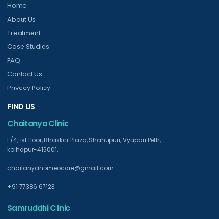
Home
About Us
Treatment
Case Studies
FAQ
Contact Us
Privacy Policy
FIND US
Chaitanya Clinic
F/4, 1st floor, Bhaskar Plaza, Shahupuri, Vyapari Peth,
kolhapur-416001.
chaitanyahomeocare@gmail.com
+91 77386 67123
Samruddhi Clinic