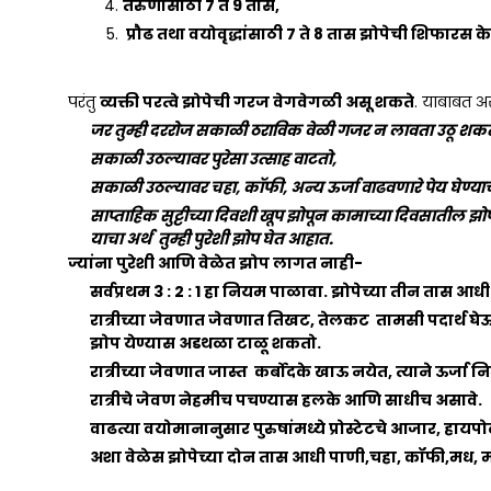
तरुणांसाठी 7 ते 9 तास,
प्रौढ तथा वयोवृद्धांसाठी 7 ते 8 तास झोपेची शिफारस क
परंतु
व्यक्ती परत्वे झोपेची गरज वेगवेगळी असू शकते
. याबाबत अ
जर तुम्ही दररोज सकाळी ठराविक वेळी गजर न लावता उठू शक
सकाळी उठल्यावर पुरेसा उत्साह वाटतो,
सकाळी उठल्यावर चहा, कॉफी, अन्य ऊर्जा वाढवणारे पेय घेण्य
साप्ताहिक सुट्टीच्या दिवशी खूप झोपून कामाच्या दिवसातील
याचा अर्थ तुम्ही पुरेशी झोप घेत आहात.
ज्यांना पुरेशी आणि वेळेत झोप लागत नाही-
सर्वप्रथम 3 : 2 : 1 हा नियम पाळावा. झोपेच्या तीन तास आ
रात्रीच्या जेवणात जेवणात तिखट, तेलकट तामसी पदार्थ घ
झोप येण्यास अडथळा टाळू शकतो.
रात्रीच्या जेवणात जास्त कर्बोदके खाऊ नयेत, त्याने ऊर्ज
रात्रीचे जेवण नेहमीच पचण्यास हलके आणि साधीच असावे.
वाढत्या वयोमानानुसार पुरुषांमध्ये प्रोस्टेटचे आजार, हायप
अशा वेळेस झोपेच्या दोन तास आधी पाणी,चहा, कॉफी,मध, मद्