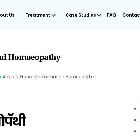
out Us
Treatment
Case Studies
FAQ
Contac
a and Homoeopathy
Anxiety General Information Homeopathic
ओपॅथी