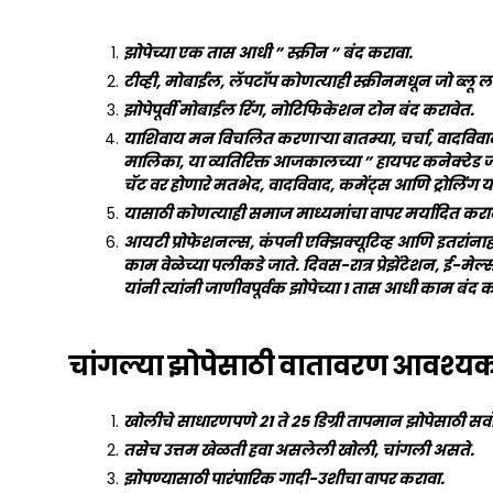
झोपेच्या एक तास आधी ” स्क्रीन ” बंद करावा.
टीव्ही, मोबाईल, लॅपटॉप कोणत्याही स्क्रीनमधून जो ब्लू
झोपेपूर्वी मोबाईल रिंग, नोटिफिकेशन टोन बंद करावेत.
याशिवाय मन विचलित करणाऱ्या बातम्या, चर्चा, वादविवाद
मालिका, या व्यतिरिक्त आजकालच्या ” हायपर कनेक्टेड
चॅट वर होणारे मतभेद, वादविवाद, कमेंट्स आणि ट्रोलिंग य
यासाठी कोणत्याही समाज माध्यमांचा वापर मर्यादित करा
आयटी प्रोफेशनल्स, कंपनी एक्झिक्यूटिव्ह आणि इतरांनाही
काम वेळेच्या पलीकडे जाते. दिवस-रात्र प्रेझेंटेशन, ई-मेल्स,
यांनी त्यांनी जाणीवपूर्वक झोपेच्या 1 तास आधी काम बंद 
चांगल्या झोपेसाठी वातावरण आवश्य
खोलीचे साधारणपणे 21 ते 25 डिग्री तापमान झोपेसाठी सर्व
तसेच उत्तम खेळती हवा असलेली खोली, चांगली असते.
झोपण्यासाठी पारंपारिक गादी-उशीचा वापर करावा.