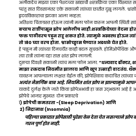
अलीकडेच माझ्या एका पेशंटच्या खांद्याची शस्त्रक्रिया एका विख्यात स
परंतु सात दिवसानंतर एके सकाळी त्यांच्या छातीत दुखू लागले. श्वासोच्
हृदयविकाराचा झटका आला नव्हता.
अतिशय चिंताग्रस्त होऊन त्यांनी मला फोन करून आपली स्थिती सांगि
बऱ्याच रात्रींपासून झोप आलेलीच नाही.शस्त्रक्रियेच्या वेदना 
फक्त पाठीवरच पडून राहू शकत होते. त्यामुळे अस्वस्थ होऊन त्य
तो 180 च्या वरच होता. श्वासोच्छ्वास घेण्यात अडथळे येत होते.
हे पाहून मी त्यांच्या दिनचर्येत काही बदल सुचवले. होमिओपॅथिक औष
त्या रात्री त्यांना दहा तास शांत झोप लागली.
दुसऱ्या दिवशी सकाळी त्यांचं मला फोन आला.
“धन्यवाद डॉक्टर, श
माझा रक्तदाब नियमीत झालाय आणि खूप उत्साही वाटतंय. थँक्
यावरून आपल्याला लक्षात येईल की, झोपेशिवाय कदाचित त्यांच्या 
अत्यंत नैसर्गिक बाब आहे. नियमित शांत झोप न झाल्यामुळे आप
याकडे दुर्लक्ष केले जाते किंवा झोपेअभावी हा त्रास उद्भवला आहे हे अ
झोपेचे आजार मुख्यतः दोन प्रकारचे
1
) झोपेची कमतरता -(Sleep Deprivation) आणि
2) निद्रानाश (Insomnia)
पहिल्या प्रकारात झोपेसाठी पुरेसा वेळ देता येत नसल्याने झोप
गरज पूर्ण होत नाही.