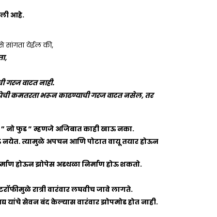
ेली आहे.
से सांगता येईल की,
ता,
ाची गरज वाटत नाही.
 झोपेची कमतरता भरून काढण्याची गरज वाटत नसेल, तर
धी ” नो फुड ” म्हणजे अजिबात काही खाऊ नका.
ेऊ नयेत. त्यामुळे अपचन आणि पोटात वायू तयार होऊन
ा निर्माण होऊन झोपेस अडथळा निर्माण होऊ शकतो.
ोटरॉफीमुळे रात्री वारंवार लघवीच जावे लागते.
य यांचे सेवन बंद केल्यास वारंवार झोपमोड होत नाही.