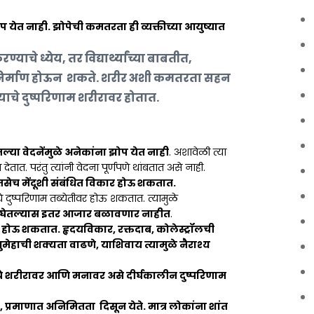
झोप येत नाही. झोपेची कमतरता ही व्यक्तीच्या आयुष्यात
ण्याचे ध्येय,
तर विद्यार्थ्यांच्या बाबतीत,
ता निर्माण होऊन शकते. शरीर अशी कमतरता सहन
याचे दुष्परिणाम शरीरावर होतात.
ल्या वेदनेंमुळे अनेकांना झोप येत नाही
. अशावेळी त्या
ेतात. परंतु त्यांनी वेदना पूर्णपणे थांबतात असे नाही.
 तसेच मेंदूशी संबंधित विकार होऊ शकतात.
ुष्परिणाम तब्येतीवर होऊ शकतात. त्यामुळे
ी घेतल्यास इतर आजार बळावणार नाहीत
.
ण होऊ शकतात. हृदयविकार, रक्तदाब, कोलेस्ट्रॉलची
ुमेहाची शक्यता वाढणे, याशिवाय त्यामुळे नैराश्य
चे शरीरावर आणि मनावर असे दीर्घकालीन दुष्परिणाम
 प्रमाणात अनिमितता दिसून येते. मात्र लोकांना शांत