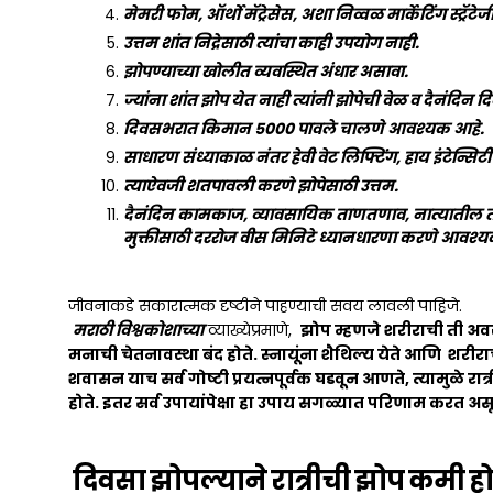
मेमरी फोम, ऑर्थो मॅट्रेसेस, अशा निव्वळ मार्केटिंग स्ट्रॅट
उत्तम शांत निद्रेसाठी त्यांचा काही उपयोग नाही.
झोपण्याच्या खोलीत व्यवस्थित अंधार असावा.
ज्यांना शांत झोप येत नाही त्यांनी झोपेची वेळ व दैनंदिन द
दिवसभरात किमान 5000 पावले चालणे आवश्यक आहे.
साधारण संध्याकाळ नंतर हेवी वेट लिफ्टिंग, हाय इंटेन्सि
त्याऐवजी शतपावली करणे झोपेसाठी उत्तम.
दैनंदिन कामकाज, व्यावसायिक ताणतणाव, नात्यातील ताणतण
मुक्तीसाठी दररोज वीस मिनिटे ध्यानधारणा करणे आवश्य
जीवनाकडे सकारात्मक दृष्टीने पाहण्याची सवय लावली पाहिजे.
मराठी विश्वकोशाच्या
व्याख्येप्रमाणे,
झोप म्हणजे शरीराची ती अवस्
मनाची चेतनावस्था बंद होते. स्नायूंना शैथिल्य येते आणि शरी
शवासन याच सर्व गोष्टी प्रयत्नपूर्वक घडवून आणते, त्यामुळे रात्
होते. इतर सर्व उपायांपेक्षा हा उपाय सगळ्यात परिणाम करत अ
दिवसा झोपल्याने रात्रीची झोप कमी हो