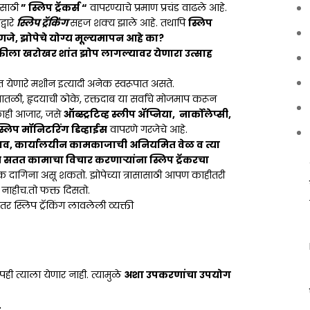
ासाठी
” स्लिप ट्रॅकर्स “
वापरण्याचे प्रमाण प्रचंड वाढले आहे.
्वारे
स्लिप ट्रॅकिंग
सहज शक्य झाले आहे. तथापि
स्लिप
हणजे,
झोपेचे योग्य मूल्यमापन आहे का?
्यक्तीला खरोखर शांत झोप लागल्यावर येणारा उत्साह
त येणारे मशीन इत्यादी अनेक स्वरूपात असते.
पातळी, हृदयाची ठोके, रक्तदाब या सर्वांचे मोजमाप करून
 काही आजार, जसे
ऑब्स्ट्रटिव्ह स्लीप ॲप्निया, नार्कोलेप्सी,
्लिप मॉनिटरिंग डिव्हाईस
वापरणे गरजेचे आहे.
ाव, कार्यालयीन कामकाजाची अनियमित वेळ व त्या
 सतत कामाचा विचार करणाऱ्यांना स्लिप ट्रॅकरचा
 एक दागिना असू शकतो. झोपेच्या त्रासासाठी आपण काहीतरी
त नाहीच.तो फक्त दिसतो.
तर स्लिप ट्रॅकिंग लावलेली व्यक्ती
ी त्याला येणार नाही. त्यामुळे
अशा उपकरणांचा उपयोग
-