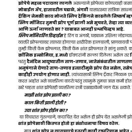
झोपेचे महत्त्व पटायला लागले
असल्याने झोपेच्या कोणत्याही त्रास
मोबाईल ॲप, हातावरील घडाळे, अंगठी
यासारख्या तांत्रिक साधनांद
ट्रॅकिंग नेमकी काय मोजते स्लिप ट्रेकिंगने काढलेले निष्कर्ष म्
स्लिप मॉनिटर तुमची झोप पूर्ण झाली असे सुचवते, तेव्हा त्या व
आणि ऊर्जा जाणवते का ? याबाबत आजही प्रश्नचिन्हच आहे.
स्लिप मॉनिटरिंग डिव्हाईस
हे रिंग व अंगठी, घड्याळ उशिला जोडण्या
व्यक्ती झोपल्यावर त्याच्या होणाऱ्या शारीरिक हालचाली, प्राणवायची 
तुम्ही किती वेळ झोपलात, किती वेळ शांत झोपलात ते सांगू शकते.
क्रॉनिक इन्सोमिया, इ.मध्ये
डॉक्टरांनी सल्ला दिलेला असेल तर
स
परंतु
दैनंदिन आयुष्यातील ताण-तणाव, नातेसंबंधातील ताणतण
अनुषंगाने येणारे ताण-तणाव इत्यादीमुळे झोप येत नसेल, तसेच
काहीही उपयोग होणार नाही.
त्यांच्यासाठी स्लिप ट्रॅकर निव्वळ
करत आहोत असे व्यक्तीला वाटते.परंतु त्यामुळे तुमचा त्रास कमी हो
खरे पाहता शांत झोपेतही व्यक्तीला रात्री एखाद्यावेळी जाग येऊ शकते. 
माझी शांत झोप झाली का ?
काल किती झाली होती ?
उद्या शांत झोप होईल का ?
या विचारात गुंतल्याने, कदाचित येत असेल ही झोप येत असलेली झोपह
शांत झोपेसाठी कितपत होतो हा संशोधनाचा विषय ठरेल.
मात्र
शांत झोप न लागण्याचे इतरही काही दुष्परिणाम आहेत.