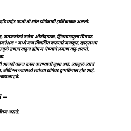
 लाईट बाहेर पडतो तो शांत झोपेसाठी हानिकारक असतो.
, मतमतांतरे तसेच भीतीदायक, हिंसाचारयुक्त चित्रपट
 जनरेशन ” मध्ये मन विचलित करणारे मजकूर, व्हाट्सअप
ामुळे तणाव वाढून झोप न येण्याचे प्रमाण वाढू शकते.
वा.
 आजही घरून काम करण्याची मुभा आहे. त्यामुळे त्यांचे
 मीटिंग्ज ज्यामध्ये त्यांच्या झोपेवर दुष्परिणाम होत आहे.
करायला हवे.
क –
ोत्तम असते.