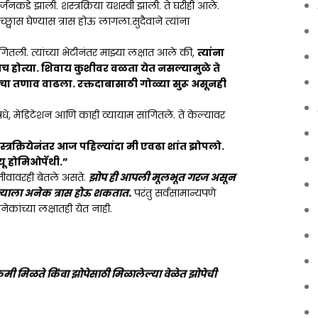
र्जनकडे झाली. शस्त्रक्रिया यशस्वी झाली. ते घरीही आले.
छ्वास घेण्यास त्रास होऊ लागला.सुदैवाने त्यांना
तली. त्यांच्या भेटीनंतर माझ्या लक्षात आले की,
त्यांना
होतच होत्या. शिवाय कुशीवर वळता येत नसल्यामुळे ते
ांचा तणाव वाढला. रक्तदाबासाठी गोळ्या सुरू असूनही
धे, मेडिटेशन आणि काही व्यायाम सांगितले. ते केल्यावर
स्त्रक्रियेनंतर आज पहिल्यांदा मी एवढा शांत झोपलो.
यू होमिओपॅथी.”
जीवावरही बेतले असते.
झोप ही आपली मूलभूत गरज असून
ल्याला अनेक त्रास होऊ शकतात.
परंतु सर्वसामान्यपणे
नेकांच्या लक्षातही येत नाही.
 कमी मिळते किंवा झोपेसाठी मिळालेल्या वेळेत झोपेची