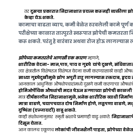
तर
दुसऱ्या प्रकारात निद्रानाशात प्रयत्न करूनही व्यक्तीला 
केव्हा येऊ शकते.
कामाचा वाढता व्याप, कमी वेळेत ठरवलेली कामे पूर्ण कर
परीक्षेच्या काळात तात्पुरते स्वरूपात झोपेची कमतर
करू शकते. परंतु हे वारंवार अथवा रोज होऊ लागल्यास त्
झोपेच्या कमतरतेचे आणखी एक कारण
म्हणजे,
शारीरिक वेदना- मान,पाठ, पाय व गुडघे यांचे दुखणे, संधिवातात
त्या क्षेत्रातील विशेषतज्ञ विशेषज्ञ वेदना कमी करण्यासाठी काही औषध द
साध्या गुडघेदुखीमुळे झोप अपुरी राहू लागल्यास रक्तदाब, हृदय
आजकाल आधुनिक औषधोपचारांमध्ये दुखणे कमी करणाऱ्या औषधांचे द
होमिओपॅथिक औषधांची मदत घेऊन रुग्णाच्या झोपेची काळज
मात्र
दीर्घकालीन निद्रानाशामुळे,अनेक शारीरिक व्याधी निर्मा
मात्रा वाढणे, चयापचयात दोष निर्माण होणे, लठ्ठपणा वाढणे, मध
दुष्चिंता (एन्जायटी) वाढू शकते.
काही संशोधनानुसार स्मृती भ्रंशाचे प्रमाणही वाढू शकते.
निद्रानाशा
दिसून येतात.
आज कालच एकूणच
लोकांची जीवनशैली पाहता, झोपेच्या वेळेत,