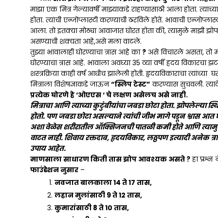
माझा एक मित्र गेल्यावर्षी माझ्याकडे राहण्यासाठी आला होता. त्याच्
होता. त्यांची एन्जोप्लास्टी करण्याची ठरविले होते. भावाची एन्जोप्लास्
आला. तो इतक्या मोठ्या आवाजात घोरत होता की, त्यामुळे माझी झो
असण्याची शक्यता आहे,असे मला वाटले.
तुझ्या भावालाही घोरण्याचा त्रास आहे का
?
असे विचारले असता, तो म
घोरण्याचा त्रास आहे. भावाला अवघ्या 35 व्या वर्षी ह्रदय विकारच
शस्त्रक्रिया काही वर्ष आधीच झालेली होती. हृदयविकाराचा त्यांच्या घ
मित्राला विशेषज्ञाकडे जाऊन
“स्लिप टेस्ट”
करण्यास सुचवली. त्याव
प्रत्येक घोरणे हे ‘ओएएस ‘ चे लक्षण असेलच असे नाही.
मित्राचा आणि त्याच्या कुटुंबीयांचा जबडा छोटा होता. झोपलेल्या
होतो. पण जबडा छोटा असल्याने त्यांची जीभ मागे पडून श्वास आत 
अशा वेळेस शरीरातील ऑक्सिजनची पातळी कमी होते आणि त्यामुळे 8
वाटत नाही. शिवाय रक्तदाब, हृदयविकार, लठ्ठपण इत्यादी अनेक त्
उपाय आहेत.
माणसाला साधारण किती तास झोप आवश्यक असते ?
हा प्रश्न
फाउंडेशन नुसार
–
नवजात बालकाला 14 ते 17 तास,
लहान मुलांसाठी 9 ते 12 तास,
कुमारांसाठी 8 ते 10 तास,