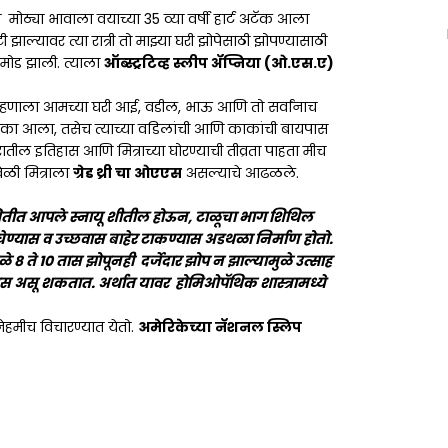
या मोठ्या भावाला वयाच्या 35 व्या वर्षी हार्ट अटॅक आला
टी झाल्यावर त्या रात्री तो माझ्या घरी झोपेसाठी झोपण्यासाठी
पमोड झाली. त्याला
ऑब्स्ट्रटिव्ह स्लीप ॲप्निया (ओ.एस.ए)
्हणाला आमच्या घरी आई, वडील, भाऊ आणि तो सर्वांनाच
ा झटका आला, तसेच त्याच्या वडिलांची आणि काकांची बायपास
रातील इतिहास आणि मित्राच्या घोरण्याची तीव्रता पाहता मीच
ेळी मित्राला
ग्रेड थ्री चा ओएएस
असल्याचे आढळले.
 स्थितीत आपले स्नायू शीतील होऊन, टाळूचा भाग शिथिल
घेण्यास व उच्छवास बाहेर टाकण्यास अडथळा निर्माण होतो.
 ते 10 तास झोपूनही दर्जेदार झोप न झाल्यामुळे उत्साह
रास असू शकतात. अर्थात यावर होमिओपॅथिक शास्त्रामध्ये
 नेहमीच विचारण्यात येतो.
अमेरिकेच्या नॅशनल स्लिप