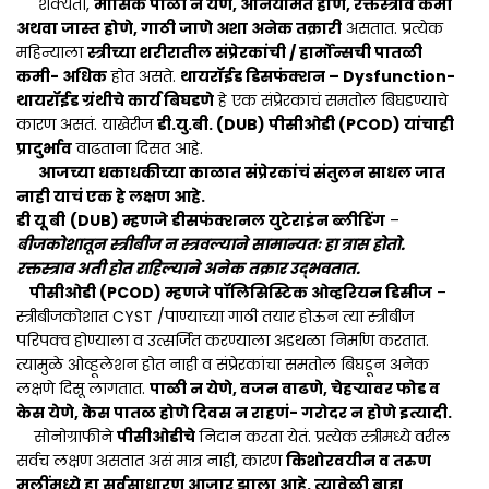
शक्यतो,
मासिक पाळी न येणे, अनियमित होणे, रक्तस्त्राव कमी
अथवा जास्त होणे, गाठी जाणे अशा अनेक तक्रारी
असतात. प्रत्येक
महिन्याला
स्त्रीच्या शरीरातील संप्रेरकांची / हार्मोन्सची पातळी
कमी- अधिक
होत असते.
थायरॉईड डिसफंक्शन – Dysfunction-
थायरॉईड ग्रंथीचे कार्य बिघडणे
हे एक संप्रेरकाचं समतोल बिघडण्याचे
कारण असतं. याखेरीज
डी.यु.बी. (DUB) पीसीओडी (PCOD) यांचाही
प्रादुर्भाव
वाढताना दिसत आहे.
आजच्या धकाधकीच्या काळात संप्रेरकांचं संतुलन साधल जात
नाही याचं एक हे लक्षण आहे.
डी यू बी
(DUB) म्हणजे डीसफंक्शनल युटेराइंन ब्लीडिंग
–
बीजकोशातून स्त्रीबीज न स्त्रवल्याने सामान्यतः हा त्रास होतो.
रक्तस्त्राव अती होत राहिल्याने अनेक तक्रार उद्भवतात.
पीसीओडी (PCOD) म्हणजे पॉलिसिस्टिक ओव्हरियन डिसीज
–
स्त्रीबीजकोशात CYST /पाण्याच्या गाठी तयार होऊन त्या स्त्रीबीज
परिपक्व होण्याला व उत्सर्जित करण्याला अडथळा निर्माण करतात.
त्यामुळे ओव्हूलेशन होत नाही व संप्रेरकांचा समतोल बिघडून अनेक
लक्षणे दिसू लागतात.
पाळी न येणे, वजन वाढणे, चेहऱ्यावर फोड व
केस येणे, केस पातळ होणे दिवस न राहणं- गरोदर न होणे इत्यादी.
सोनोग्राफीने
पीसीओडीचे
निदान करता येतं. प्रत्येक स्त्रीमध्ये वरील
सर्वच लक्षण असतात असं मात्र नाही, कारण
किशोरवयीन व तरुण
मुलींमध्ये हा सर्वसाधारण आजार झाला आहे. त्यावेळी बाह्य