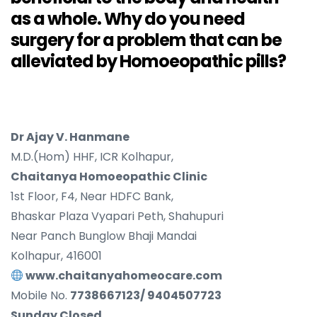
as a whole. W
hy do you need
surgery for a problem that can be
alleviated by Homoeopathic pills?
Dr Ajay V. Hanmane
M.D.(Hom) HHF, ICR Kolhapur,
Chaitanya Homoeopathic Clinic
1st Floor, F4, Near HDFC Bank,
Bhaskar Plaza Vyapari Peth, Shahupuri
Near Panch Bunglow Bhaji Mandai
Kolhapur, 416001
www.chaitanyahomeocare.com
Mobile No.
7738667123/ 9404507723
Sunday Closed.