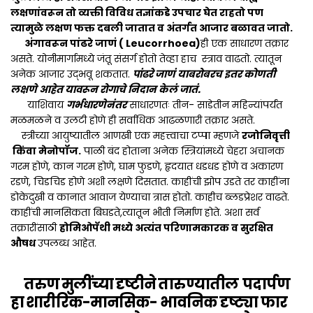
लक्षणांवरून तो व्यक्ती विविध तज्ञांकडे उपचार घेत राहतो पण
त्यामुळे लक्षण फक्त दबली जातात व अंतर्गत आजार बळावत जातो.
अंगावरून पांढरे जाणं ( Leucorrhoea)
ही एक साधारण तक्रार
असते. योनीमार्गामध्ये जंतू संसर्ग होतो तेव्हा हाच स्त्राव वाढतो. त्यातून
अनेक आजार उद्भवू शकतात.
पांढरे जाणं याबरोबरच इतर कोणती
लक्षणे आहेत यावरून रोगाचे निदान केलं जातं.
याशिवाय
गर्भधारणेनंतर
साधारणतः तीन- साडेतीन महिन्यांपर्यंत
मळमळने व उलटी होणे ही सर्वाधिक आढळणारी तक्रार असते.
स्त्रीच्या आयुष्यातील आणखी एक महत्त्वाचा टप्पा म्हणजे
रजोनिवृत्ती
किंवा मेनोपॉज.
पाळी बंद होताना अनेक स्त्रियांमध्ये चेहरा अचानक
गरम होणे, कान गरम होणे, घाम फुडणे, हृदयात धडधड होणे व अकारण
रडणे, चिडचिड होणे अशी लक्षणे दिसतात. काहींची झोप उडते तर काहींना
डोकेदुखी व कानात आवाज येण्याचा त्रास होतो. काहीच ब्लडप्रेशर वाढते.
काहींची मानसिकता बिघडते,त्यातून भीती निर्माण होते. अशा सर्व
तक्रारींसाठी
होमिओपॅथी मध्ये अत्यंत परिणामकारक व सुरक्षित
औषध
उपलब्ध आहेत.
तरुण मुलींच्या दृष्टीने तारुण्यातील पदार्पण
हा शारीरिक-मानसिक- भावनिक दृष्ट्या फार