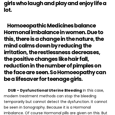
girls who laugh and play and enjoy life a
lot.
Homoeopathic Medicines balance
Hormonal imbalance in women. Due to
this, there is a change in the nature, the
mind calms down by reducing the
irritation, the restlessness decreases,
the positive changes like hair fall,
reduction in the number of pimples on
the face are seen.
So
Homoeopathy can
be a lifesaver for teenage girls.
DUB – Dysfunctional Uterine Bleeding
In this case,
modern treatment methods can stop the bleeding
temporarily but cannot detect the dysfunction. It cannot
be seen in Sonography. Because it is a Hormonal
imbalance. Of course Hormonal pills are given on this. But