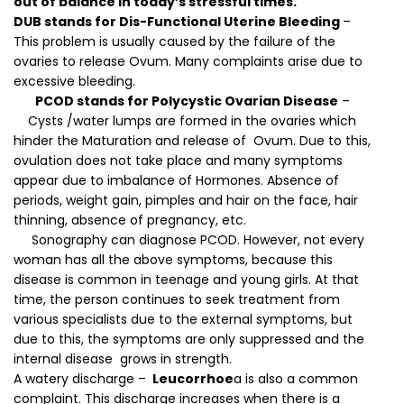
out of balance in today’s stressful times.
DUB stands for Dis-Functional Uterine Bleeding
–
This problem is usually caused by the failure of the
ovaries to release Ovum. Many complaints arise due to
excessive bleeding.
PCOD stands for Polycystic Ovarian Disease
–
Cysts /water lumps are formed in the ovaries which
hinder the Maturation and release of Ovum. Due to this,
ovulation does not take place and many symptoms
appear due to imbalance of Hormones. Absence of
periods, weight gain, pimples and hair on the face, hair
thinning, absence of pregnancy, etc.
Sonography can diagnose PCOD. However, not every
woman has all the above symptoms, because this
disease is common in teenage and young girls. At that
time, the person continues to seek treatment from
various specialists due to the external symptoms, but
due to this, the symptoms are only suppressed and the
internal disease grows in strength.
A watery discharge –
Leucorrhoe
a is also a common
complaint. This discharge increases when there is a