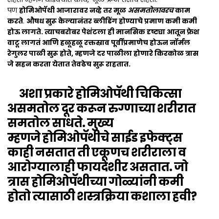
पण
होमिओपॅथी आजारावर नव्हे तर मूळ
अस
म
तोलावरच
काम
करते
.
औषध सुरू केल्यानंतर ब्लीडिंग होण्याचे प्रमाण कमी कमी
होऊ लागते. त्याचबरोबर पेशंटला ही मानसिक दृष्ट्या आतून फ्रेश
वाटू लागतं आणि हळूहळू रक्तस्राव पूर्वीप्रमाणेच होऊन नॉर्मल
रेगुलर पाळी सुरू होते, म्हणजे दर पाळीला होणारे किरकोळ त्रास
जे सहन करता येतात तेवढेच सुरू राहतात.
अशा प्रकारे
होमिओपॅथी चिकित्सा
असमतोल दूर करून रुग्णाच्या शरीरात
समतोल साधते.
मुख्य
म्हणजे
होमिओपॅथीचे साईड इफेक्ट्स
काही नसतात
ती एकूणच शरीराला व
आरोग्यालाही फायदेशीर असतात. जो
त्रास
होमिओपॅथीच्या गोळ्यांनी कमी
होतो त्यासाठी शस्त्रक्रिया कशाला हवी?