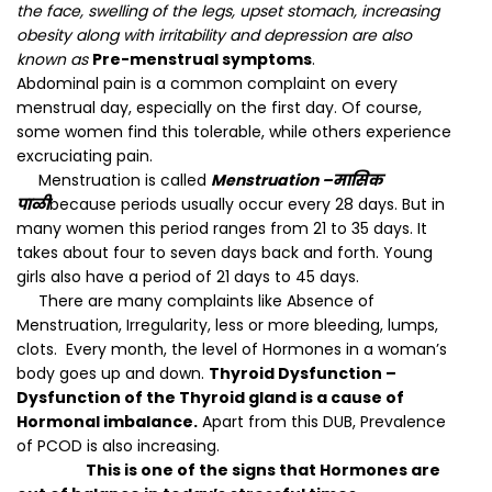
the face, swelling of the legs, upset stomach, increasing
obesity along with irritability and depression are also
known as
Pre-menstrual symptoms
.
Abdominal pain is a common complaint on every
menstrual day, especially on the first day. Of course,
some women find this tolerable, while others experience
excruciating pain.
Menstruation is called
Menstruation –
मासिक
पाळी
because periods usually occur every 28 days. But in
many women this period ranges from 21 to 35 days. It
takes about four to seven days back and forth. Young
girls also have a period of 21 days to 45 days.
There are many complaints like Absence of
Menstruation, Irregularity, less or more bleeding, lumps,
clots. Every month, the level of Hormones in a woman’s
body goes up and down.
Thyroid Dysfunction –
Dysfunction of the Thyroid gland is a cause of
Hormonal imbalance.
Apart from this DUB, Prevalence
of PCOD is also increasing.
This is one of the signs that Hormones are