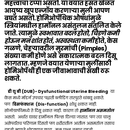
महत्त्वाचा टप्पा असतो. या वयात हसत खेळत
आयुष्य खूप एन्जॉय करणाऱ्या मुली आपण
बघत असतो. होमिओपॅथिक औषधांमुळे
स्त्रियांमधील हार्मोनल असंतुलन संतुलित केले
जाते. त्यामुळे
स्वभावात बदल होतो, चिडणे कमी
होऊन मन शांत होतं, अस्वस्थता कमी
होते, केस
गळणे, चेहऱ्यावरील मुरमांची (Pimples)
संख्या कमी होणे असे सकारात्मक बदल दिसू
लागतात. म्हणजे वयात येणाऱ्या मुलींसाठी
होमिओपॅथी ही एक जीवाभावाची सखी ठरू
शकते.
डी यु बी (DUB)- Dysfunctional Uterine Bleeding
या
केस मध्ये मॉडर्न उपचार पद्धती ब्लीडिंग तात्पुरते थांबवू शकते.
पण
डिसफंक्शन
(Dis-function)
शोधू शकत नाही.
सोनोग्राफीमध्ये ते दिसू शकत नाही. कारण तो
हार्मोनल असमतोल
असतो. अर्थात यावर हार्मोनल पिल्स दिल्या जातात. पण त्या चालू
असेपर्यंतच परिणाम दिसतो पण शरीरातील आतील असमतोल तसाच
राहतो म्हणजे थोडक्यात काय, मूळ प्रश्न तसाच राहतो.