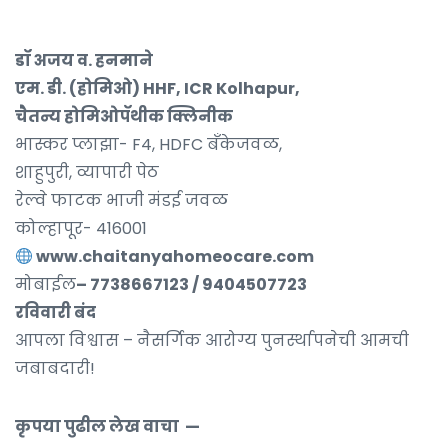
डॉ अजय व. हनमाने
एम. डी. (होमिओ) HHF, ICR Kolhapur,
चैतन्य होमिओपॅथीक क्लिनीक
भास्कर प्लाझा- F4, HDFC बॅंकेजवळ,
शाहुपुरी, व्यापारी पेठ
रेल्वे फाटक भाजी मंडई जवळ
कोल्हापूर- 416001
www.chaitanyahomeocare.com
मोबाईल
– 7738667123 / 9404507723
रविवारी बंद
आपला विश्वास – नैसर्गिक आरोग्य पुनर्स्थापनेची आमची
जबाबदारी!
कृपया पुढील लेख वाचा —