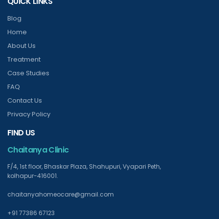
QUICK LINKS
Blog
Home
About Us
Treatment
Case Studies
FAQ
Contact Us
Privacy Policy
FIND US
Chaitanya Clinic
F/4, 1st floor, Bhaskar Plaza, Shahupuri, Vyapari Peth,
kolhapur-416001.
chaitanyahomeocare@gmail.com
+91 77386 67123