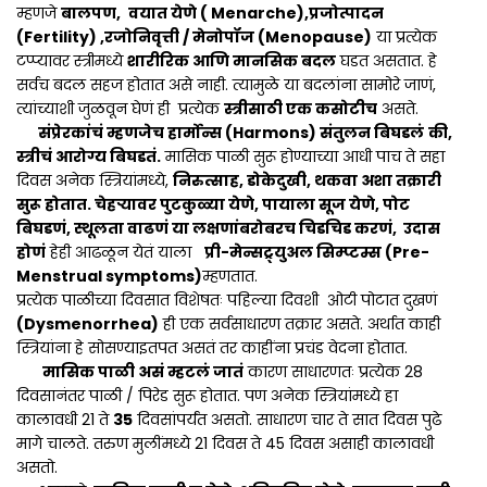
म्हणजे
बालपण,
वयात येणे ( Menarche),प्रजोत्पादन
(Fertility) ,रजोनिवृत्ती / मेनोपॉज
(Menopause)
या प्रत्येक
टप्प्यावर स्त्रीमध्ये
शारीरिक आणि मानसिक बदल
घडत असतात. हे
सर्वच बदल सहज होतात असे नाही. त्यामुळे या बदलांना सामोरे जाणं,
त्यांच्याशी जुळवून घेणं ही प्रत्येक
स्त्रीसाठी एक कसोटीच
असते.
संप्रेरकांचं म्हणजेच हार्मोन्स (Harmons) संतुलन बिघडलं
की,
स्त्रीचं आरोग्य बिघडतं.
मासिक पाळी सुरू होण्याच्या आधी पाच ते सहा
दिवस अनेक स्त्रियांमध्ये,
निरुत्साह, डोकेदुखी, थकवा अशा तक्रारी
सुरू होतात. चेहऱ्यावर पुटकुळ्या येणे, पायाला सूज येणे, पोट
बिघडणं, स्थूलता वाढणं या लक्षणांबरोबरच चिडचिड करणं, उदास
होणं
हेही आढळून येतं याला
प्री-मेन्सट्र्युअल सिम्प्टम्स (Pre-
Menstrual symptoms)
म्हणतात.
प्रत्येक पाळीच्या दिवसात विशेषतः पहिल्या दिवशी ओटी पोटात दुखणं
(Dysmenorrhea)
ही एक सर्वसाधारण तक्रार असते. अर्थात काही
स्त्रियांना हे सोसण्याइतपत असतं तर काहींना प्रचंड वेदना होतात.
मासिक पाळी असं म्हटलं जातं
कारण साधारणतः प्रत्येक 28
दिवसानंतर पाळी / पिरेड सुरू होतात. पण अनेक स्त्रियांमध्ये हा
कालावधी 21 ते
35
दिवसांपर्यंत असतो. साधारण चार ते सात दिवस पुढे
मागे चालते. तरुण मुलींमध्ये 21 दिवस ते 45 दिवस असाही कालावधी
असतो.